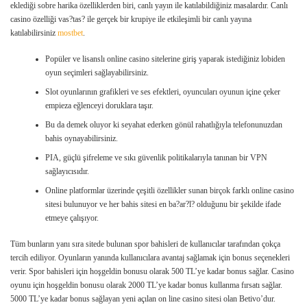
eklediği sobre harika özelliklerden biri, canlı yayın ile katılabildiğiniz masalardır. Canlı
casino özelliği vas?tas? ile gerçek bir krupiye ile etkileşimli bir canlı yayına
katılabilirsiniz
mostbet
.
Popüler ve lisanslı online casino sitelerine giriş yaparak istediğiniz lobiden
oyun seçimleri sağlayabilirsiniz.
Slot oyunlarının grafikleri ve ses efektleri, oyuncuları oyunun içine çeker
empieza eğlenceyi doruklara taşır.
Bu da demek oluyor ki seyahat ederken gönül rahatlığıyla telefonunuzdan
bahis oynayabilirsiniz.
PIA, güçlü şifreleme ve sıkı güvenlik politikalarıyla tanınan bir VPN
sağlayıcısıdır.
Online platformlar üzerinde çeşitli özellikler sunan birçok farklı online casino
sitesi bulunuyor ve her bahis sitesi en ba?ar?l? olduğunu bir şekilde ifade
etmeye çalışıyor.
Tüm bunların yanı sıra sitede bulunan spor bahisleri de kullanıcılar tarafından çokça
tercih ediliyor. Oyunların yanında kullanıcılara avantaj sağlamak için bonus seçenekleri
verir. Spor bahisleri için hoşgeldin bonusu olarak 500 TL’ye kadar bonus sağlar. Casino
oyunu için hoşgeldin bonusu olarak 2000 TL’ye kadar bonus kullanma fırsatı sağlar.
5000 TL’ye kadar bonus sağlayan yeni açılan on line casino sitesi olan Betivo’dur.