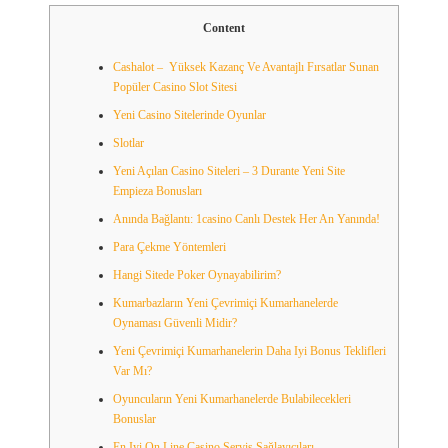
Content
Cashalot – Yüksek Kazanç Ve Avantajlı Fırsatlar Sunan
Popüler Casino Slot Sitesi
Yeni Casino Sitelerinde Oyunlar
Slotlar
Yeni Açılan Casino Siteleri – 3 Durante Yeni Site
Empieza Bonusları
Anında Bağlantı: 1casino Canlı Destek Her An Yanında!
Para Çekme Yöntemleri
Hangi Sitede Poker Oynayabilirim?
Kumarbazların Yeni Çevrimiçi Kumarhanelerde
Oynaması Güvenli Midir?
Yeni Çevrimiçi Kumarhanelerin Daha Iyi Bonus Teklifleri
Var Mı?
Oyuncuların Yeni Kumarhanelerde Bulabilecekleri
Bonuslar
En Iyi On Line Casino Servis Sağlayıcıları