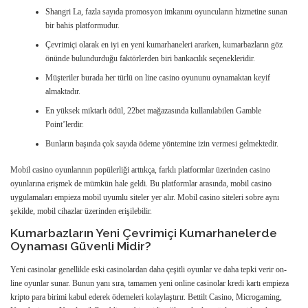
Shangri La, fazla sayıda promosyon imkanını oyuncuların hizmetine sunan
bir bahis platformudur.
Çevrimiçi olarak en iyi en yeni kumarhaneleri ararken, kumarbazların göz
önünde bulundurduğu faktörlerden biri bankacılık seçenekleridir.
Müşteriler burada her türlü on line casino oyununu oynamaktan keyif
almaktadır.
En yüksek miktarlı ödül, 22bet mağazasında kullanılabilen Gamble
Point’lerdir.
Bunların başında çok sayıda ödeme yöntemine izin vermesi gelmektedir.
Mobil casino oyunlarının popülerliği arttıkça, farklı platformlar üzerinden casino
oyunlarına erişmek de mümkün hale geldi. Bu platformlar arasında, mobil casino
uygulamaları empieza mobil uyumlu siteler yer alır. Mobil casino siteleri sobre aynı
şekilde, mobil cihazlar üzerinden erişilebilir.
Kumarbazların Yeni Çevrimiçi Kumarhanelerde
Oynaması Güvenli Midir?
Yeni casinolar genellikle eski casinolardan daha çeşitli oyunlar ve daha tepki verir on-
line oyunlar sunar. Bunun yanı sıra, tamamen yeni online casinolar kredi kartı empieza
kripto para birimi kabul ederek ödemeleri kolaylaştırır. Bettilt Casino, Microgaming,