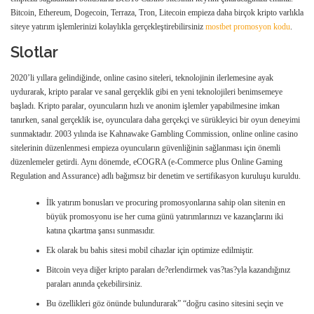
Bitcoin, Ethereum, Dogecoin, Terraza, Tron, Litecoin empieza daha birçok kripto varlıkla
siteye yatırım işlemlerinizi kolaylıkla gerçekleştirebilirsiniz
mostbet promosyon kodu
.
Slotlar
2020’li yıllara gelindiğinde, online casino siteleri, teknolojinin ilerlemesine ayak
uydurarak, kripto paralar ve sanal gerçeklik gibi en yeni teknolojileri benimsemeye
başladı. Kripto paralar, oyuncuların hızlı ve anonim işlemler yapabilmesine imkan
tanırken, sanal gerçeklik ise, oyunculara daha gerçekçi ve sürükleyici bir oyun deneyimi
sunmaktadır. 2003 yılında ise Kahnawake Gambling Commission, online online casino
sitelerinin düzenlenmesi empieza oyuncuların güvenliğinin sağlanması için önemli
düzenlemeler getirdi. Aynı dönemde, eCOGRA (e-Commerce plus Online Gaming
Regulation and Assurance) adlı bağımsız bir denetim ve sertifikasyon kuruluşu kuruldu.
İlk yatırım bonusları ve procuring promosyonlarına sahip olan sitenin en
büyük promosyonu ise her cuma günü yatırımlarınızı ve kazançlarını iki
katına çıkartma şansı sunmasıdır.
Ek olarak bu bahis sitesi mobil cihazlar için optimize edilmiştir.
Bitcoin veya diğer kripto paraları de?erlendirmek vas?tas?yla kazandığınız
paraları anında çekebilirsiniz.
Bu özellikleri göz önünde bulundurarak” “doğru casino sitesini seçin ve