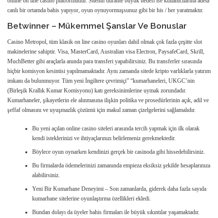
online on line casino platformudur. Sitenin durante büyük hedefi ise kullanıcılarına adeta
canlı bir ortamda bahis yapıyor, oyun oynuyormuşsunuz gibi bir his / her yaratmaktır.
Betwinner – Mükemmel Şanslar Ve Bonuslar
Casino Metropol, tüm klasik on line casino oyunları dahil olmak çok fazla çeşitte slot
makinelerine sahiptir. Visa, MasterCard, Australian visa Electron, PaysafeCard, Skrill,
MuchBetter gibi araçlarla anında para transferi yapabilirsiniz. Bu transferler sırasında
hiçbir komisyon kesintisi yapılmamaktadır. Aynı zamanda sitede kripto varlıklarla yatırım
imkanı da bulunmuyor. Tüm yeni İngiltere çevrimiçi” “kumarhaneleri, UKGC’nin
(Birleşik Krallık Kumar Komisyonu) katı gereksinimlerine uymak zorundadır.
Kumarhaneler, şikayetlerin ele alınmasına ilişkin politika ve prosedürlerinin açık, adil ve
şeffaf olmasını ve uyuşmazlık çözümü için makul zaman çizelgelerini sağlamalıdır.
Bu yeni açılan online casino siteleri arasında tercih yapmak için ilk olarak
kendi isteklerinizi ve ihtiyaçlarınızı belirlemeniz gerekmektedir.
Böylece oyun oynarken kendinizi gerçek bir casinoda gibi hissedebilirsiniz.
Bu firmalarda ödemelerinizi zamanında empieza eksiksiz şekilde hesaplarınıza
alabilirsiniz.
Yeni Bir Kumarhane Deneyimi – Son zamanlarda, giderek daha fazla sayıda
kumarhane sitelerine oyunlaştırma özellikleri ekledi.
Bundan dolayı da üyeler bahis firmaları ile büyük sıkıntılar yaşamaktadır.