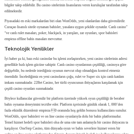
bilgiler talep edilebilir. Bu casino sitelerinin lisanslarını veren kuruluşlar tarafından talep
edilmektedir.
Piyasadaki en eski markalardan biri olan WonOdds, yeni olanlardan daha güvenilirdir.
Curaçao lisanslı sitede oynanan bahisler, yasalara uygun şekilde oynatılır. Canlı casino”
“ve canlı rulet masaları, poker, blackjack, in yarışları, zar oyunları, spor bahisleri
empieza offline bahis masaları mevcuttur.
Teknolojik Yenilikler
İyi haber şu ki, bazı eski casinolar bu işlemi zorlaştırırken, yeni casino sitelerinin adresi
genellikle hızlı işlem gücüne sahiptir. Canlı casino oyunlarının çeşitliliği, casinoya göre
değişebilir, bu nedenle istediğiniz oyunun mevcut olup olmadığını kontrol etmeniz
önemlidir. İncelediğimiz en yeni casinoların çoğu, rulet ve Super six için canlı katılım
imkanı sunmaktadır. 22Bet Casino, her türlü oyuncunun ihtiyaçlarını karşılamak için
çeşitli casino oyunları sunmaktadır.
Böylece kullanıcılar güvenilir bir platform üzerinde yüksek oyun çeşitliliği ile beraber
bahis oynama deneyimini tecrübe eder. Platform içerisinde günlük olarak 1, 000’den
fazla etkinlik düzenlenir empieza 0 oranında hoş geldin bonusu kullanıcılara sunulur.
WonOdds, spor bahisleri ve on line casino oyunlarıyla dolu bir bahis platformudur.
Temel hizmet hedefi spor bahisleri olsa de uma site tam anlamıyla bir casino ihtiyacını ta
karşılıyor. OneStep Casino, tüm dünyada oyun ve bahis severlere hizmet veren bir