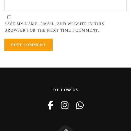
SAVE MY NAME, EMAIL, AND WEBSITE IN THIS
BROWSER FOR THE NEXT TIME I COMMENT.
FOLLOW US