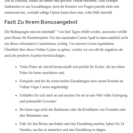
Zeit zu Zeitform, sodass ihr immer eine gewisse Vielfalt bekommt. Zum Exempel
funktioniert es um Auszahlungen, doch die Kontern wie Fragen purzeln nicht sehr
umfassend aus, weshalb selbige Option kaum diese eine, echte Hilfe darstellt.
Fazit Zu Ihrem Bonusangebot
Die Bedingungen müssen innerhalb” “von fünf Tagen erfüllt werden, ansonsten verfällt
jener Bonus für Roulettespieler. Für den maximalen Casino Spaß ist dann natürlich nicht
nur dieses informativer Casinobonus wichtig. Um unseren Lesern irgendeinen
Überblick über dieses Online-Casino zu geben, werden wir sowohl die negativen als
auch die positiven Aspekte berücksichtigen.
Video-Poker als sinvoll herausststellt sich perfekt für Zocker, die im echten
Poker bis heute unerfahren sind.
Freispiele sind für die ersten beiden Einzahlungen eines neuen Kunden im
Vulkan Vegas Casino angekündigt.
Schließen Sie sich mich an und tauchen Sie ein in eine Welt voller Aufregung
und potenzieller Gewinne!
Ihr könnt ergo nicht das Bankkonto oder die Kreditkarte von Freunden oder
aber Bekannten sinn.
Falls Sie den Bonus anschalten und eine Einzahlung machen, haben Sie 24
Stunden, um ihn zu anmachen und eine Einzahlung zu tätigen.