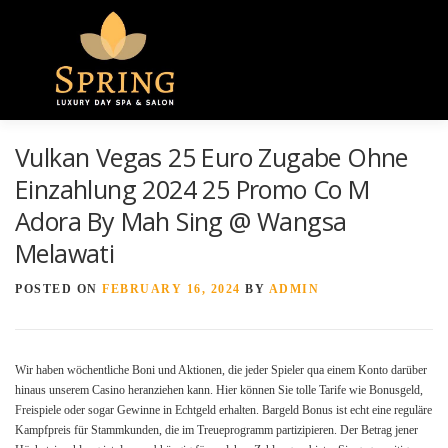
Menu
Vulkan Vegas 25 Euro Zugabe Ohne
HOME
ABOUT US
GALLERY
Einzahlung 2024 25 Promo Co M
Adora By Mah Sing @ Wangsa
Melawati
SPA SERVICES
CONTACT US
POSTED ON
FEBRUARY 16, 2024
BY
ADMIN
Wir haben wöchentliche Boni und Aktionen, die jeder Spieler qua einem Konto darüber
hinaus unserem Casino heranziehen kann. Hier können Sie tolle Tarife wie Bonusgeld,
Freispiele oder sogar Gewinne in Echtgeld erhalten. Bargeld Bonus ist echt eine reguläre
Kampfpreis für Stammkunden, die im Treueprogramm partizipieren. Der Betrag jener