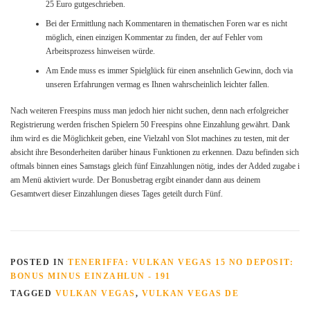
25 Euro gutgeschrieben.
Bei der Ermittlung nach Kommentaren in thematischen Foren war es nicht
möglich, einen einzigen Kommentar zu finden, der auf Fehler vom
Arbeitsprozess hinweisen würde.
Am Ende muss es immer Spielglück für einen ansehnlich Gewinn, doch via
unseren Erfahrungen vermag es Ihnen wahrscheinlich leichter fallen.
Nach weiteren Freespins muss man jedoch hier nicht suchen, denn nach erfolgreicher
Registrierung werden frischen Spielern 50 Freespins ohne Einzahlung gewährt. Dank
ihm wird es die Möglichkeit geben, eine Vielzahl von Slot machines zu testen, mit der
absicht ihre Besonderheiten darüber hinaus Funktionen zu erkennen. Dazu befinden sich
oftmals binnen eines Samstags gleich fünf Einzahlungen nötig, indes der Added zugabe i
am Menü aktiviert wurde. Der Bonusbetrag ergibt einander dann aus deinem
Gesamtwert dieser Einzahlungen dieses Tages geteilt durch Fünf.
POSTED IN
TENERIFFA: VULKAN VEGAS 15 NO DEPOSIT:
BONUS MINUS EINZAHLUN - 191
TAGGED
VULKAN VEGAS
,
VULKAN VEGAS DE