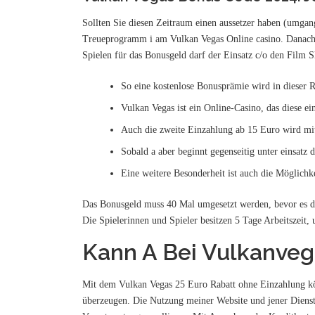
Sollten Sie diesen Zeitraum einen aussetzer haben (umgan
Treueprogramm i am Vulkan Vegas Online casino. Danach
Spielen für das Bonusgeld darf der Einsatz c/o den Film S
So eine kostenlose Bonusprämie wird in dieser 
Vulkan Vegas ist ein Online-Casino, das diese ei
Auch die zweite Einzahlung ab 15 Euro wird mit
Sobald a aber beginnt gegenseitig unter einsatz
Eine weitere Besonderheit ist auch die Möglichke
Das Bonusgeld muss 40 Mal umgesetzt werden, bevor es de
Die Spielerinnen und Spieler besitzen 5 Tage Arbeitszeit
Kann A Bei Vulkanveg
Mit dem Vulkan Vegas 25 Euro Rabatt ohne Einzahlung kö
überzeugen. Die Nutzung meiner Website und jener Dienste