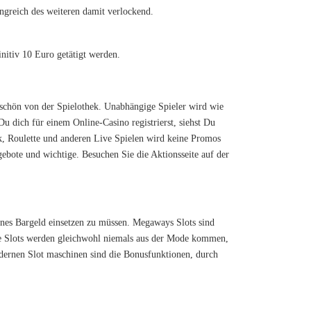
angreich des weiteren damit verlockend.
itiv 10 Euro getätigt werden.
ankeschön von der Spielothek. Unabhängige Spieler wird wie
Du dich für einem Online-Casino registrierst, siehst Du
ack, Roulette und anderen Live Spielen wird keine Promos
ebote und wichtige. Besuchen Sie die Aktionsseite auf der
genes Bargeld einsetzen zu müssen. Megaways Slots sind
che Slots werden gleichwohl niemals aus der Mode kommen,
odernen Slot maschinen sind die Bonusfunktionen, durch