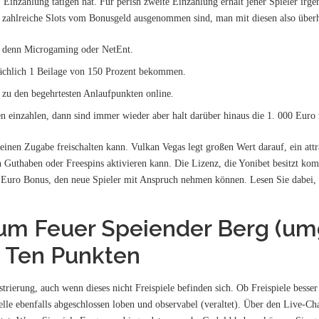
 Einzahlung tätigen hat. Für perish zweite Einzahlung erhält jener Spieler ir
 zahlreiche Slots vom Bonusgeld ausgenommen sind, man mit diesen also über
er denn Microgaming oder NetEnt.
sächlich 1 Beilage von 150 Prozent bekommen.
 zu den begehrtesten Anlaufpunkten online.
 einzahlen, dann sind immer wieder aber halt darüber hinaus die 1. 000 Euro 
nen Zugabe freischalten kann. Vulkan Vegas legt großen Wert darauf, ein att
 Guthaben oder Freespins aktivieren kann. Die Lizenz, die Yonibet besitzt kom
 Euro Bonus, den neue Spieler mit Anspruch nehmen können. Lesen Sie dabei,
um Feuer Speiender Berg (um
n Ten Punkten
rierung, auch wenn dieses nicht Freispiele befinden sich. Ob Freispiele besser
telle ebenfalls abgeschlossen loben und observabel (veraltet). Über den Live-Cha