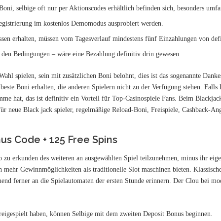
Boni, selbige oft nur per Aktionscodes erhältlich befinden sich, besonders umf
Registrierung im kostenlos Demomodus ausprobiert werden.
en erhalten, müssen vom Tagesverlauf mindestens fünf Einzahlungen von defin
 den Bedingungen – wäre eine Bezahlung definitiv drin gewesen.
rer Wahl spielen, sein mit zusätzlichen Boni belohnt, dies ist das sogenannte D
este Boni erhalten, die anderen Spielern nicht zu der Verfügung stehen. Falls 
mme hat, das ist definitiv ein Vorteil für Top-Casinospiele Fans. Beim Blackj
r neue Black jack spieler, regelmäßige Reload-Boni, Freispiele, Cashback-Ang
us Code + 125 Free Spins
ino zu erkunden des weiteren an ausgewählten Spiel teilzunehmen, minus ihr ei
ch mehr Gewinnmöglichkeiten als traditionelle Slot maschinen bieten. Klassis
hend ferner an die Spielautomaten der ersten Stunde erinnern. Der Clou bei m
reigespielt haben, können Selbige mit dem zweiten Deposit Bonus beginnen.