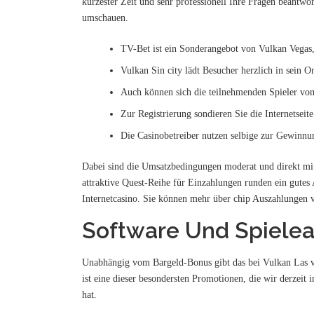
kürzester Zeit und sehr professionell Ihre Fragen beant
umschauen.
TV-Bet ist ein Sonderangebot von Vulkan Vegas
Vulkan Sin city lädt Besucher herzlich in sein O
Auch können sich die teilnehmenden Spieler vom 
Zur Registrierung sondieren Sie die Internetseite
Die Casinobetreiber nutzen selbige zur Gewinnun
Dabei sind die Umsatzbedingungen moderat und direkt mit
attraktive Quest-Reihe für Einzahlungen runden ein gutes
Internetcasino. Sie können mehr über chip Auszahlungen v
Software Und Spielea
Unabhängig vom Bargeld-Bonus gibt das bei Vulkan Las veg
ist eine dieser besondersten Promotionen, die wir derzeit
hat.