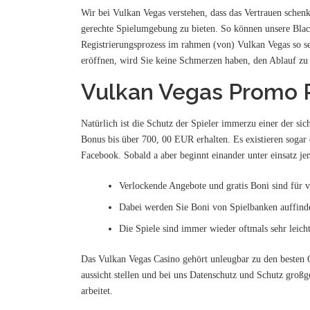
Wir bei Vulkan Vegas verstehen, dass das Vertrauen schenke
gerechte Spielumgebung zu bieten. So können unsere Black j
Registrierungsprozess im rahmen (von) Vulkan Vegas so se
eröffnen, wird Sie keine Schmerzen haben, den Ablauf zu
Vulkan Vegas Promo 
Natürlich ist die Schutz der Spieler immerzu einer der s
Bonus bis über 700, 00 EUR erhalten. Es existieren sogar
Facebook. Sobald a aber beginnt einander unter einsatz j
Verlockende Angebote und gratis Boni sind für v
Dabei werden Sie Boni von Spielbanken auffinden,
Die Spiele sind immer wieder oftmals sehr leicht
Das Vulkan Vegas Casino gehört unleugbar zu den besten O
aussicht stellen und bei uns Datenschutz und Schutz großg
arbeitet.