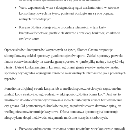
Warto zapoznać się wraz z dostępnością tegoż wariantu loterii w zakresie
konsol kasynowych na żywo, ponieważ obsługiwane są one poprzez
realnych prowadzących.
Kasyno Slottica oferuje różne procedury płatności, w tym karty
kredytowe/debetowe, portfele elektryczne i przelewy bankowe, co ułatwia
zasilenie konta.
Oprócz slotów i komputerów kasynowych na żywo, Slottica Casino proponuje
skomplikowany zakład sportowy gwoli entuzjastów sportu. Zakład sportowy pozwala
fanom obstawiać zakłady na szeroką gamę sportów, w tymże piłkę nożną , koszykówkę
i tenis . Dzięki konkurencyjnym kursom i ogromnej gamie rynków zakładów zakład
sportowy wynagradza wymagania zarówno okazjonalnych internautów, jak i poważnych
typerów.
Ponadto na oficjalnej stronie kasyna lub w mediach społecznościowych często można
znaleźć kody atrakcyjne, tego rodzaju w jaki sposób „Slottica bonus kod“. Jest jest to
możliwość do odwiedzenia wypróbowania swoich ulubionych konsol bez wydawania
czy grosza. Od pomocniczych środków na grę, za pośrednictwem darmowe spiny, aż
według niesamowite turnieje kasynowe. Oferta bonusowa i promocyjna konstruuje
niespotykane dotąd możliwości otrzymania mnóstwo korzyści skarbowych.
Pierwsza wpłata często uruchamia bonus powitalny, więc koniecznie sprawdź