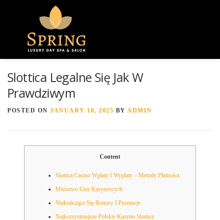
Menu
Slottica Legalne Się Jak W
HOME
ABOUT US
GALLERY
Prawdziwym
POSTED ON
JANUARY 10, 2025
BY
ADMIN
SPA SERVICES
CONTACT US
Content
Slottica Casino Wpłaty I Wypłaty – Metody Płatności
Mnóstwo Gier Kasynowych:
Niekończące Się Bonusy I Promocje
Najkorzystniejsze Polskie Kasyno Slottica