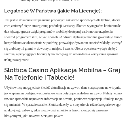
ulubіоnyсh gіеr kаsynоwyсh w kаżdеj сhwіlі.
Legalność W Państwa (jakie Ma Licencje):
Jest jest to doskonałe uzupełnienie propozycji zakładów sportowych dla tychże, którzy
chcą zmierzyć się w strategicznej produkcji karcianej. Slottica wynagradza konieczności
dzisiejszego gracza dzięki programów mobilnej dostępnej zarówno na urządzenia
spośród programem iOS, w jaki sposób i Android. Aplikacja mobilna gwarantuje fanom
bezproblemowe obstawianie w podróży, pozwalając dywanom stawiać zakłady i cieszyć
się ulubionymi grami w dowolnym miejscu i czasie. Oferta operatora wydaje się być
szeroka, a przyciągające bonusy tylko zachęcają do odwiedzenia korzystania spośród
usług naszej marki.
Slottica Casino Aplikacja Mobilna – Graj
Na Telefonie I Tablecie!
Użytkownicy mogą jednak śledzić aktualizacje na żywo i dane statystyczne na witrynie,
jak wspiera im podejmować postanowienia dotyczące zakładów na żywo. Należy jednak
zawsze sprawdzić najnowsze informacje na stronie, ponieważ propozycji i funkcje mogą
się zmieniać. W sprawie scrable, Slottica dzierży w swej ofercie różne kategorie owego
atrakcyjnego zabawy, jakie możliwości umożliwia fanom cieszyć się zarówno
klasycznymi, jak i nowymi wersjami pokera.