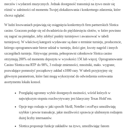
meczów i wydarzeń muzycznych. Jednak dostępność transmisji na żywo może się
różnić w zależności od momentu Twojej zlokalizowania i konkretnego zdarzenia, które
chcesz oglądać.
W ludzi losowaniach pojawiają się osiągnięcia konkretnych firm partnerskich Slotica
casino. Graczom podaje się od dwadzieścia do pięćdziesięciu slotów, w które powinno
się zagrać na pieniądze, żeby zdobyć punkty turniejowe i awansować w tabeli
turniejowej. W właściwej kategorii wydawane są dane o terminie turnieju, producencie,
którego oprogramowanie bierze udział w turnieju, ilości gier, kwoty nagród i innych
szczegółach turnieju. Aktywując premia, pełnoprawni członkowie Slotica casino
otrzymują 200% od momentu depozytu w wysokości 15€ lub więcej. Oprogramowanie
Casino Slottica ma RTP do 98%, 3 rodzaje zmienności, mnożniki, maks. wygrane,
pozwalające pomnożyć początkowy zakład x1000 razy. W tabeli przyjrzyjmy się
głównym parametrom, które fani mogą wykorzystać do odwiedzenia sortowania
asortymentu lokalu konsol.
Przeglądaj ogromny wybór dostępnych możności, wśród których w
największym stopniu rozchwytywany jest klasyczny Texas Hold’em.
Opcje tego rodzaju w jaki sposób Skrill, Neteller i ecoPayz umożliwiają
szybkie i pewne transakcje, jakie możliwości sprawia je ulubionym rodzajem
dużej liczby internautów.
Slottica proponuje funkcje zakładów na żywo, umożliwiając fanom