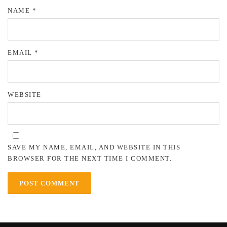
NAME
*
EMAIL
*
WEBSITE
SAVE MY NAME, EMAIL, AND WEBSITE IN THIS
BROWSER FOR THE NEXT TIME I COMMENT.