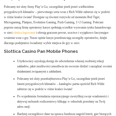
Polecamy też sloty firmy Play’n Go, szczególnie jeżeli jesteś wielbicielem
przygodowych klimatów – pierwotnego seria wraz z Rich Wilde zabierze cię w podróż
w różne krańce świata! Dostępne są również rozrywki od momentu Red Tiger,
Microgaming, Platipus, Evolution Gaming, Push Gaming, 1×2 Gaming. Polecani
poprzez naszą firmę operatorzy kasyn spełniają wszelkie wyzwania rynku hazardowego
w sieci
slottica logowanie
i oferują graczom pewne, uczciwe i wyjątkowo fascynujące
wrażenia wraz z gry. Nasze opinie kasyn przedstawiają szczegóły operatorów, dzięki
dlaczego podejmiesz świadomy wybór miejsca do gry w sieci.
Slottica Casino Pan Mobile Phones
Użytkownicy uzyskują dostęp do odwiedzenia własnej osobistej relacji
zakładów, jakie możliwości umożliwia im owocnie śledzić i zarządzać swoimi
działaniami związanymi z zakładami.
Polecamy też sloty przedsiębiorstwa Play’n Go, szczególnie jeżeli jesteś
fanem przygodowych klimatów – katalogów partia spośród Rich Wilde
zabierze cię w podróż w różne krańce świata!
Po wypełnieniu formularza rejestracyjnego zweryfikuj swoje wiadomości i
aktywuj rachunek rozliczeniowy klikając w odnośnik przesłany na Twój
adres mejl.
Bardziej szczegółowe dane na sprawa funduszu nagród loterii, gier biorących