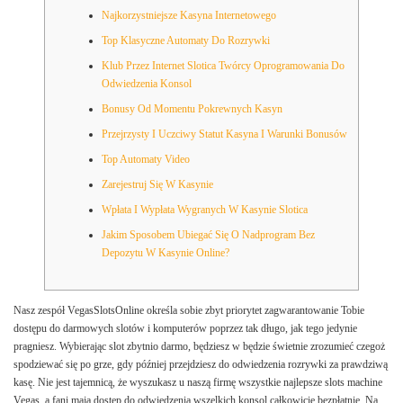
Najkorzystniejsze Kasyna Internetowego
Top Klasyczne Automaty Do Rozrywki
Klub Przez Internet Slotica Twórcy Oprogramowania Do
Odwiedzenia Konsol
Bonusy Od Momentu Pokrewnych Kasyn
Przejrzysty I Uczciwy Statut Kasyna I Warunki Bonusów
Top Automaty Video
Zarejestruj Się W Kasynie
Wpłata I Wypłata Wygranych W Kasynie Slotica
Jakim Sposobem Ubiegać Się O Nadprogram Bez
Depozytu W Kasynie Online?
Nasz zespół VegasSlotsOnline określa sobie zbyt priorytet zagwarantowanie Tobie
dostępu do darmowych slotów i komputerów poprzez tak długo, jak tego jedynie
pragniesz. Wybierając slot zbytnio darmo, będziesz w będzie świetnie zrozumieć czegoż
spodziewać się po grze, gdy później przejdziesz do odwiedzenia rozrywki za prawdziwą
kasę. Nie jest tajemnicą, że wyszukasz u naszą firmę wszystkie najlepsze slots machine
Vegas, a fani mają dostęp do odwiedzenia wszelkich konsol całkowicie bezpłatnie. Na