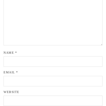
NAME
*
EMAIL
*
WEBSITE