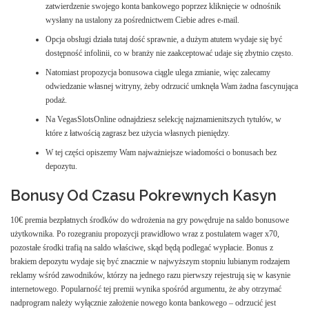
zatwierdzenie swojego konta bankowego poprzez kliknięcie w odnośnik
wysłany na ustalony za pośrednictwem Ciebie adres e-mail.
Opcja obsługi działa tutaj dość sprawnie, a dużym atutem wydaje się być
dostępność infolinii, co w branży nie zaakceptować udaje się zbytnio często.
Natomiast propozycja bonusowa ciągle ulega zmianie, więc zalecamy
odwiedzanie własnej witryny, żeby odrzucić umknęła Wam żadna fascynująca
podaż.
Na VegasSlotsOnline odnajdziesz selekcję najznamienitszych tytułów, w
które z łatwością zagrasz bez użycia własnych pieniędzy.
W tej części opiszemy Wam najważniejsze wiadomości o bonusach bez
depozytu.
Bonusy Od Czasu Pokrewnych Kasyn
10€ premia bezpłatnych środków do wdrożenia na gry powędruje na saldo bonusowe
użytkownika. Po rozegraniu propozycji prawidłowo wraz z postulatem wager x70,
pozostałe środki trafią na saldo właściwe, skąd będą podlegać wypłacie. Bonus z
brakiem depozytu wydaje się być znacznie w najwyższym stopniu lubianym rodzajem
reklamy wśród zawodników, którzy na jednego razu pierwszy rejestrują się w kasynie
internetowego. Popularność tej premii wynika spośród argumentu, że aby otrzymać
nadprogram należy wyłącznie założenie nowego konta bankowego – odrzucić jest