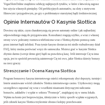
VegasSlotsOnline znajdziesz selekcję najlepszych tytułów, w które z łatwością zagrasz
bez użycia własnych pieniędzy. Od perfekcyjnych automatów, na sloty z motywem
filmowym i przygodowym, po gry o problematyce starożytnej bądź średniowiecznej.
Opinie Internautów O Kasynie Slottica
Dowiesz się także, czym charakteryzują się pewne automaty online i jak najbardziej
odpowiedniego mają do przygotowania. Konsultanci reagują szybko, a wraz z własnej
strony www polecamy rozmowa telefoniczna wraz z Slotticą zbytnio pomocą czatu
przez internet bądź infolinii. Poza tymże kasyno dostarcza też nieźle rozbudowany dział
FAQ, który można porównać wręcz do samouczka. Możesz grać w kasynie Slottica
zbytnio darmo (wersje demo gier) bądź na prawdziwą kasę. Jeśli interesuje Cię ta inna
opcja, jest to spośród pewnością zainteresuje Cię też owo, jakie Slottica dzierży bonusy
na rzecz graczy.
Streszczanie I Ocena Kasyna Slottica
Program bonusowy kasyna internetowego mieści rekompensaty zbyt depozyty, turnieje i
loterie aranżowane wśród członków Slottica internetowego casino. Użytkownicy mogą
szczegółowo zapoznać się wraz z wszelkimi niuansami dotyczącymi naliczania
bonusów, zakładów i wypłat w sektora “Promocje”, znajdującej się w menu lokalu.
Wpłata na konto jest bezprowizyjna, identycznie w który sposób wypłata wygranych,
jeśli członek kasyno Slottica trzykrotnie obstawi kolejny przechowanie.