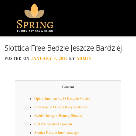
Menu
Slottica Free Będzie Jeszcze Bardziej
HOME
ABOUT US
GALLERY
POSTED ON
JANUARY 9, 2025
BY
ADMIN
SPA SERVICES
CONTACT US
Content
Opinie Internautów O Kasynie Slottica
Streszczanie I Ocena Kasyna Slottica
Każde Dostępne Bonusy Slottica
€10 Premia Bez Depozytu
Slottica Kasyno Internetowego