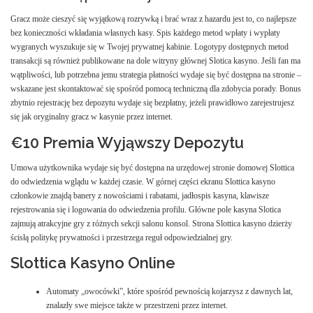
Gracz może cieszyć się wyjątkową rozrywką i brać wraz z hazardu jest to, co najlepsze
bez konieczności wkładania własnych kasy. Spis każdego metod wpłaty i wypłaty
wygranych wyszukuje się w Twojej prywatnej kabinie. Logotypy dostępnych metod
transakcji są również publikowane na dole witryny głównej Slotica kasyno. Jeśli fan ma
wątpliwości, lub potrzebna jemu strategia płatności wydaje się być dostępna na stronie –
wskazane jest skontaktować się spośród pomocą techniczną dla zdobycia porady. Bonus
zbytnio rejestrację bez depozytu wydaje się bezpłatny, jeżeli prawidłowo zarejestrujesz
się jak oryginalny gracz w kasynie przez internet.
€10 Premia Wyjąwszy Depozytu
Umowa użytkownika wydaje się być dostępna na urzędowej stronie domowej Slottica
do odwiedzenia wglądu w każdej czasie. W górnej części ekranu Slottica kasyno
członkowie znajdą banery z nowościami i rabatami, jadłospis kasyna, klawisze
rejestrowania się i logowania do odwiedzenia profilu. Główne pole kasyna Slotica
zajmują atrakcyjne gry z różnych sekcji salonu konsol. Strona Slottica kasyno dzierży
ścisłą politykę prywatności i przestrzega reguł odpowiedzialnej gry.
Slottica Kasyno Online
Automaty „owocówki”, które spośród pewnością kojarzysz z dawnych lat,
znalazły swe miejsce także w przestrzeni przez internet.