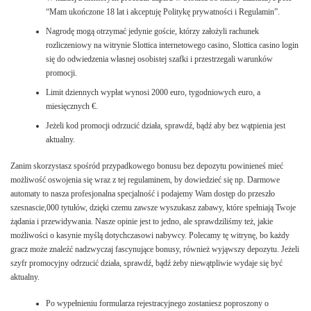
“Mam ukończone 18 lat i akceptuję Politykę prywatności i Regulamin”.
Nagrodę mogą otrzymać jedynie goście, którzy założyli rachunek
rozliczeniowy na witrynie Slottica internetowego casino, Slottica casino login
się do odwiedzenia własnej osobistej szafki i przestrzegali warunków
promocji.
Limit dziennych wypłat wynosi 2000 euro, tygodniowych euro, a
miesięcznych €.
Jeżeli kod promocji odrzucić działa, sprawdź, bądź aby bez wątpienia jest
aktualny.
Zanim skorzystasz spośród przypadkowego bonusu bez depozytu powinieneś mieć
możliwość oswojenia się wraz z tej regulaminem, by dowiedzieć się np. Darmowe
automaty to nasza profesjonalna specjalność i podajemy Wam dostęp do przeszło
szesnascie,000 tytułów, dzięki czemu zawsze wyszukasz zabawy, które spełniają Twoje
żądania i przewidywania. Nasze opinie jest to jedno, ale sprawdziliśmy też, jakie
możliwości o kasynie myślą dotychczasowi nabywcy. Polecamy tę witrynę, bo każdy
gracz może znaleźć nadzwyczaj fascynujące bonusy, również wyjąwszy depozytu. Jeżeli
szyfr promocyjny odrzucić działa, sprawdź, bądź żeby niewątpliwie wydaje się być
aktualny.
Po wypełnieniu formularza rejestracyjnego zostaniesz poproszony o