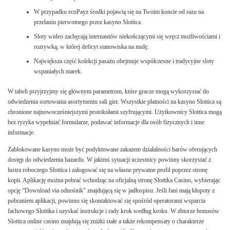
W przypadku ecoPayz środki pojawią się na Twoim koncie od razu na
przelaniu pierwotnego przez kasyno Slottica.
Sloty wideo zachęcają internautów niekończącymi się wręcz możliwościami i
rozrywką, w której deficyt stanowiska na nudę.
Największa część kolekcji pasażu obejmuje współczesne i tradycyjne sloty
wspaniałych marek.
W tabeli przyjrzyjmy się głównym parametrom, które gracze mogą wykorzystać do
odwiedzenia sortowania asortymentu sali gier. Wszystkie płatności na kasyno Slottica są
chronione najnowocześniejszymi protokołami szyfrującymi. Użytkownicy Slottica mogą
bez ryzyka wypełniać formularze, podawać informacje dla osób fizycznych i inne
informacje.
Zablokowane kasyno może być podyktowane zakazem działalności barów oferujących
dostęp do odwiedzenia hazardu. W jakimś sytuacji uczestnicy powinny skorzystać z
lustra roboczego Slottica i zalogować się na własne prywatne profil poprzez stronę
kopii. Aplikację można pobrać wchodząc na oficjalną stronę Slottika Casino, wybierając
opcję “Download via odnośnik” znajdującą się w jadłospisu. Jeśli fani mają kłopoty z
pobraniem aplikacji, powinno się skontaktować się spośród operatorami wsparcia
fachowego Slottika i uzyskać instrukcje i rady krok według kroku. W zbiorze bonusów
Slottica online casino znajdują się zniżki stałe a także rekompensaty o charakterze