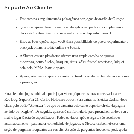
Suporte Ao Cliente
Este cassino é regulamentado pela agência por jogos de azarão de Curaçao.
Quem não quiser fazer o download do aplicativo pode vir a simplesmente
abrir este Slottica através do navegador do seu dispositivo móvel.
Entre as boas opções aqui, você têm a possibilidade de querer experimentar o
blackjack online, a roleta online e o bacará.
A Slottica em sua plataforma oferece uma ampla escolha de apostas
esportivas, como futebol, basquete, tênis, vôlei, futebol americano, hóquei
pelo gelo, MMA, boxe e-sports.
Agora, este cassino quer conquistar o Brasil trazendo muitas ofertas de bônus
e promoções.
Para além dos jogos habituais, pode jogar vídeo póquer e as suas outras variedades –
Red Dog, Super Fun 21, Casino Holdem e outros. Para entrar no Slottica Casino, deve
clicar pelo botão “Autorizar”, de que se encontra pelo canto superior direito da página –
ao lado de “Registo”. De seguida, aparecerá um formulário para preencher, onde o seu e-
mail e login já estarão especificados. Todos os dados após o registo são recolhidos
automaticamente – para maior comodidade do jogador. A Slottica também oferece uma
seção do perguntas frequentes em seu site. A seção de perguntas frequentes pode ajudá-