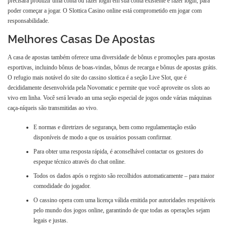
precisará produzir uma conta ou fazer login em sua conta existente e fazer login, para
poder começar a jogar. O Slottica Casino online está comprometido em jogar com
responsabilidade.
Melhores Casas De Apostas
A casa de apostas também oferece uma diversidade de bônus e promoções para apostas
esportivas, incluindo bônus de boas-vindas, bônus de recarga e bônus de apostas grátis.
O refugio mais notável do site do cassino slottica é a seção Live Slot, que é
decididamente desenvolvida pela Novomatic e permite que você aproveite os slots ao
vivo em linha. Você será levado an uma seção especial de jogos onde várias máquinas
caça-níqueis são transmitidas ao vivo.
E normas e diretrizes de segurança, bem como regulamentação estão
disponíveis de modo a que os usuários possam confirmar.
Para obter uma resposta rápida, é aconselhável contactar os gestores do
espeque técnico através do chat online.
Todos os dados após o registo são recolhidos automaticamente – para maior
comodidade do jogador.
O cassino opera com uma licença válida emitida por autoridades respeitáveis
pelo mundo dos jogos online, garantindo de que todas as operações sejam
legais e justas.