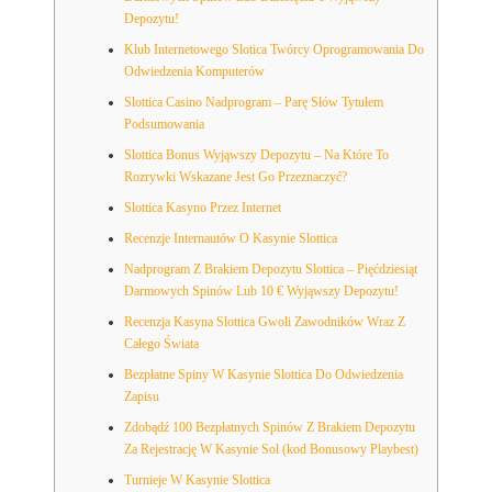
Depozytu!
Klub Internetowego Slotica Twórcy Oprogramowania Do
Odwiedzenia Komputerów
Slottica Casino Nadprogram – Parę Słów Tytułem
Podsumowania
Slottica Bonus Wyjąwszy Depozytu – Na Które To
Rozrywki Wskazane Jest Go Przeznaczyć?
Slottica Kasyno Przez Internet
Recenzje Internautów O Kasynie Slottica
Nadprogram Z Brakiem Depozytu Slottica – Pięćdziesiąt
Darmowych Spinów Lub 10 € Wyjąwszy Depozytu!
Recenzja Kasyna Slottica Gwoli Zawodników Wraz Z
Całego Świata
Bezpłatne Spiny W Kasynie Slottica Do Odwiedzenia
Zapisu
Zdobądź 100 Bezpłatnych Spinów Z Brakiem Depozytu
Za Rejestrację W Kasynie Sol (kod Bonusowy Playbest)
Turnieje W Kasynie Slottica