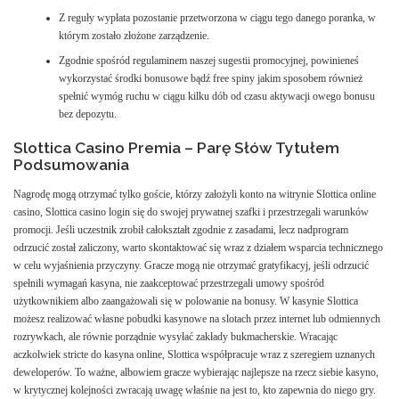
Z reguły wypłata pozostanie przetworzona w ciągu tego danego poranka, w
którym zostało złożone zarządzenie.
Zgodnie spośród regulaminem naszej sugestii promocyjnej, powinieneś
wykorzystać środki bonusowe bądź free spiny jakim sposobem również
spełnić wymóg ruchu w ciągu kilku dób od czasu aktywacji owego bonusu
bez depozytu.
Slottica Casino Premia – Parę Słów Tytułem
Podsumowania
Nagrodę mogą otrzymać tylko goście, którzy założyli konto na witrynie Slottica online
casino, Slottica casino login się do swojej prywatnej szafki i przestrzegali warunków
promocji. Jeśli uczestnik zrobił całokształt zgodnie z zasadami, lecz nadprogram
odrzucić został zaliczony, warto skontaktować się wraz z działem wsparcia technicznego
w celu wyjaśnienia przyczyny. Gracze mogą nie otrzymać gratyfikacyj, jeśli odrzucić
spełnili wymagań kasyna, nie zaakceptować przestrzegali umowy spośród
użytkownikiem albo zaangażowali się w polowanie na bonusy. W kasynie Slottica
możesz realizować własne pobudki kasynowe na slotach przez internet lub odmiennych
rozrywkach, ale równie porządnie wysyłać zakłady bukmacherskie. Wracając
aczkolwiek stricte do kasyna online, Slottica współpracuje wraz z szeregiem uznanych
deweloperów. To ważne, albowiem gracze wybierając najlepsze na rzecz siebie kasyno,
w krytycznej kolejności zwracają uwagę właśnie na jest to, kto zapewnia do niego gry.