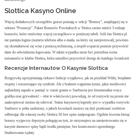
Slottica Kasyno Online
Więcej dodatkowych szczegółów gracze poznają w sekcji “Bonusy”, znajdującej się w
sektora “Promocje”. Pakiet Bonusów Powitalnych w Slotica casino mieści 3 rodzaje
bonusów, które omówimy więcej szczegółowo w poniższej tabeli. Jeśli fan Slottica pl
nie pamięta loginu (numeru telefonu albo e-maila, na który się zarejestrował), powinno
się skontaktować się wraz z pomocą techniczną, a zespół wsparcia pomoże przywrócić
dane do odwiedzenia logowania. W takim wypadku może być potrzebna ocena
tożsamości w klubie Slottica, która umożliwi przywrócić dostęp do każdego świadczeń.
Recenzje Internautów O Kasynie Slottica
Rozgrywkę uprzyjemniają ciekawe funkcje wyjątkowe, jak na przykład Wildy, bezpłatne
respiny i rozszerzające się symbole. Ale z brakiem wątpienia tymże, jakie możliwości
najbardziej zapada w pamięć w czasie grania w Starbursta jest fenomenalna wręcz
grafika oraz grywalność – obie te właściwości powodują, że od rozrywki na prostu nie
zaakceptować można się oderwać. Status kasynowej legendy jest w wypadku rozrywki
Starburst w pełni zasłużony, o jakich kwestiach możesz się dziś przekonać osobiście
odbierając dla własnej osoby Slottica 50 free spins nadprogram. Ogólnie kwestia biorąc
bonusy wyjąwszy depozytu polegają na tym, że otrzymujesz na zarejestrowaniu się w
kasynie darmowe spiny bądź środki pieniężne, bez konieczności uprzedniego
finalizowania wpłaty.