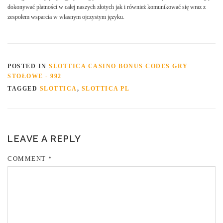
dokonywać płatności w całej naszych złotych jak i również komunikować się wraz z
zespołem wsparcia w własnym ojczystym języku.
POSTED IN
SLOTTICA CASINO BONUS CODES GRY
STOŁOWE - 992
TAGGED
SLOTTICA
,
SLOTTICA PL
LEAVE A REPLY
COMMENT
*