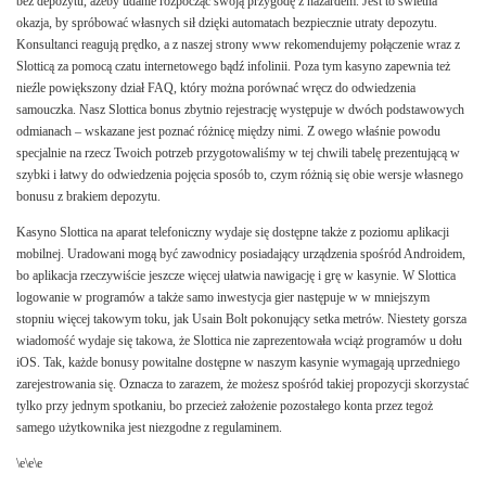
bez depozytu, ażeby udanie rozpocząć swoją przygodę z hazardem. Jest to świetna
okazja, by spróbować własnych sił dzięki automatach bezpiecznie utraty depozytu.
Konsultanci reagują prędko, a z naszej strony www rekomendujemy połączenie wraz z
Slotticą za pomocą czatu internetowego bądź infolinii. Poza tym kasyno zapewnia też
nieźle powiększony dział FAQ, który można porównać wręcz do odwiedzenia
samouczka. Nasz Slottica bonus zbytnio rejestrację występuje w dwóch podstawowych
odmianach – wskazane jest poznać różnicę między nimi. Z owego właśnie powodu
specjalnie na rzecz Twoich potrzeb przygotowaliśmy w tej chwili tabelę prezentującą w
szybki i łatwy do odwiedzenia pojęcia sposób to, czym różnią się obie wersje własnego
bonusu z brakiem depozytu.
Kasyno Slottica na aparat telefoniczny wydaje się dostępne także z poziomu aplikacji
mobilnej. Uradowani mogą być zawodnicy posiadający urządzenia spośród Androidem,
bo aplikacja rzeczywiście jeszcze więcej ułatwia nawigację i grę w kasynie. W Slottica
logowanie w programów a także samo inwestycja gier następuje w w mniejszym
stopniu więcej takowym toku, jak Usain Bolt pokonujący setka metrów. Niestety gorsza
wiadomość wydaje się takowa, że Slottica nie zaprezentowała wciąż programów u dołu
iOS. Tak, każde bonusy powitalne dostępne w naszym kasynie wymagają uprzedniego
zarejestrowania się. Oznacza to zarazem, że możesz spośród takiej propozycji skorzystać
tylko przy jednym spotkaniu, bo przecież założenie pozostałego konta przez tegoż
samego użytkownika jest niezgodne z regulaminem.
\e\e\e