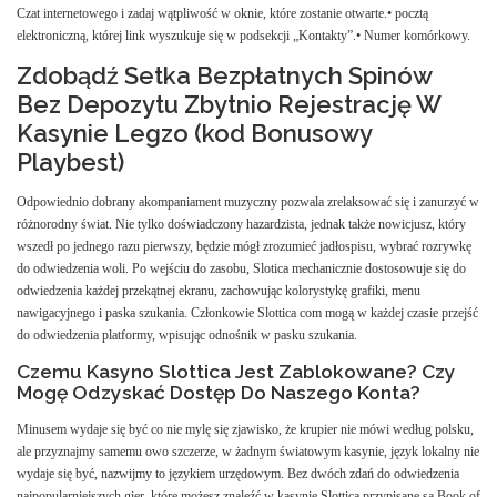
Czat internetowego i zadaj wątpliwość w oknie, które zostanie otwarte.• pocztą
elektroniczną, której link wyszukuje się w podsekcji „Kontakty”.• Numer komórkowy.
Zdobądź Setka Bezpłatnych Spinów
Bez Depozytu Zbytnio Rejestrację W
Kasynie Legzo (kod Bonusowy
Playbest)
Odpowiednio dobrany akompaniament muzyczny pozwala zrelaksować się i zanurzyć w
różnorodny świat. Nie tylko doświadczony hazardzista, jednak także nowicjusz, który
wszedł po jednego razu pierwszy, będzie mógł zrozumieć jadłospisu, wybrać rozrywkę
do odwiedzenia woli. Po wejściu do zasobu, Slotica mechanicznie dostosowuje się do
odwiedzenia każdej przekątnej ekranu, zachowując kolorystykę grafiki, menu
nawigacyjnego i paska szukania. Członkowie Slottica com mogą w każdej czasie przejść
do odwiedzenia platformy, wpisując odnośnik w pasku szukania.
Czemu Kasyno Slottica Jest Zablokowane? Czy
Mogę Odzyskać Dostęp Do Naszego Konta?
Minusem wydaje się być co nie mylę się zjawisko, że krupier nie mówi według polsku,
ale przyznajmy samemu owo szczerze, w żadnym światowym kasynie, język lokalny nie
wydaje się być, nazwijmy to językiem urzędowym. Bez dwóch zdań do odwiedzenia
najpopularniejszych gier, które możesz znaleźć w kasynie Slottica przypisane są Book of