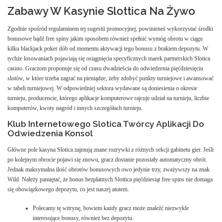
Zabawy W Kasynie Slottica Na Żywo
Zgodnie spośród regulaminem tej sugestii promocyjnej, powinieneś wykorzystać środki
bonusowe bądź free spiny jakim sposobem również spełnić wymóg obrotu w ciągu
kilku blackjack poker dób od momentu aktywacji tego bonusu z brakiem depozytu. W
tychże losowaniach pojawiają się osiągnięcia specyficznych marek partnerskich Slotica
casino. Graczom proponuje się od czasu dwadzieścia do odwiedzenia pięćdziesięciu
slotów, w które trzeba zagrać na pieniądze, żeby zdobyć punkty turniejowe i awansować
w tabeli turniejowej. W odpowiedniej sektora wydawane są doniesienia o okresie
turnieju, producencie, którego aplikacje komputerowe rajcuje udział na turnieju, liczbie
komputerów, kwoty nagród i innych szczegółach turnieju.
Klub Internetowego Slotica Twórcy Aplikacji Do
Odwiedzenia Konsol
Główne pole kasyna Slotica zajmują znane rozrywki z różnych sekcji gabinetu gier. Jeśli
po kolejnym obrocie pojawi się znowu, gracz dostanie pozostały automatyczny obrót.
Jednak maksymalna ilość obrotów bonusowych owo jedynie trzy, zważywszy na znak
Wild. Należy pamiętać, że bonus bezpłatnych Slottica pięćdziesiąt free spins nie domaga
się obowiązkowego depozytu, co jest naszej atutem.
Polecamy tę witrynę, bowiem każdy gracz może znaleźć niezwykle
interesujące bonusy, również bez depozytu.