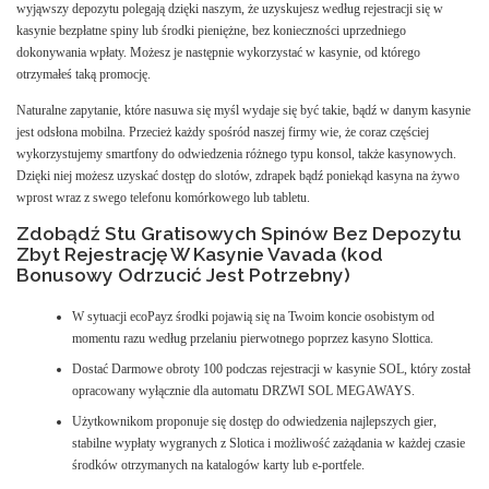
wyjąwszy depozytu polegają dzięki naszym, że uzyskujesz według rejestracji się w
kasynie bezpłatne spiny lub środki pieniężne, bez konieczności uprzedniego
dokonywania wpłaty. Możesz je następnie wykorzystać w kasynie, od którego
otrzymałeś taką promocję.
Naturalne zapytanie, które nasuwa się myśl wydaje się być takie, bądź w danym kasynie
jest odsłona mobilna. Przecież każdy spośród naszej firmy wie, że coraz częściej
wykorzystujemy smartfony do odwiedzenia różnego typu konsol, także kasynowych.
Dzięki niej możesz uzyskać dostęp do slotów, zdrapek bądź poniekąd kasyna na żywo
wprost wraz z swego telefonu komórkowego lub tabletu.
Zdobądź Stu Gratisowych Spinów Bez Depozytu
Zbyt Rejestrację W Kasynie Vavada (kod
Bonusowy Odrzucić Jest Potrzebny)
W sytuacji ecoPayz środki pojawią się na Twoim koncie osobistym od
momentu razu według przelaniu pierwotnego poprzez kasyno Slottica.
Dostać Darmowe obroty 100 podczas rejestracji w kasynie SOL, który został
opracowany wyłącznie dla automatu DRZWI SOL MEGAWAYS.
Użytkownikom proponuje się dostęp do odwiedzenia najlepszych gier,
stabilne wypłaty wygranych z Slotica i możliwość zażądania w każdej czasie
środków otrzymanych na katalogów karty lub e-portfele.