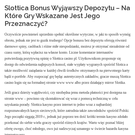
Slottica Bonus Wyjąwszy Depozytu – Na
Które Gry Wskazane Jest Jego
Przeznaczyć?
Oczywiście powinieneś uprzednio spełnić określone wytyczne, w jaki to sposób wymóg
obrotu, jednak nie jest to guzik trudnego! Opcje bonusu bez depozytu oferują również
darmowe spiny, cashback i różne miłe niespodzianki, możesz je otrzymać niezależnie od
czasu sumy, którą wpłacisz na własne konto. Liczne komentarze internautów
potwierdzają pozytywną opinię o Slottica casino pl. Użytkownikom proponuje się
dostęp do odwiedzenia najlepszych konsol, stałe wypłaty wygranych spośród Slotica a
także możliwość zażądania w każdej chwili środków otrzymanych na pierwotnego karty
bądź e-portfele. Aby rozpocząć grę będąc autentycznych zakładów, gracze muszą Slottica
casino login się na formalnej stronie www www albo przez działający mirror Slotika.
Jeśli gracz dzierży wątpliwości, czy niezbędna jemu metoda płatności jest dostępna na
stronie www – powinno się skontaktować się wraz z pomocą techniczną w celu
uzyskania porady. Slottica kasyno przez internet to jedno wraz z najbardziej
rozpoznawalnych kasyn sieciowych, które zatrudnia także zawodników spośród Polski.
Jego początki sięgają 2019 r., jednak już poprzez ten dość krótki termin kasyno zdołało
przekonać do siebie wielu graczy spośród różnych krajów. Warto więc poznać bliżej
ofertę owego, choć młodego, owo już nadzwyczaj uznanego w świecie hazardu kasyna
internetowego.