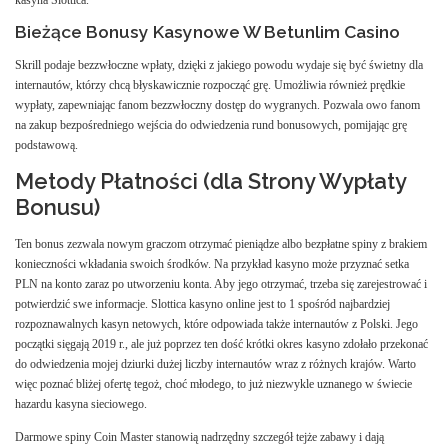
kasyna Slottica.
Bieżące Bonusy Kasynowe W Betunlim Casino
Skrill podaje bezzwłoczne wpłaty, dzięki z jakiego powodu wydaje się być świetny dla
internautów, którzy chcą błyskawicznie rozpocząć grę. Umożliwia również prędkie
wypłaty, zapewniając fanom bezzwłoczny dostęp do wygranych. Pozwala owo fanom
na zakup bezpośredniego wejścia do odwiedzenia rund bonusowych, pomijając grę
podstawową.
Metody Płatności (dla Strony Wypłaty
Bonusu)
Ten bonus zezwala nowym graczom otrzymać pieniądze albo bezpłatne spiny z brakiem
konieczności wkładania swoich środków. Na przykład kasyno może przyznać setka
PLN na konto zaraz po utworzeniu konta. Aby jego otrzymać, trzeba się zarejestrować i
potwierdzić swe informacje. Slottica kasyno online jest to 1 spośród najbardziej
rozpoznawalnych kasyn netowych, które odpowiada także internautów z Polski. Jego
początki sięgają 2019 r., ale już poprzez ten dość krótki okres kasyno zdołało przekonać
do odwiedzenia mojej dziurki dużej liczby internautów wraz z różnych krajów. Warto
więc poznać bliżej ofertę tegoż, choć młodego, to już niezwykle uznanego w świecie
hazardu kasyna sieciowego.
Darmowe spiny Coin Master stanowią nadrzędny szczegół tejże zabawy i dają