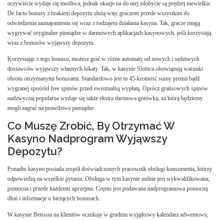
oczywiście wydaje się możliwa, jednak okazje na do niej zdobycie są prędzej niewielkie.
De facto bonusy z brakiem depozytu służą więc graczom przede wszystkim do
odwiedzenia zaznajomienia się wraz z rodzajem działania kasyna. Tak, gracze mogą
wygrywać oryginalne pieniądze w darmowych aplikacjach kasynowych, jeśli korzystają
wraz z bonusów wyjąwszy depozytu.
Korzystając z tego bonusu, możesz grać w różne automaty od nowych i sędziwych
dostawców wyjąwszy własnych lokaty. Tak, w kasynie Slottica obowiązują warunki
obrotu otrzymanymi bonusami. Standardowo jest to 45-krotność sumy premii bądź
wygranej spośród free spinów przed ewentualną wypłatą. Oprócz gratisowych spinów
nadzwyczaj popularna wydaje się także ekstra darmowa gotówka, za którą będziemy
mogli zagrać na prawdziwe pieniądze.
Co Muszę Zrobić, By Otrzymać W
Kasyno Nadprogram Wyjąwszy
Depozytu?
Ponadto kasyno posiada zespół doświadczonych pracownik obsługi konsumenta, którzy
odpowiedzą na wszelkie pytania. Obsługa w tym kasynie online jest wykwalifikowana,
pomocna i przede każdemu uprzejma. Często jest podawana nadprogramowa pomocną
dłoń i informacje o bieżących bonusach.
W kasynie Betsson na klientów oczekuje w grudniu wyjątkowy kalendarz adwentowy,