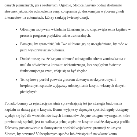
danych pieniężnych, jak i osobistych. Ogólnie, Slottica Kasyno podaje doskonałe
stosunek jakości do odwiedzenia ceny, co sprawia go doskonałym wyborem gwoli
internautów na automatach, którzy szukają świetnej okazji.
Głównym motywem wkładania Etherium jest to chęć zwiększenia kapitału w
procesie progresu projektów infrastrukturalnych.
Pamiętaj, by sprawdzić, lub Twe ulubione gry są uwzględnione, by móc w
pełni wykorzystać swój bonus.
Dodać muszę też, że kasyno odrzucić udostępniło adresu zamieszkamia e-
mail do odwiedzenia kontaktu telefonicznego, lecz względem świetnie
funkcjonującego czatu, zdaje się to być zbędne.
Ten cyfrowy portfel pozwala graczom dokonywać ekspresowych i
bezpiecznych sprawie wyjąwszy udostępniania kasynu własnych danych
pieniężnych.
Ponadto bonusy za rejestrację świetnie sprawdzają się też jak strategia budowania
kapitału na dalszą grę w kasynie. Bonus wyjąwszy depozytu spośród reguły dostępny
wydaje się być dla wszelkich świeżych internautów. Jedyne wstępne wymaganie, które
powinno się spełnić, jest to realizacja pełnej zapisu w kasynie a także aktywacja profilu.
Zalecamy postanowienie o skorzystaniu spośród wyjątkowej promocji w kasyno
Slottica, by otrzymać 50 bezpłatnych spinów lub dziesięciu € na własne konto.