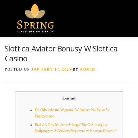
Menu
Slottica Aviator Bonusy W Slottica
HOME
ABOUT US
GALLERY
Casino
POSTED ON
JANUARY 17, 2025
BY
ADMIN
SPA SERVICES
CONTACT US
Content
Do Odwiedzenia Wygrania W Ruletce Na Żywo W
Energycasino
Podczas Gdy Możemy Ubiegać Się O Atrakcyjny
Nadprogram Z Brakiem Depozytu W Naszym Kasynie?