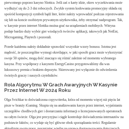
pierwotnego poprzez kasyno Slottica. Jeśli zaś o karty idzie, okres wyczekiwania może
wydłużyć się do 2-3 dni roboczych. Zwykle system kodowania promocyjny składa się
spośród kompozycji symboli bądź liter, które należy wprowadzić podczas rejestrowania
się lub na koncie osobistym prywatnym użytkownika, żeby otrzymać nadprogram. Tak,
w kasynie przez internet Slottika można grać na urządzeniach mobilnych. Witryna
podaje bardzo duży wybór gier wiodących twórców aplikacji, takowych jak NetEnt,
Microgaming, Playtech i pozostali.
Przede każdemu należy dokładnie sprawdzić wszystkie wzory bonusu. Istotna jest
mądrość, że poszczególne wymogi określające, w jaki sposób gracz może wykorzystać
swoje 50 spinów, mogą dość znacząco się różnić zależnie od momentu wybranego
kasyna. Przy współpracy z kasynem EnergyCasino przygotowaliśmy dla was
luksusowy premia z brakiem depozytu. Skierowany jest wyłącznie do odwiedzenia
świeżych graczy i naszych czytelników.
Rola Algorytmu W Grach Awaryjnych W Kasynie
Przez Internet W 2024 Roku
Olga Svichkar to doświadczona copywriterka, która od momentu więcej niż pięciu lat
pisze w branży iGaming. Skupia się na analizowaniu kasyn przez internet, wyjaśnianiu
szczegółów chodliwych gier i dostarczaniu informacji o licencjonowanych operatorach
na całym świecie. Olga jest precyzyjna i ciągle kontroluje doświadczenia internautów na
podstawie faktów, co wydaje się być główne obok sporządzaniu treści. Regularnie
aktualizuje swoją pracę, poszerzając wiedzę na sprawa dostosowywania dotyczących