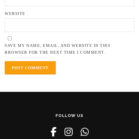
WEBSITE
SAVE MY NAME, EMAIL, AND WEBSITE IN THIS
BROWSER FOR THE NEXT TIME I COMMENT.
FOLLOW US