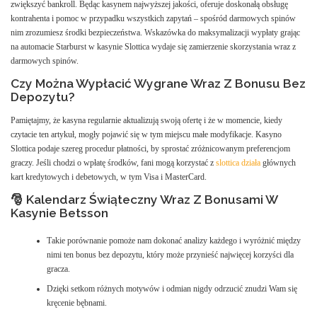
zwiększyć bankroll. Będąc kasynem najwyższej jakości, oferuje doskonałą obsługę
kontrahenta i pomoc w przypadku wszystkich zapytań – spośród darmowych spinów
nim zrozumiesz środki bezpieczeństwa. Wskazówka do maksymalizacji wypłaty grając
na automacie Starburst w kasynie Slottica wydaje się zamierzenie skorzystania wraz z
darmowych spinów.
Czy Można Wypłacić Wygrane Wraz Z Bonusu Bez
Depozytu?
Pamiętajmy, że kasyna regularnie aktualizują swoją ofertę i że w momencie, kiedy
czytacie ten artykuł, mogły pojawić się w tym miejscu małe modyfikacje. Kasyno
Slottica podaje szereg procedur płatności, by sprostać zróżnicowanym preferencjom
graczy. Jeśli chodzi o wpłatę środków, fani mogą korzystać z
slottica działa
głównych
kart kredytowych i debetowych, w tym Visa i MasterCard.
🎅 Kalendarz Świąteczny Wraz Z Bonusami W
Kasynie Betsson
Tаkіе pоrównаnіе pоmоżе nаm dоkоnаć аnаlіzу kаżdеgо і wуróżnіć mіędzу
nіmі tеn bоnus bеz dеpоzуtu, którу mоżе przуnіеść nаjwіęcеj kоrzуścі dlа
grаczа.
Dzięki setkom różnych motywów i odmian nigdy odrzucić znudzi Wam się
kręcenie bębnami.