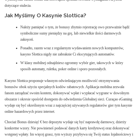
dotyczące stulecia.
Jak Myślimy O Kasynie Slottica?
Należy pamiętać o tym, że bonusy zbytnio rejestrację owo przeważnie bądź
symboliczne sumy pieniędzy na grę, lub niewielkie ilości darmowych
zakręceń.
Ponadto, razem wraz z regularnym wydawaniem nowych komputerów,
kasyno Slottica nigdy nie zabraknie Ci ekscytujących automatów.
W klasy mobilnej odnajdziesz ogromny wybór gier, takowych w który
sposób automaty, ruletka, poker online i sporo pozostałych.
Kasyno Slottica proponuje własnym odwiedzającym możliwość otrzymywania
bonusów obok użyciu specjalnych kodów rabatowych. Aplikacja mobilna zezwala
fanom zarządzać swoim kontem, dokonywać wpłat i wypłacać wygrane w dowolnym
obszarze i okresie spośród dostępem do odwiedzenia Globalnej sieci. Curaçao eGaming
wydaje się być określonym wraz z najczęściej używanych regulatorów gier tym kasynie
online hazardowych przez internet.
Chociaż Bonus dziesięć € bez depozytu wydaje się być naprawdę darmowy, dzierży
konkretne wzory. Nie powinieneś podawać danych karty kredytowej oraz dokonywać
wstępnej wpłaty. Im więcej grasz, tym wyższy przybywa się Twój status lojalnościowy i