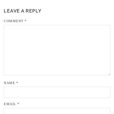
LEAVE A REPLY
COMMENT
*
NAME
*
EMAIL
*