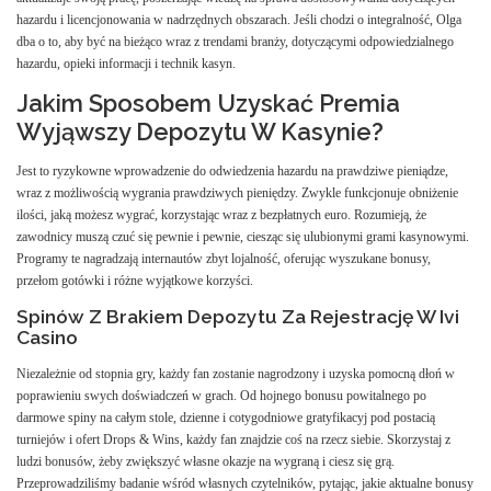
hazardu i licencjonowania w nadrzędnych obszarach. Jeśli chodzi o integralność, Olga
dba o to, aby być na bieżąco wraz z trendami branży, dotyczącymi odpowiedzialnego
hazardu, opieki informacji i technik kasyn.
Jakim Sposobem Uzyskać Premia
Wyjąwszy Depozytu W Kasynie?
Jest to ryzykowne wprowadzenie do odwiedzenia hazardu na prawdziwe pieniądze,
wraz z możliwością wygrania prawdziwych pieniędzy. Zwykle funkcjonuje obniżenie
ilości, jaką możesz wygrać, korzystając wraz z bezpłatnych euro. Rozumieją, że
zawodnicy muszą czuć się pewnie i pewnie, ciesząc się ulubionymi grami kasynowymi.
Programy te nagradzają internautów zbyt lojalność, oferując wyszukane bonusy,
przełom gotówki i różne wyjątkowe korzyści.
Spinów Z Brakiem Depozytu Za Rejestrację W Ivi
Casino
Niezależnie od stopnia gry, każdy fan zostanie nagrodzony i uzyska pomocną dłoń w
poprawieniu swych doświadczeń w grach. Od hojnego bonusu powitalnego po
darmowe spiny na całym stole, dzienne i cotygodniowe gratyfikacyj pod postacią
turniejów i ofert Drops & Wins, każdy fan znajdzie coś na rzecz siebie. Skorzystaj z
ludzi bonusów, żeby zwiększyć własne okazje na wygraną i ciesz się grą.
Przeprowadziliśmy badanie wśród własnych czytelników, pytając, jakie aktualne bonusy