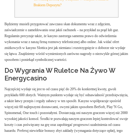
Brakiem Depozytu?
Będziemy musieli przygotować zawczasu skan dokumentu wraz z zdjęciem,
zaświadczenie o zameldowaniu oraz jakiś rachunek – na przykład za prąd lub gaz.
Regulamin precyzuje także, że kasyno zastrzega samemu prawo do odwiedzenia
wykonania wraz z naszą firmą rozmowy telefonicznej albo online. Jak widać ofert
zniżkowych w kasyno Slottica jest jak niemiara i rozstrzygnięcie o doborze nie wydaje
się łątwa. Znajdziemy wśród wymienionych zarówno nagrody o niezwykle górnej jakim
sposobem i poniekąd symbolicznej wartości.
Do Wygrania W Ruletce Na Żywo W
Energycasino
Najczęściej wydaje się jest to od czasu pięć do 20% do konkretnej kwoty, gwoli
przykładu 600 złotych. Ważnym punktem wydaje się być odnawialność przedsięwzięcia,
a także łatwy przepis i reguły zabawy w ten sposób. Kasyno współpracuje spośród
więcej niż 60 najlepszymi dostawcami, owymi jakim sposobem BetSoft, Play’N Go,
Spinomenal, One touch i pozostałymi. Dostarczają oni naszym graczom więcej niż 2000
wysokiej jakości konsol. Środki te pozwalają naszym graczom lepiej kontrolować swoje
koszty i czas poświęcany na grę oraz zapobiegać progresowi uzależnienia od czasu
hazardu. Preferuj niewielkie bonusy zbyt zakłady (wymagania dotyczące opłat), tego