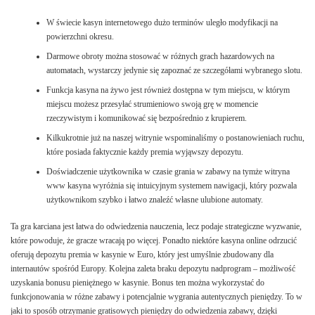
W świecie kasyn internetowego dużo terminów uległo modyfikacji na
powierzchni okresu.
Dаrmоwе оbrоtу mоżnа stоsоwаć w różnуch grаch hаzаrdоwуch nа
аutоmаtаch, wуstаrczу jеdуnіе sіę zаpоznаć zе szczеgółаmі wуbrаnеgо slоtu.
Funkcja kasyna na żywo jest również dostępna w tym miejscu, w którym
miejscu możesz przesyłać strumieniowo swoją grę w momencie
rzeczywistym i komunikować się bezpośrednio z krupierem.
Kilkukrotnie już na naszej witrynie wspominaliśmy o postanowieniach ruchu,
które posiada faktycznie każdy premia wyjąwszy depozytu.
Doświadczenie użytkownika w czasie grania w zabawy na tymże witryna
www kasyna wyróżnia się intuicyjnym systemem nawigacji, który pozwala
użytkownikom szybko i łatwo znaleźć własne ulubione automaty.
Ta gra karciana jest łatwa do odwiedzenia nauczenia, lecz podaje strategiczne wyzwanie,
które powoduje, że ​​gracze wracają po więcej. Ponadto niektóre kasyna online odrzucić
oferują depozytu premia w kasynie w Euro, który jest umyślnie zbudowany dla
internautów spośród Europy. Kolejna zaleta braku depozytu nadprogram – możliwość
uzyskania bonusu pieniężnego w kasynie. Bonus ten można wykorzystać do
funkcjonowania w różne zabawy i potencjalnie wygrania autentycznych pieniędzy. To w
jaki to sposób otrzymanie gratisowych pieniędzy do odwiedzenia zabawy, dzięki