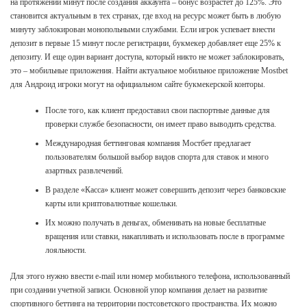
на протяжении минут после создания аккаунта – бонус возрастет до 125%. Это
становится актуальным в тех странах, где вход на ресурс может быть в любую
минуту заблокирован монопольными службами. Если игрок успевает внести
депозит в первые 15 минут после регистрации, букмекер добавляет еще 25% к
депозиту. И еще один вариант доступа, который никто не может заблокировать,
это – мобильные приложения. Найти актуальное мобильное приложение Mostbet
для Андроид игроки могут на официальном сайте букмекерской конторы.
После того, как клиент предоставил свои паспортные данные для
проверки службе безопасности, он имеет право выводить средства.
Международная беттинговая компания Мостбет предлагает
пользователям большой выбор видов спорта для ставок и много
азартных развлечений.
В разделе «Касса» клиент может совершить депозит через банковские
карты или криптовалютные кошельки.
Их можно получать в деньгах, обменивать на новые бесплатные
вращения или ставки, накапливать и использовать после в программе
лояльности.
Для этого нужно ввести e-mail или номер мобильного телефона, использованный
при создании учетной записи. Основной упор компания делает на развитие
спортивного беттинга на территории постсоветского пространства. Их можно