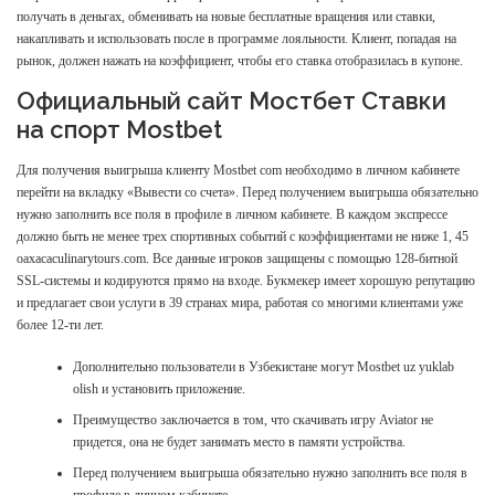
получать в деньгах, обменивать на новые бесплатные вращения или ставки,
накапливать и использовать после в программе лояльности. Клиент, попадая на
рынок, должен нажать на коэффициент, чтобы его ставка отобразилась в купоне.
Официальный сайт Мостбет Ставки
на спорт Mostbet
Для получения выигрыша клиенту Mostbet com необходимо в личном кабинете
перейти на вкладку «Вывести со счета». Перед получением выигрыша обязательно
нужно заполнить все поля в профиле в личном кабинете. В каждом экспрессе
должно быть не менее трех спортивных событий с коэффициентами не ниже 1, 45
oaxacaculinarytours.com. Все данные игроков защищены с помощью 128-битной
SSL-системы и кодируются прямо на входе. Букмекер имеет хорошую репутацию
и предлагает свои услуги в 39 странах мира, работая со многими клиентами уже
более 12-ти лет.
Дополнительно пользователи в Узбекистане могут Mostbet uz yuklab
olish и установить приложение.
Преимущество заключается в том, что скачивать игру Aviator не
придется, она не будет занимать место в памяти устройства.
Перед получением выигрыша обязательно нужно заполнить все поля в
профиле в личном кабинете.