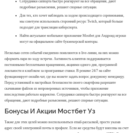
Сотрудники саппорта быстро реагируют на все обращения, дают
подробные разъяснения, решают спорные ситуации.
Для тех, кто хочет наблюдать за ходом происходящего соревнования,
мы советуем использовать сторонний ресурс Twitch, который больше
подходит для трансляции киберспорта.
Найти актуальное мобильное приложение Mostbet для Андроид игроки
могут на официальном сайте букмекерской конторы.
Несколько сотен событий ежедневно появляются в live-линии, на них можно
оформить пари по ходу встречи. Активность клиентов поддерживается
постоянными бесплатными вращениями, акциями одного дня, программой
лояльности и кэшбэком за проигранные ставки. В режиме 24/7 на сайте
функционирует онлайн-чат, где вы можете задать вопрос дежурному менеджеру.
Перед установкой в настройках безопасности своего смартфона разрешите
скачивание файлов из непроверенных источников, чтобы приложение
впоследствии работало корректно. Сотрудники саппорта быстро реагируют на все
обращения, дают подробные разъяснения, решают спорные ситуации.
Бонусы И Акции Мостбет Уз
Также для этих целей можно воспользоваться email-рассылкой, просто указав
адрес своей электронной почты в профиле. Если же средства будут внесены на счет