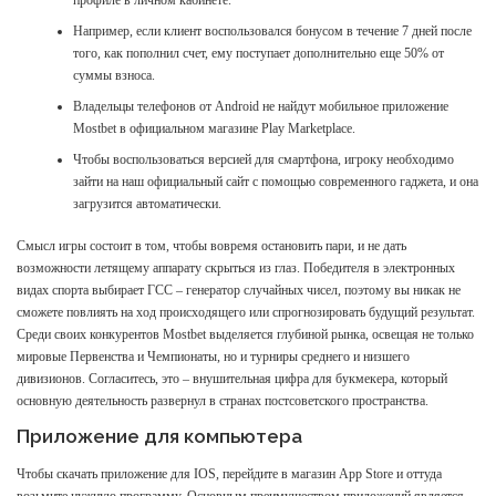
Например, если клиент воспользовался бонусом в течение 7 дней после
того, как пополнил счет, ему поступает дополнительно еще 50% от
суммы взноса.
Владельцы телефонов от Android не найдут мобильное приложение
Mostbet в официальном магазине Play Marketplace.
Чтобы воспользоваться версией для смартфона, игроку необходимо
зайти на наш официальный сайт с помощью современного гаджета, и она
загрузится автоматически.
Смысл игры состоит в том, чтобы вовремя остановить пари, и не дать
возможности летящему аппарату скрыться из глаз. Победителя в электронных
видах спорта выбирает ГСС – генератор случайных чисел, поэтому вы никак не
сможете повлиять на ход происходящего или спрогнозировать будущий результат.
Среди своих конкурентов Mostbet выделяется глубиной рынка, освещая не только
мировые Первенства и Чемпионаты, но и турниры среднего и низшего
дивизионов. Согласитесь, это – внушительная цифра для букмекера, который
основную деятельность развернул в странах постсоветского пространства.
Приложение для компьютера
Чтобы скачать приложение для IOS, перейдите в магазин App Store и оттуда
возьмите нужную программу. Основным преимуществом приложений является