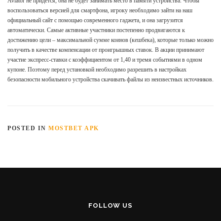
Aviator не придется, она не будет занимать место в памяти устройства. Чтобы
воспользоваться версией для смартфона, игроку необходимо зайти на наш
официальный сайт с помощью современного гаджета, и она загрузится
автоматически. Самые активные участники постепенно продвигаются к
достижению цели – максимальной сумме коинов (кешбека), которые только можно
получить в качестве компенсации от проигрышных ставок. В акции принимают
участие экспресс-ставки с коэффициентом от 1,40 и тремя событиями в одном
купоне. Поэтому перед установкой необходимо разрешить в настройках
безопасности мобильного устройства скачивать файлы из неизвестных источников.
POSTED IN
MOSTBET APK
FOLLOW US