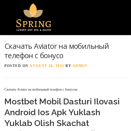
Menu
Скачать Aviator на мобильный
HOME
ABOUT US
GALLERY
телефон с бонусо
POSTED ON
AUGUST 28, 2022
BY
ADMIN
SPA SERVICES
CONTACT US
Скачать Aviator на мобильный телефон с бонусом
Mostbet Mobil Dasturi Ilovasi
Android Ios Apk Yuklash
Yuklab Olish Skachat