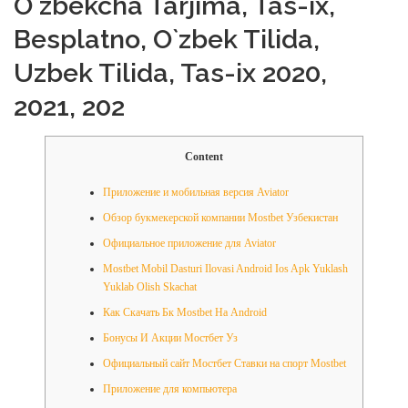
O`zbekcha Tarjima, Tas-ix,
Besplatno, O`zbek Tilida,
Uzbek Tilida, Tas-ix 2020,
2021, 202
Content
Приложение и мобильная версия Aviator
Обзор букмекерской компании Mostbet Узбекистан
Официальное приложение для Aviator
Mostbet Mobil Dasturi Ilovasi Android Ios Apk Yuklash
Yuklab Olish Skachat
Как Скачать Бк Mostbet На Android
Бонусы И Акции Мостбет Уз
Официальный сайт Мостбет Ставки на спорт Mostbet
Приложение для компьютера