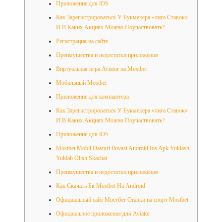
Приложение для iOS
Как Зарегистрироваться У Букмекера «лига Ставок»
И В Каких Акциях Можно Поучаствовать?
Регистрация на сайте
Преимущества и недостатки приложения
Виртуальная игра Aviator на Mostbet
Мобильный Mostbet
Приложение для компьютера
Как Зарегистрироваться У Букмекера «лига Ставок»
И В Каких Акциях Можно Поучаствовать?
Приложение для iOS
Mostbet Mobil Dasturi Ilovasi Android Ios Apk Yuklash
Yuklab Olish Skachat
Преимущества и недостатки приложения
Как Скачать Бк Mostbet На Android
Официальный сайт Мостбет Ставки на спорт Mostbet
Официальное приложение для Aviator