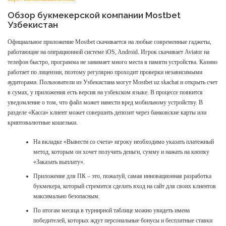
Обзор букмекерской компании Mostbet
Узбекистан
Официальное приложение Mostbet скачивается на любые современные гаджеты,
работающие на операционной системе iOS, Android. Игрок скачивает Aviator на
телефон быстро, программа не занимает много места в памяти устройства. Казино
работает по лицензии, поэтому регулярно проходит проверки независимыми
аудиторами. Пользователи из Узбекистана могут Mostbet uz skachat и открыть счет
в сумах, у приложения есть версия на узбекском языке. В процессе появится
уведомление о том, что файл может нанести вред мобильному устройству. В
разделе «Касса» клиент может совершить депозит через банковские карты или
криптовалютные кошельки.
На вкладке «Вывести со счета» игроку необходимо указать платежный
метод, которым он хочет получить деньги, сумму и нажать на кнопку
«Заказать выплату».
Приложение для ПК – это, пожалуй, самая инновационная разработка
букмекера, который стремится сделать вход на сайт для своих клиентов
максимально безопасным.
По итогам месяца в турнирной таблице можно увидеть имена
победителей, которых ждут персональные бонусы и бесплатные ставки