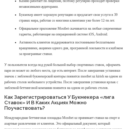
Казино работает по лицензии, поэтому регулярно проходит проверки
независимыми аудиторами.
Букмекер имеет хорошую репутацию и предлагает свои услуги в 39
странах мира, работая со многими клиентами уже более 12-ти лет.
Официальное приложение Mostbet скачивается на любые современные
гаджеты, работающие на операционной системе iOS, Android.
Активность клиентов поддерживается постоянными бесплатными
вращениями, акциями одного дня, программой лояльности и кэшбэком
за проигранные ставки.
У пользователя всегда под рукой большой выбор спортивных ставок, оформить
пари он может из любого места, где есть интернет. После завершения установки
значок с эмблемой букмекерской конторы появится mostbet uz kirish на одном из
рабочих столов мобильного устройства. После завершения установки ярлык с
эмблемой беттинговой компании появится на одном из рабочих столов.
Как Зарегистрироваться У Букмекера «лига
Ставок» И В Каких Акциях Можно
Поучаствовать?
Международная беттинговая площадка Mostbet uz принимает ставки на спорт и
азартные развлечения от клиентов. Это официальный документ, который