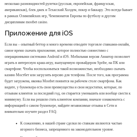
несколько разновидностей рулетки (русская, европейская, французская,
американская), блек джек и Техасский Холдем, покер и баккару. Это всегда бывает
в рамках Олимпийских игр, Чемпионатов Европы по футболу и другим
дисциплинам mostbet casino.
Приложение для iOS
Если вы – опытный беттор и много времени отводите торговле ставками-онлайн,
самое время скачать приложение, которое полностью совместимо с
операционными системами Android и iOS. Мобильная версия Авиатор позволяет
играть в интересную краш-игру, выпущенную провайдером Spribe, на ПК или
смартфоне. Чтобы воспользоваться такой возможностью, необходимо скачать
казино Мостбет или загрузить версию для телефона. После того, как программа
будет загружена, иконка Mostbet появится на рабочем столе смартфона. Как
видите, у букмекера есть свои преимущества и свои недостатки, которые, по
отзывам клиентов за последний год, он старается уменьшить или вообще свести к
минимуму. Если вы решили стать клиентом компании, вначале ознакомьтесь с
информацией о самом букмекере, найдите независимые отзывы в Сети и
внимательно изучите раздел FAQ.
К сожалению, в нашей стране сделки по ставкам являются частью
игорного бизнеса, запрещенного на законодательном уровне.