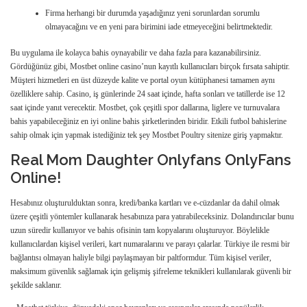
Firma herhangi bir durumda yaşadığınız yeni sorunlardan sorumlu
olmayacağını ve en yeni para birimini iade etmeyeceğini belirtmektedir.
Bu uygulama ile kolayca bahis oynayabilir ve daha fazla para kazanabilirsiniz.
Gördüğünüz gibi, Mostbet online casino’nun kayıtlı kullanıcıları birçok fırsata sahiptir.
Müşteri hizmetleri en üst düzeyde kalite ve portal oyun kütüphanesi tamamen aynı
özelliklere sahip. Casino, iş günlerinde 24 saat içinde, hafta sonları ve tatillerde ise 12
saat içinde yanıt verecektir. Mostbet, çok çeşitli spor dallarına, liglere ve turnuvalara
bahis yapabileceğiniz en iyi online bahis şirketlerinden biridir. Etkili futbol bahislerine
sahip olmak için yapmak istediğiniz tek şey Mostbet Poultry sitenize giriş yapmaktır.
Real Mom Daughter Onlyfans OnlyFans
Online!
Hesabınız oluşturulduktan sonra, kredi/banka kartları ve e-cüzdanlar da dahil olmak
üzere çeşitli yöntemler kullanarak hesabınıza para yatırabileceksiniz. Dolandırıcılar bunu
uzun süredir kullanıyor ve bahis ofisinin tam kopyalarını oluşturuyor. Böylelikle
kullanıcılardan kişisel verileri, kart numaralarını ve parayı çalarlar. Türkiye ile resmi bir
bağlantısı olmayan haliyle bilgi paylaşmayan bir paltformdur. Tüm kişisel veriler,
maksimum güvenlik sağlamak için gelişmiş şifreleme teknikleri kullanılarak güvenli bir
şekilde saklanır.