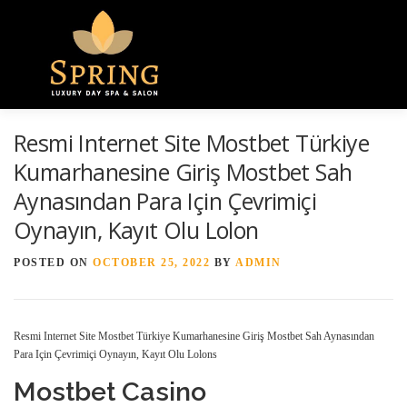
Menu
Resmi Internet Site Mostbet Türkiye
HOME
ABOUT US
GALLERY
Kumarhanesine Giriş Mostbet Sah
Aynasından Para Için Çevrimiçi
Oynayın, Kayıt Olu Lolon
SPA SERVICES
CONTACT US
POSTED ON
OCTOBER 25, 2022
BY
ADMIN
Resmi Internet Site Mostbet Türkiye Kumarhanesine Giriş Mostbet Sah Aynasından
Para Için Çevrimiçi Oynayın, Kayıt Olu Lolons
Mostbet Casino