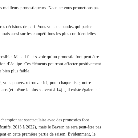
es meilleurs pronostiqueurs. Nous ne vous promettons pas
eures décisions de pari. Vous vous demandez qui parier
mais aussi sur les compétitions les plus confidentielles.
ossible. Mais il faut savoir qu’un pronostic foot peut être
ésion d’équipe. Ces éléments pourront affecter positivement
 bien plus faible.
, vous pouvez retrouver ici, pour chaque liste, notre
nos (et même le plus souvent à 14) -, il existe également
 championnat spectaculaire avec des pronostics foot
écutifs, 2013 à 2022), mais le Bayern ne sera peut-être pas
nt en cette première partie de saison. Evidemment, le