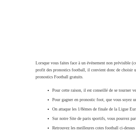
Lorsque vous faites face à un événement non prévisible (c
profit des pronostics football, il convient donc de choisir 
pronostics Football gratuits.
Pour cette raison, il est conseillé de se tourner v
Pour gagner en pronostic foot, que vous soyez un
On attaque les 1/8èmes de finale de la Ligue Eu
Sur notre Site de paris sportifs, vous pourrez pari
Retrouvez les meilleures cotes football ci-dessus