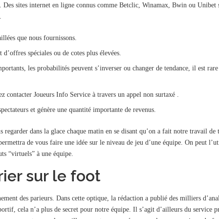
r. Des sites internet en ligne connus comme Betclic, Winamax, Bwin ou Unibet 
.
taillées que nous fournissons.
t d’offres spéciales ou de cotes plus élevées.
portants, les probabilités peuvent s’inverser ou changer de tendance, il est ra
 contacter Joueurs Info Service à travers un appel non surtaxé .
pectateurs et génère une quantité importante de revenus.
 regarder dans la glace chaque matin en se disant qu’on a fait notre travail de 
ermettra de vous faire une idée sur le niveau de jeu d’une équipe. On peut l’util
ts “virtuels” à une équipe.
ier sur le foot
t des parieurs. Dans cette optique, la rédaction a publié des milliers d’analys
tif, cela n’a plus de secret pour notre équipe. Il s’agit d’ailleurs du service p