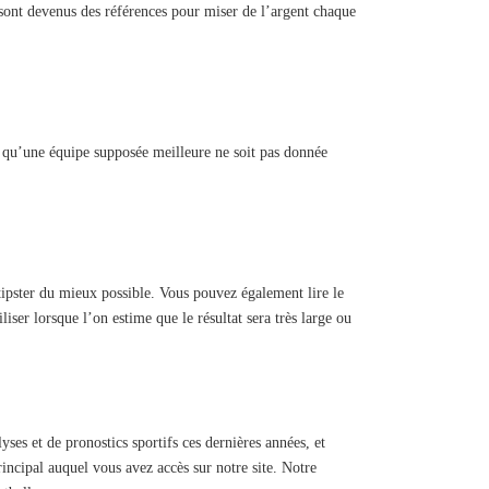
sont devenus des références pour miser de l’argent chaque
re qu’une équipe supposée meilleure ne soit pas donnée
tipster du mieux possible. Vous pouvez également lire le
iser lorsque l’on estime que le résultat sera très large ou
es et de pronostics sportifs ces dernières années, et
rincipal auquel vous avez accès sur notre site. Notre