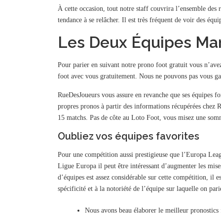
À cette occasion, tout notre staff couvrira l’ensemble des
tendance à se relâcher. Il est très fréquent de voir des équ
Les Deux Équipes Ma
Pour parier en suivant notre prono foot gratuit vous n’ave
foot avec vous gratuitement. Nous ne pouvons pas vous garan
RueDesJoueurs vous assure en revanche que ses équipes fo
propres pronos à partir des informations récupérées chez R
15 matchs. Pas de côte au Loto Foot, vous misez une som
Oubliez vos équipes favorites
Pour une compétition aussi prestigieuse que l’Europa Leagu
Ligue Europa il peut être intéressant d’augmenter les mis
d’équipes est assez considérable sur cette compétition, il e
spécificité et à la notoriété de l’équipe sur laquelle on par
Nous avons beau élaborer le meilleur pronostics