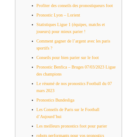
Profiter des conseils des pronostiqueurs foot
Pronostic Lyon – Lorient
Statistiques Ligue 1 (équipes, matchs et
joueurs) pour mieux parier !
Comment gagner de l’argent avec les paris
sportifs ?
Conseils pour bien parier sur le foot
Pronostic Benfica – Bruges 07/03/2023 Ligue
des champions
Le résumé de nos pronostics Football du 07
mars 2023
Pronostics Bundesliga
Les Conseils de Paris sur le Football
d’Aujourd’hui
Les meilleurs pronostics foot pour parier
robots performants pour vos pronostics