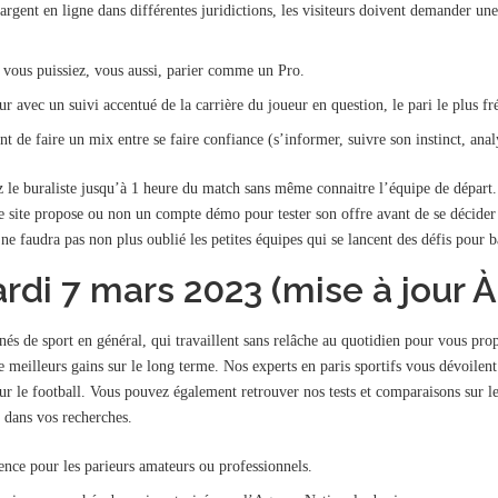
’argent en ligne dans différentes juridictions, les visiteurs doivent demander une
 vous puissiez, vous aussi, parier comme un Pro.
eur avec un suivi accentué de la carrière du joueur en question, le pari le plus f
ant de faire un mix entre se faire confiance (s’informer, suivre son instinct, anal
ez le buraliste jusqu’à 1 heure du match sans même connaitre l’équipe de départ.
 site propose ou non un compte démo pour tester son offre avant de se décider à
l ne faudra pas non plus oublié les petites équipes qui se lancent des défis pour
rdi 7 mars 2023 (mise à jour 
és de sport en général, qui travaillent sans relâche au quotidien pour vous prop
 meilleurs gains sur le long terme. Nos experts en paris sportifs vous dévoilent 
 sur le football. Vous pouvez également retrouver nos tests et comparaisons sur le
 dans vos recherches.
rence pour les parieurs amateurs ou professionnels.