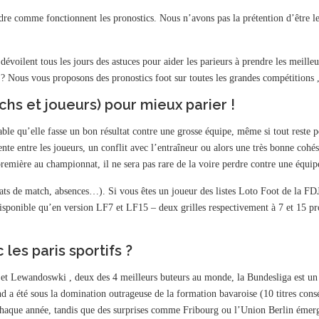
re comme fonctionnent les pronostics. Nous n’avons pas la prétention d’être l
dévoilent tous les jours des astuces pour aider les parieurs à prendre les meill
 Nous vous proposons des pronostics foot sur toutes les grandes compétitions , 
chs et joueurs) pour mieux parier !
bable qu’elle fasse un bon résultat contre une grosse équipe, même si tout reste p
nte entre les joueurs, un conflit avec l’entraîneur ou alors une très bonne coh
remière au championnat, il ne sera pas rare de la voire perdre contre une équipe
tats de match, absences…). Si vous êtes un joueur des listes Loto Foot de la FDJ
isponible qu’en version LF7 et LF15 – deux grilles respectivement à 7 et 15 pro
es paris sportifs ?
nd et Lewandoswki , deux des 4 meilleurs buteurs au monde, la Bundesliga est un
nd a été sous la domination outrageuse de la formation bavaroise (10 titres cons
aque année, tandis que des surprises comme Fribourg ou l’Union Berlin émerge