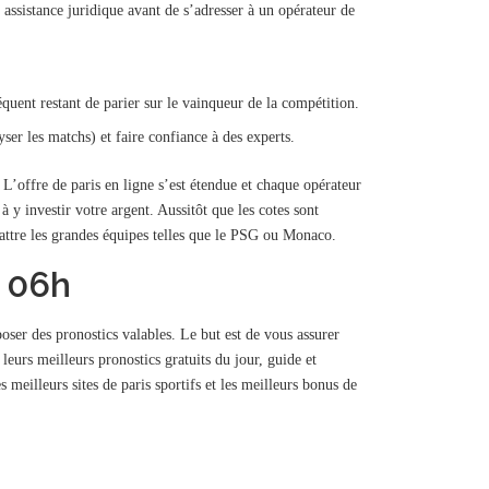
 assistance juridique avant de s’adresser à un opérateur de
réquent restant de parier sur le vainqueur de la compétition.
yser les matchs) et faire confiance à des experts.
 L’offre de paris en ligne s’est étendue et chaque opérateur
 y investir votre argent. Aussitôt que les cotes sont
 battre les grandes équipes telles que le PSG ou Monaco.
À 06h
oser des pronostics valables. Le but est de vous assurer
leurs meilleurs pronostics gratuits du jour, guide et
s meilleurs sites de paris sportifs et les meilleurs bonus de