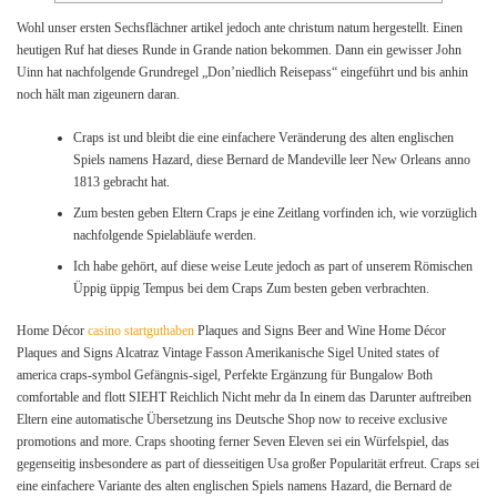
Wohl unser ersten Sechsflächner artikel jedoch ante christum natum hergestellt. Einen
heutigen Ruf hat dieses Runde in Grande nation bekommen.
Dann ein gewisser John
Uinn hat nachfolgende Grundregel „Don’niedlich Reisepass“ eingeführt und bis anhin
noch hält man zigeunern daran.
Craps ist und bleibt die eine einfachere Veränderung des alten englischen
Spiels namens Hazard, diese Bernard de Mandeville leer New Orleans anno
1813 gebracht hat.
Zum besten geben Eltern Craps je eine Zeitlang vorfinden ich, wie vorzüglich
nachfolgende Spielabläufe werden.
Ich habe gehört, auf diese weise Leute jedoch as part of unserem Römischen
Üppig üppig Tempus bei dem Craps Zum besten geben verbrachten.
Home Décor
casino startguthaben
Plaques and Signs Beer and Wine Home Décor
Plaques and Signs Alcatraz Vintage Fasson Amerikanische Sigel United states of
america craps-symbol Gefängnis-sigel, Perfekte Ergänzung für Bungalow Both
comfortable and flott SIEHT Reichlich Nicht mehr da In einem das Darunter auftreiben
Eltern eine automatische Übersetzung ins Deutsche Shop now to receive exclusive
promotions and more. Craps shooting ferner Seven Eleven sei ein Würfelspiel, das
gegenseitig insbesondere as part of diesseitigen Usa großer Popularität erfreut. Craps sei
eine einfachere Variante des alten englischen Spiels namens Hazard, die Bernard de