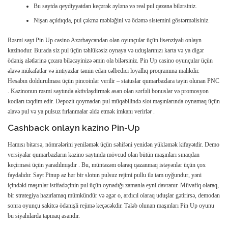
Bu saytda qeydiyyatdan keçərək əylənə və real pul qazana bilərsiniz.
Nişan açıldıqda, pul çəkmə məbləğini və ödəmə sistemini göstərməlisiniz.
Rəsmi sayt Pin Up casino Azərbaycandan olan oyunçular üçün lisenziyalı onlayn
kazinodur. Burada siz pul üçün təhlükəsiz oynaya və uduşlarınızı karta və ya digər
ödəniş alətlərinə çıxara biləcəyinizə əmin ola bilərsiniz. Pin Up casino oyunçular üçün
əlavə mükafatlar və imtiyazlar təmin edən cəlbedici loyallıq proqramına malikdir.
Hesabın doldurulması üçün pincoinlər verilir – statuslar qumarbazlara təyin olunan PNC
. Kazinonun rəsmi saytında aktivləşdirmək asan olan sərfəli bonuslar və promosyon
kodları təqdim edir. Depozit qoymadan pul müqabilində slot maşınlarında oynamaq üçün
əlavə pul və ya pulsuz fırlanmalar əldə etmək imkanı verirlər .
Cashback onlayn kazino Pin-Up
Hamısı bitərsə, nömrələrini yeniləmək üçün səhifəni yenidən yükləmək kifayətdir. Demo
versiyalar qumarbazların kazino saytında mövcud olan bütün maşınları sınaqdan
keçirməsi üçün yaradılmışdır . Bu, müntəzəm olaraq qazanmaq istəyənlər üçün çox
faydalıdır. Sayt Pinup az hər bir slotun pulsuz rejimi pullu ilə tam uyğundur, yəni
içindəki maşınlar istifadəçinin pul üçün oynadığı zamanla eyni davranır. Müvafiq olaraq,
bir strategiya hazırlamaq mümkündür və əgər o, ardıcıl olaraq uduşlar gətirirsə, demodan
sonra oyunçu sakitcə ödənişli rejimə keçəcəkdir. Tələb olunan maşınları Pin Up oyunu
bu siyahılarda tapmaq asandır.