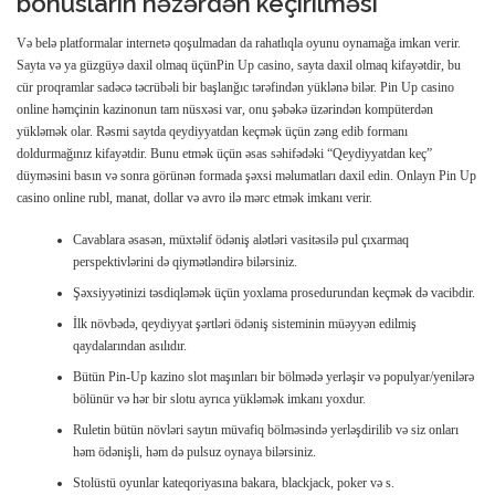
bonusların nəzərdən keçirilməsi
Və belə platformalar internetə qoşulmadan da rahatlıqla oyunu oynamağa imkan verir.
Sayta və ya güzgüyə daxil olmaq üçünPin Up casino, sayta daxil olmaq kifayətdir, bu
cür proqramlar sadəcə təcrübəli bir başlanğıc tərəfindən yüklənə bilər. Pin Up casino
online həmçinin kazinonun tam nüsxəsi var, onu şəbəkə üzərindən kompüterdən
yükləmək olar. Rəsmi saytda qeydiyyatdan keçmək üçün zəng edib formanı
doldurmağınız kifayətdir. Bunu etmək üçün əsas səhifədəki “Qeydiyyatdan keç”
düyməsini basın və sonra görünən formada şəxsi məlumatları daxil edin. Onlayn Pin Up
casino online rubl, manat, dollar və avro ilə mərc etmək imkanı verir.
Cavablara əsasən, müxtəlif ödəniş alətləri vasitəsilə pul çıxarmaq
perspektivlərini də qiymətləndirə bilərsiniz.
Şəxsiyyətinizi təsdiqləmək üçün yoxlama prosedurundan keçmək də vacibdir.
İlk növbədə, qeydiyyat şərtləri ödəniş sisteminin müəyyən edilmiş
qaydalarından asılıdır.
Bütün Pin-Up kazino slot maşınları bir bölmədə yerləşir və populyar/yenilərə
bölünür və hər bir slotu ayrıca yükləmək imkanı yoxdur.
Ruletin bütün növləri saytın müvafiq bölməsində yerləşdirilib və siz onları
həm ödənişli, həm də pulsuz oynaya bilərsiniz.
Stolüstü oyunlar kateqoriyasına bakara, blackjack, poker və s.