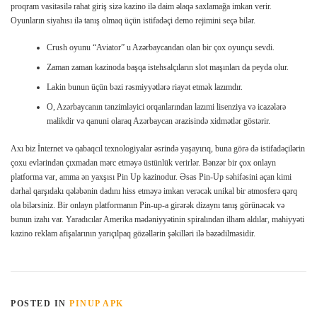
proqram vasitəsilə rahat giriş sizə kazino ilə daim əlaqə saxlamağa imkan verir.
Oyunların siyahısı ilə tanış olmaq üçün istifadəçi demo rejimini seçə bilər.
Crush oyunu “Aviator” u Azərbaycandan olan bir çox oyunçu sevdi.
Zaman zaman kazinoda başqa istehsalçıların slot maşınları da peyda olur.
Lakin bunun üçün bəzi rəsmiyyətlərə riayət etmək lazımdır.
O, Azərbaycanın tənzimləyici orqanlarından lazımi lisenziya və icazələrə
malikdir və qanuni olaraq Azərbaycan ərazisində xidmətlər göstərir.
Axı biz İnternet və qabaqcıl texnologiyalar əsrində yaşayırıq, buna görə də istifadəçilərin
çoxu evlərindən çıxmadan mərc etməyə üstünlük verirlər. Bənzər bir çox onlayn
platforma var, amma ən yaxşısı Pin Up kazinodur. Əsas Pin-Up səhifəsini açan kimi
dərhal qarşıdakı qələbənin dadını hiss etməyə imkan verəcək unikal bir atmosferə qərq
ola bilərsiniz. Bir onlayn platformanın Pin-up-a girərək dizaynı tanış görünəcək və
bunun izahı var. Yaradıcılar Amerika mədəniyyətinin spiralından ilham aldılar, mahiyyəti
kazino reklam afişalarının yarıçılpaq gözəllərin şəkilləri ilə bəzədilməsidir.
POSTED IN
PINUP APK