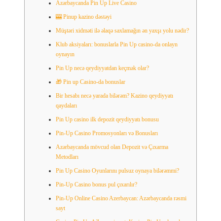
Azərbaycanda Pin Up Live Casino
🎰 Pinup kazino dəstəyi
Müştəri xidməti ilə əlaqə saxlamağın ən yaxşı yolu nədir?
Klub aksiyaları: bonuslarla Pin Up casino-da onlayn
oynayın
Pin Up necə qeydiyyatdan keçmək olar?
🎁 Pin up Casino-da bonuslar
Bir hesabı necə yarada bilərəm? Kazino qeydiyyatı
qaydaları
Pin Up casino ilk depozit qeydiyyatı bonusu
Pin-Up Casino Promosyonları və Bonusları
Azərbaycanda mövcud olan Depozit və Çıxarma
Metodları
Pin Up Casino Oyunlarını pulsuz oynaya bilərəmmi?
Pin-Up Casino bonus pul çıxarılır?
Pin-Up Online Casino Azerbaycan: Azərbaycanda rəsmi
sayt