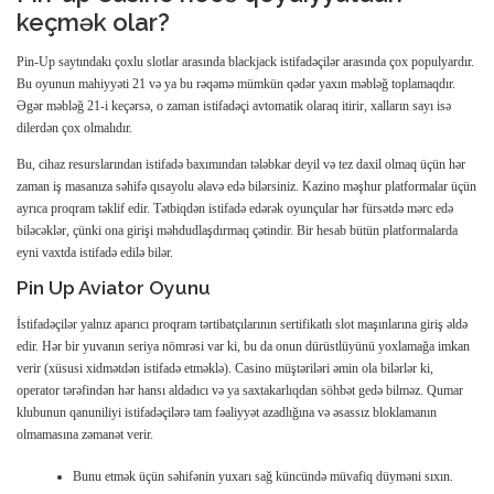
keçmək olar?
Pin-Up saytındakı çoxlu slotlar arasında blackjack istifadəçilər arasında çox populyardır.
Bu oyunun mahiyyəti 21 və ya bu rəqəmə mümkün qədər yaxın məbləğ toplamaqdır.
Əgər məbləğ 21-i keçərsə, o zaman istifadəçi avtomatik olaraq itirir, xalların sayı isə
dilerdən çox olmalıdır.
Bu, cihaz resurslarından istifadə baxımından tələbkar deyil və tez daxil olmaq üçün hər
zaman iş masanıza səhifə qısayolu əlavə edə bilərsiniz. Kazino məşhur platformalar üçün
ayrıca proqram təklif edir. Tətbiqdən istifadə edərək oyunçular hər fürsətdə mərc edə
biləcəklər, çünki ona girişi məhdudlaşdırmaq çətindir. Bir hesab bütün platformalarda
eyni vaxtda istifadə edilə bilər.
Pin Up Aviator Oyunu
İstifadəçilər yalnız aparıcı proqram tərtibatçılarının sertifikatlı slot maşınlarına giriş əldə
edir. Hər bir yuvanın seriya nömrəsi var ki, bu da onun dürüstlüyünü yoxlamağa imkan
verir (xüsusi xidmətdən istifadə etməklə). Casino müştəriləri əmin ola bilərlər ki,
operator tərəfindən hər hansı aldadıcı və ya saxtakarlıqdan söhbət gedə bilməz. Qumar
klubunun qanuniliyi istifadəçilərə tam fəaliyyət azadlığına və əsassız bloklamanın
olmamasına zəmanət verir.
Bunu etmək üçün səhifənin yuxarı sağ küncündə müvafiq düyməni sıxın.