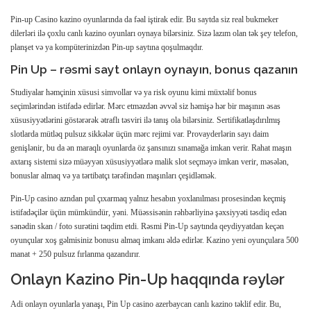
Pin-up Casino kazino oyunlarında da fəal iştirak edir. Bu saytda siz real bukmeker
dilerləri ilə çoxlu canlı kazino oyunları oynaya bilərsiniz. Sizə lazım olan tək şey telefon,
planşet və ya kompüterinizdən Pin-up saytına qoşulmaqdır.
Pin Up – rəsmi sayt onlayn oynayın, bonus qazanın
Studiyalar həmçinin xüsusi simvollar və ya risk oyunu kimi müxtəlif bonus
seçimlərindən istifadə edirlər. Mərc etməzdən əvvəl siz həmişə hər bir maşının əsas
xüsusiyyətlərini göstərərək ətraflı təsviri ilə tanış ola bilərsiniz. Sertifikatlaşdırılmış
slotlarda mütləq pulsuz sikkələr üçün mərc rejimi var. Provayderlərin sayı daim
genişlənir, bu da ən maraqlı oyunlarda öz şansınızı sınamağa imkan verir. Rahat maşın
axtarış sistemi sizə müəyyən xüsusiyyətlərə malik slot seçməyə imkan verir, məsələn,
bonuslar almaq və ya tərtibatçı tərəfindən maşınları çeşidləmək.
Pin-Up casino azndan pul çıxarmaq yalnız hesabın yoxlanılması prosesindən keçmiş
istifadəçilər üçün mümkündür, yəni. Müəssisənin rəhbərliyinə şəxsiyyəti təsdiq edən
sənədin skan / foto surətini təqdim etdi. Rəsmi Pin-Up saytında qeydiyyatdan keçən
oyunçular xoş gəlmisiniz bonusu almaq imkanı əldə edirlər. Kazino yeni oyunçulara 500
manat + 250 pulsuz fırlanma qazandırır.
Onlayn Kazino Pin-Up haqqında rəylər
Adi onlayn oyunlarla yanaşı, Pin Up casino azerbaycan canlı kazino təklif edir. Bu,