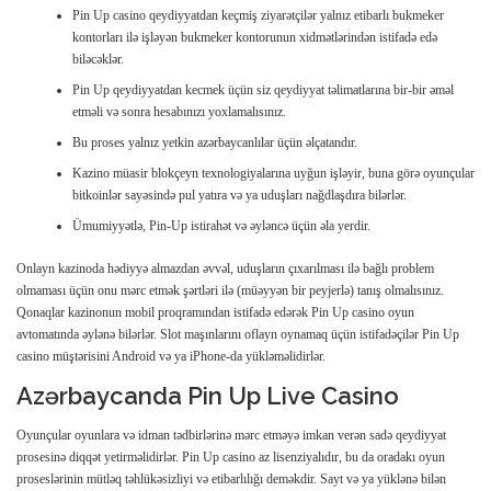
Pin Up casino qeydiyyatdan keçmiş ziyarətçilər yalnız etibarlı bukmeker
kontorları ilə işləyən bukmeker kontorunun xidmətlərindən istifadə edə
biləcəklər.
Pin Up qeydiyyatdan kecmek üçün siz qeydiyyat təlimatlarına bir-bir əməl
etməli və sonra hesabınızı yoxlamalısınız.
Bu proses yalnız yetkin azərbaycanlılar üçün əlçatandır.
Kazino müasir blokçeyn texnologiyalarına uyğun işləyir, buna görə oyunçular
bitkoinlər sayəsində pul yatıra və ya uduşları nağdlaşdıra bilərlər.
Ümumiyyətlə, Pin-Up istirahət və əyləncə üçün əla yerdir.
Onlayn kazinoda hədiyyə almazdan əvvəl, uduşların çıxarılması ilə bağlı problem
olmaması üçün onu mərc etmək şərtləri ilə (müəyyən bir peyjerlə) tanış olmalısınız.
Qonaqlar kazinonun mobil proqramından istifadə edərək Pin Up casino oyun
avtomatında əylənə bilərlər. Slot maşınlarını oflayn oynamaq üçün istifadəçilər Pin Up
casino müştərisini Android və ya iPhone-da yükləməlidirlər.
Azərbaycanda Pin Up Live Casino
Oyunçular oyunlara və idman tədbirlərinə mərc etməyə imkan verən sadə qeydiyyat
prosesinə diqqət yetirməlidirlər. Pin Up casino az lisenziyalıdır, bu da oradakı oyun
proseslərinin mütləq təhlükəsizliyi və etibarlılığı deməkdir. Sayt və ya yüklənə bilən