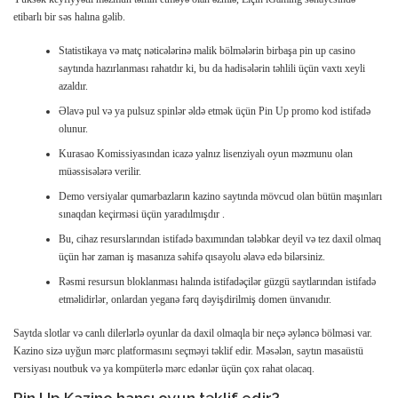
etibarlı bir səs halına gəlib.
Statistikaya və matç nəticələrinə malik bölmələrin birbaşa pin up casino
saytında hazırlanması rahatdır ki, bu da hadisələrin təhlili üçün vaxtı xeyli
azaldır.
Əlavə pul və ya pulsuz spinlər əldə etmək üçün Pin Up promo kod istifadə
olunur.
Kurasao Komissiyasından icazə yalnız lisenziyalı oyun məzmunu olan
müəssisələrə verilir.
Demo versiyalar qumarbazların kazino saytında mövcud olan bütün maşınları
sınaqdan keçirməsi üçün yaradılmışdır .
Bu, cihaz resurslarından istifadə baxımından tələbkar deyil və tez daxil olmaq
üçün hər zaman iş masanıza səhifə qısayolu əlavə edə bilərsiniz.
Rəsmi resursun bloklanması halında istifadəçilər güzgü saytlarından istifadə
etməlidirlər, onlardan yeganə fərq dəyişdirilmiş domen ünvanıdır.
Saytda slotlar və canlı dilerlərlə oyunlar da daxil olmaqla bir neçə əyləncə bölməsi var.
Kazino sizə uyğun mərc platformasını seçməyi təklif edir. Məsələn, saytın masaüstü
versiyası noutbuk və ya kompüterlə mərc edənlər üçün çox rahat olacaq.
Pin Up Kazino hansı oyun təklif edir?