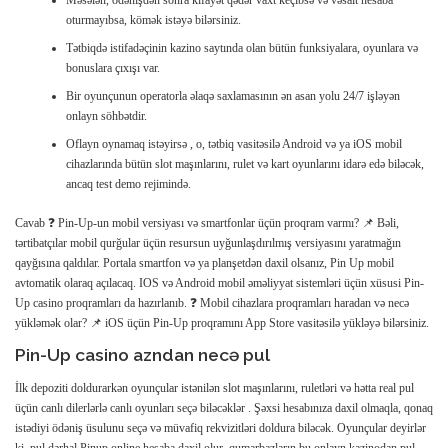
Məsələn, ödənişdən sonra kifayət qədər vaxt keçibsə və vəsait hesaba
oturmayıbsa, kömək istəyə bilərsiniz.
Tətbiqdə istifadəçinin kazino saytında olan bütün funksiyalara, oyunlara və
bonuslara çıxışı var.
Bir oyunçunun operatorla əlaqə saxlamasının ən asan yolu 24/7 işləyən
onlayn söhbətdir.
Oflayn oynamaq istəyirsə , o, tətbiq vasitəsilə Android və ya iOS mobil
cihazlarında bütün slot maşınlarını, rulet və kart oyunlarını idarə edə biləcək,
ancaq test demo rejimində.
Cavab ❓ Pin-Up-un mobil versiyası və smartfonlar üçün proqram varmı? 📌 Bəli,
tərtibatçılar mobil qurğular üçün resursun uyğunlaşdırılmış versiyasını yaratmağın
qayğısına qaldılar. Portala smartfon və ya planşetdən daxil olsanız, Pin Up mobil
avtomatik olaraq açılacaq. IOS və Android mobil əməliyyat sistemləri üçün xüsusi Pin-
Up casino proqramları da hazırlanıb. ❓ Mobil cihazlara proqramları haradan və necə
yükləmək olar? 📌 iOS üçün Pin-Up proqramını App Store vasitəsilə yükləyə bilərsiniz.
Pin-Up casino azndan necə pul
İlk depoziti doldurarkən oyunçular istənilən slot maşınlarını, ruletləri və hətta real pul
üçün canlı dilerlərlə canlı oyunları seçə biləcəklər . Şəxsi hesabınıza daxil olmaqla, qonaq
istədiyi ödəniş üsulunu seçə və müvafiq rekvizitləri doldura biləcək. Oyunçular deyirlər
ki, pul dərhal Pinup online hesaba daxil olur, qumarbazların bu onlayn kazinodan pul