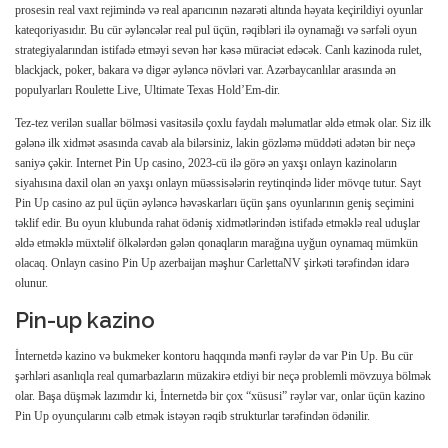
prosesin real vaxt rejimində və real aparıcının nəzarəti altında həyata keçirildiyi oyunlar
kateqoriyasıdır. Bu cür əyləncələr real pul üçün, rəqibləri ilə oynamağı və sərfəli oyun
strategiyalarından istifadə etməyi sevən hər kəsə müraciət edəcək. Canlı kazinoda rulet,
blackjack, poker, bakara və digər əyləncə növləri var. Azərbaycanlılar arasında ən
populyarları Roulette Live, Ultimate Texas Hold’Em-dir.
Tez-tez verilən suallar bölməsi vasitəsilə çoxlu faydalı məlumatlar əldə etmək olar. Siz ilk
gələnə ilk xidmət əsasında cavab ala bilərsiniz, lakin gözləmə müddəti adətən bir neçə
saniyə çəkir. Internet Pin Up casino, 2023-cü ilə görə ən yaxşı onlayn kazinoların
siyahısına daxil olan ən yaxşı onlayn müəssisələrin reytinqində lider mövqe tutur. Sayt
Pin Up casino az pul üçün əyləncə həvəskarları üçün şans oyunlarının geniş seçimini
təklif edir. Bu oyun klubunda rahat ödəniş xidmətlərindən istifadə etməklə real uduşlar
əldə etməklə müxtəlif ölkələrdən gələn qonaqların marağına uyğun oynamaq mümkün
olacaq. Onlayn casino Pin Up azerbaijan məşhur CarlettaNV şirkəti tərəfindən idarə
olunur.
Pin-up kazino
İnternetdə kazino və bukmeker kontoru haqqında mənfi rəylər də var Pin Up. Bu cür
şərhləri asanlıqla real qumarbazların müzakirə etdiyi bir neçə problemli mövzuya bölmək
olar. Başa düşmək lazımdır ki, İnternetdə bir çox “xüsusi” rəylər var, onlar üçün kazino
Pin Up oyunçularını cəlb etmək istəyən rəqib strukturlar tərəfindən ödənilir.