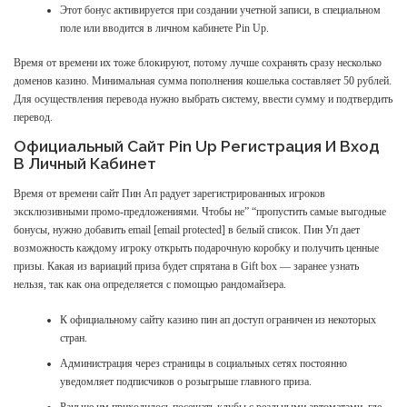
Этот бонус активируется при создании учетной записи, в специальном
поле или вводится в личном кабинете Pin Up.
Время от времени их тоже блокируют, потому лучше сохранять сразу несколько
доменов казино. Минимальная сумма пополнения кошелька составляет 50 рублей.
Для осуществления перевода нужно выбрать систему, ввести сумму и подтвердить
перевод.
Официальный Сайт Pin Up Регистрация И Вход
В Личный Кабинет
Время от времени сайт Пин Ап радует зарегистрированных игроков
эксклюзивными промо-предложениями. Чтобы не” “пропустить самые выгодные
бонусы, нужно добавить email [email protected] в белый список. Пин Уп дает
возможность каждому игроку открыть подарочную коробку и получить ценные
призы. Какая из вариаций приза будет спрятана в Gift box — заранее узнать
нельзя, так как она определяется с помощью рандомайзера.
К официальному сайту казино пин ап доступ ограничен из некоторых
стран.
Администрация через страницы в социальных сетях постоянно
уведомляет подписчиков о розыгрыше главного приза.
Раньше им приходилось посещать клубы с реальными автоматами, где