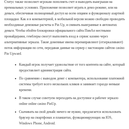
Статус также позволяет игрокам пополнять счет и выводить выигрыши на
премиальных условиях. Приложение позволяет играть в демо-режиме, или на
деньги, обеспечивая полноценный доступ ко всем опциям и функционалу азартной
площадки. Как и в компьютерной, в мобильной версии можно свободно проводить
необходимые денежные расчеты в Pin Up, и снимать выигранные в автоматах
деньги. Чтобы обойти блокировки официального сайта ПинАп местными
провайдерами, гемблеры смогут выполнять вход в сервис казино через
альтернативные зеркала. Такие доменные имена перенаправляют (отзеркаливают)
поток информации по сети, передавая данные на сервер с настоящим сайтом casino
Pin Upward.
Каждый игрок получает удовольствие от того контента на сайте, который
предоставляет администрация сайта.
По сравнению с выводом денег с компьютера, использование платежной
системы требует всего нескольких кликов и занимает гораздо меньше
времени.
В таком случае советуем переходить на доступное и рабочее зеркало
online online casino PinUp.
Скачивать на свой девайс ничего не нужно, предлагается использовать
браузер на смартфонах и планшетах, функционирующих на IOS,
Windows Phone, Android.