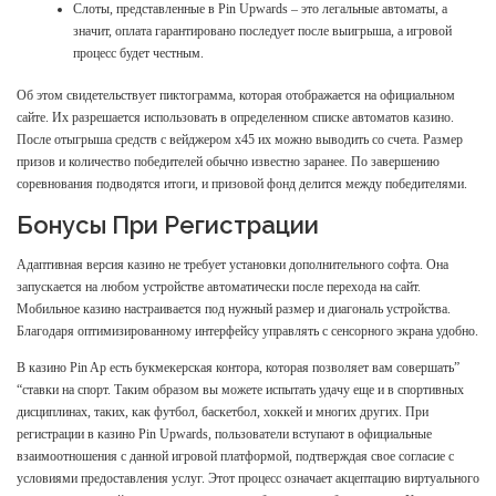
Слоты, представленные в Pin Upwards – это легальные автоматы, а
значит, оплата гарантировано последует после выигрыша, а игровой
процесс будет честным.
Об этом свидетельствует пиктограмма, которая отображается на официальном
сайте. Их разрешается использовать в определенном списке автоматов казино.
После отыгрыша средств с вейджером x45 их можно выводить со счета. Размер
призов и количество победителей обычно известно заранее. По завершению
соревнования подводятся итоги, и призовой фонд делится между победителями.
Бонусы При Регистрации
Адаптивная версия казино не требует установки дополнительного софта. Она
запускается на любом устройстве автоматически после перехода на сайт.
Мобильное казино настраивается под нужный размер и диагональ устройства.
Благодаря оптимизированному интерфейсу управлять с сенсорного экрана удобно.
В казино Pin Ap есть букмекерская контора, которая позволяет вам совершать”
“ставки на спорт. Таким образом вы можете испытать удачу еще и в спортивных
дисциплинах, таких, как футбол, баскетбол, хоккей и многих других. При
регистрации в казино Pin Upwards, пользователи вступают в официальные
взаимоотношения с данной игровой платформой, подтверждая свое согласие с
условиями предоставления услуг. Этот процесс означает акцептацию виртуального