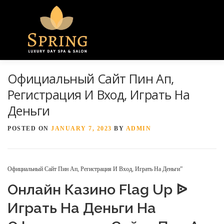
Menu
Официальный Сайт Пин Ап,
HOME
ABOUT US
GALLERY
Регистрация И Вход, Играть На
Деньги
SPA SERVICES
CONTACT US
POSTED ON
JANUARY 7, 2023
BY
ADMIN
Официальный Сайт Пин Ап, Регистрация И Вход, Играть На Деньги”
Онлайн Казино Flag Up ᐉ
Играть На Деньги На