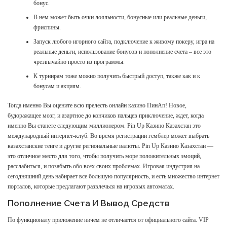
бонус.
В нем может быть очки лояльности, бонусные или реальные деньги,
фриспины.
Запуск любого игорного сайта, подключение к живому покеру, игра на
реальные деньги, использование бонусов и пополнение счета – все это
чрезвычайно просто из программы.
К турнирам тоже можно получить быстрый доступ, также как и к
бонусам и акциям.
Тогда именно Вы оцените всю прелесть онлайн казино ПинАп! Новое,
будоражащее мозг, и азартное до кончиков пальцев приключение, ждет, когда
именно Вы станете следующим миллионером. Pin Up Казино Казахстан это
международный интернет-клуб. Во время регистрации гемблер может выбрать
казахстанские тенге и другие региональные валюты. Pin Up Казино Казахстан —
это отличное место для того, чтобы получить море положительных эмоций,
расслабиться, и позабыть обо всех своих проблемах. Игровая индустрия на
сегодняшний день набирает все большую популярность, и есть множество интернет
порталов, которые предлагают развлечься на игровых автоматах.
Пополнение Счета И Вывод Средств
По функционалу приложение ничем не отличается от официального сайта. VIP