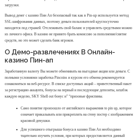
загрузки.
Вывод денег с казино Пин Ап безопасный так как в Pin-up используется метод
SSL-шифрования данных, поэтому деньги пользователей круглосуточно
находятся под стражей. Отслеживать свой баланс и управлять средствами можно
из личного офиса. В казино не принято брать комиссию за пополнение/снятие
средств, но это может сделать банк игроков.
О Демо-развлечениях В Онлайн-
казино Пин-ап
Заработанную валюту Вы можете обменивать на выгодные акции или деньги. С
полными условиями заработка Pincoins и курсом его обмена рекомендуется
ознакомиться на веб-ресурсе. В списке доступных акций – приветственный пакет
за регистрацию аккаунта, бонусы на первый и последующие депозиты, кешбэк
каждую неделю, SKY Shell out бонус и” “призовые фриспины.
Само понятие произошло от английского выражения to pin up, которое
означает прикалывать или прикреплять на стену постер с изображением
красивой девушки.
Для успешного отыгрыша бонуса в казино Пин Ап необходимо
тщательно изучить условия, при которых предоставляется данный