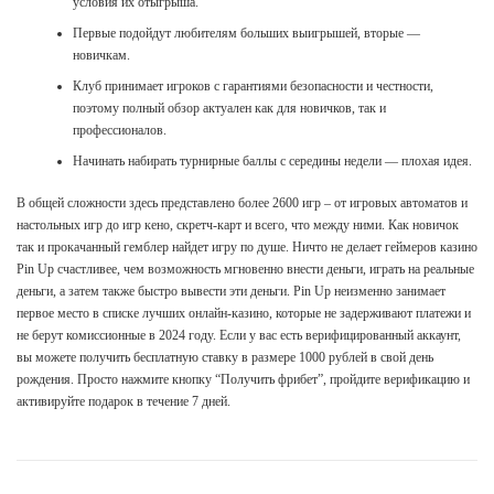
условия их отыгрыша.
Первые подойдут любителям больших выигрышей, вторые —
новичкам.
Клуб принимает игроков с гарантиями безопасности и честности,
поэтому полный обзор актуален как для новичков, так и
профессионалов.
Начинать набирать турнирные баллы с середины недели — плохая идея.
В общей сложности здесь представлено более 2600 игр – от игровых автоматов и
настольных игр до игр кено, скретч-карт и всего, что между ними. Как новичок
так и прокачанный гемблер найдет игру по душе. Ничто не делает геймеров казино
Pin Up счастливее, чем возможность мгновенно внести деньги, играть на реальные
деньги, а затем также быстро вывести эти деньги. Pin Up неизменно занимает
первое место в списке лучших онлайн-казино, которые не задерживают платежи и
не берут комиссионные в 2024 году. Если у вас есть верифицированный аккаунт,
вы можете получить бесплатную ставку в размере 1000 рублей в свой день
рождения. Просто нажмите кнопку “Получить фрибет”, пройдите верификацию и
активируйте подарок в течение 7 дней.