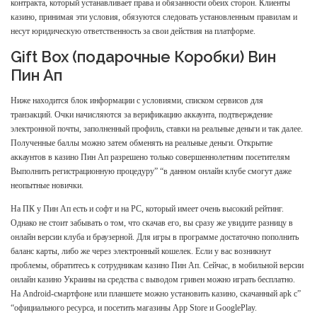
контракта, который устанавливает права и обязанности обеих сторон. Клиенты
казино, принимая эти условия, обязуются следовать установленным правилам и
несут юридическую ответственность за свои действия на платформе.
Gift Box (подарочные Коробки) Вин
Пин Ап
Ниже находится блок информации с условиями, списком сервисов для
транзакций. Очки начисляются за верификацию аккаунта, подтверждение
электронной почты, заполненный профиль, ставки на реальные деньги и так далее.
Полученные баллы можно затем обменять на реальные деньги. Открытие
аккаунтов в казино Пин Ап разрешено только совершеннолетним посетителям
Выполнить регистрационную процедуру” “в данном онлайн клубе смогут даже
неопытные новички.
На ПК у Пин Ап есть и софт и на PC, который имеет очень высокий рейтинг.
Однако не стоит забывать о том, что скачав его, вы сразу же увидите разницу в
онлайн версии клуба и браузерной. Для игры в программе достаточно пополнить
баланс карты, либо же через электронный кошелек. Если у вас возникнут
проблемы, обратитесь к сотрудникам казино Пин Ап. Сейчас, в мобильной версии
онлайн казино Украины на средства с выводом гривен можно играть бесплатно.
На Android-смартфоне или планшете можно установить казино, скачанный apk с”
“официального ресурса, и посетить магазины App Store и GooglePlay.