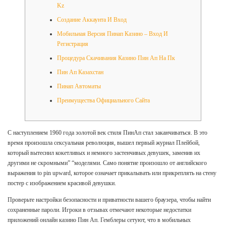
Kz
Создание Аккаунта И Вход
Мобильная Версия Пинап Казино – Вход И
Регистрация
Процедура Скачивания Казино Пин Ап На Пк
Пин Ап Казахстан
Пинап Автоматы
Преимущества Официального Сайта
С наступлением 1960 года золотой век стиля ПинАп стал заканчиваться. В это
время произошла сексуальная революция, вышел первый журнал Плейбой,
который вытеснил кокетливых и немного застенчивых девушек, заменив их
другими не скромными” “моделями. Само понятие произошло от английского
выражения to pin upward, которое означает прикалывать или прикреплять на стену
постер с изображением красивой девушки.
Проверьте настройки безопасности и приватности вашего браузера, чтобы найти
сохраненные пароли. Игроки в отзывах отмечают некоторые недостатки
приложений онлайн казино Пин Ап. Гемблеры сетуют, что в мобильных