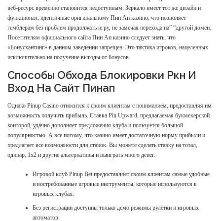
веб-ресурс временно становится недоступным. Зеркало имеет тот же дизайн и
функционал, идентичные оригинальному Пин Ап казино, что позволяет
гемблерам без проблем продолжать игру, не замечая перехода на” “другой домен.
Посетителям официального сайта Пин Ап казино следует знать, что
«Бонусхантинг» в данном заведении запрещен. Это тактика игроков, нацеленных
исключительно на получение выгоды от бонусов.
Способы Обхода Блокировки Ркн И
Вход На Сайт Пинап
Однако Pinup Casino относится к своим клиентам с пониманием, предоставляя им
возможность получить прибыль. Ставка Pin Upward, предлагаемая букмекерской
конторой, удачно дополняет предложения клуба и пользуется большой
популярностью. А все потому, что казино имеет достаточную норму прибыли и
предлагает все возможности для ставок. Вы можете сделать ставку на тотал,
одинар, 1х2 и другие альтернативы и выиграть много денег.
Игровой клуб Pinup Bet предоставляет своим клиентам самые удобные
и востребованные игровые инструменты, которые используются в
игровых клубах.
Без регистрации доступны только демо режимы рулетки и игровых
автоматов.