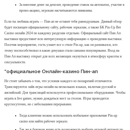
За внесение денег на депозит, проведение ставок на автоматах, участие в
промо-акциях, игрокам насчитываются пинкоины.
Если ты любишь играть — Пин ап не оставит тебя равнодушным. Данный обзор
будет посвящен официальному сайту, рабочим зеркалам, а также БК Pin-Up Bet
Casino онлайн 2024 по каждому разделам отдельно. Официальный сайт Пин Ап
выставки предоставит всю интересующую информацию о проведении выставки.
Посетив мероприятие, гость узнает все о стиле Pin-up, как он развивался, кто
этому поспособствовал и какие девушки стали самыми популярными. Вход на
Пин Ап выставку открыт для всех желающих окунуться в атмосферу красоты и
сексуальности.
“официальное Онлайн-казино Пин-ап
Не стоит забывать о том, что условия каждого из поощрений отличаются.
Транслируются лайв игры онлайн на нескольких языках, включая русский и
английский. Для трансляций используется профессиональное оборудование. Чтобы
играть в live games, нужно дождаться мест за столом. Игры проводятся
круглосуточно, но с небольшими перерывами.
Тогда клиентам можно использовать мобильное приложение Pin-up
casino или найти рабочее зеркало.
Так же в боковом меню есть возможность выбрать игровой автомат по