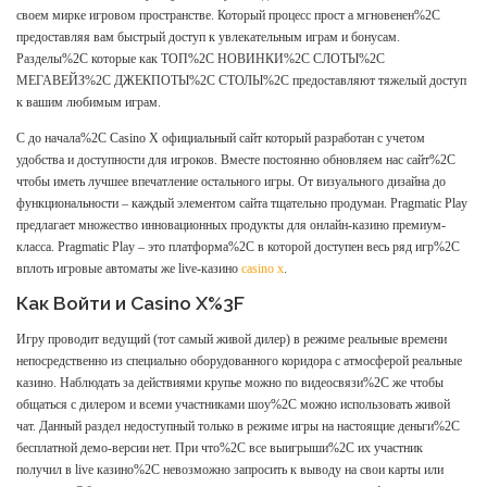
своем мирке игровом пространстве. Который процесс прост а мгновенен%2C
предоставляя вам быстрый доступ к увлекательным играм и бонусам.
Разделы%2C которые как ТОП%2C НОВИНКИ%2C СЛОТЫ%2C
МЕГАВЕЙЗ%2C ДЖЕКПОТЫ%2C СТОЛЫ%2C предоставляют тяжелый доступ
к вашим любимым играм.
С до начала%2C Casino X официальный сайт который разработан с учетом
удобства и доступности для игроков. Вместе постоянно обновляем нас сайт%2C
чтобы иметь лучшее впечатление остального игры. От визуального дизайна до
функциональности – каждый элементом сайта тщательно продуман. Pragmatic Play
предлагает множество инновационных продукты для онлайн-казино премиум-
класса. Pragmatic Play – это платформа%2C в которой доступен весь ряд игр%2C
вплоть игровые автоматы же live-казино
casino x
.
Как Войти и Casino X%3F
Игру проводит ведущий (тот самый живой дилер) в режиме реальные времени
непосредственно из специально оборудованного коридора с атмосферой реальные
казино. Наблюдать за действиями крупье можно по видеосвязи%2C же чтобы
общаться с дилером и всеми участниками шоу%2C можно использовать живой
чат. Данный раздел недоступный только в режиме игры на настоящие деньги%2C
бесплатной демо-версии нет. При что%2C все выигрыши%2C их участник
получил в live казино%2C невозможно запросить к выводу на свои карты или