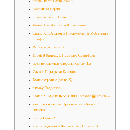
возможности Casino-x%3A
Мобильная Версия
Ставки и Спорт В Casino X
Казино Икс Автоматы И Live-казино
Casino X%3A Скачать Приложение На Мобильный
Телефон
Регистрация Casino X
Играй В Казинох С Помощью Смартфона
противоположные Стороны Казино Икс
Служба Поддержки Клиентов
Казино середине (casino X)
службу Поддержки
Casino X Официальный Сайт И Зеркало 🎰 Казино Х
твое Эксклюзивное Приключение а Казино Х
начнется!
Обзор Casino X
всегда Задаваемые Вопросы (faq) О Casino X