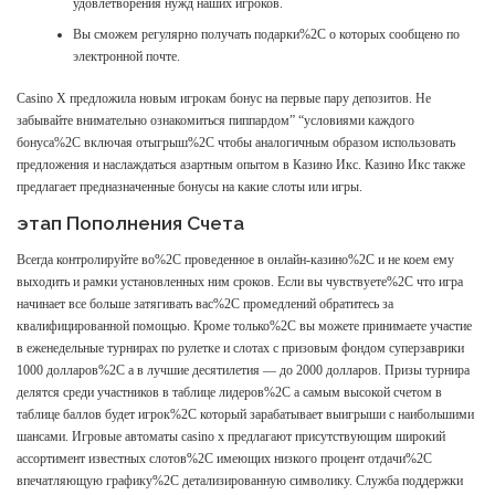
удовлетворения нужд наших игроков.
Вы сможем регулярно получать подарки%2C о которых сообщено по
электронной почте.
Casino X предложила новым игрокам бонус на первые пару депозитов. Не
забывайте внимательно ознакомиться пиппардом” “условиями каждого
бонуса%2C включая отыгрыш%2C чтобы аналогичным образом использовать
предложения и наслаждаться азартным опытом в Казино Икс. Казино Икс также
предлагает предназначенные бонусы на какие слоты или игры.
этап Пополнения Счета
Всегда контролируйте во%2C проведенное в онлайн-казино%2C и не коем ему
выходить и рамки установленных ним сроков. Если вы чувствуете%2C что игра
начинает все больше затягивать вас%2C промедлений обратитесь за
квалифицированной помощью. Кроме только%2C вы можете принимаете участие
в еженедельные турнирах по рулетке и слотах с призовым фондом суперзаврики
1000 долларов%2C а в лучшие десятилетия — до 2000 долларов. Призы турнира
делятся среди участников в таблице лидеров%2C а самым высокой счетом в
таблице баллов будет игрок%2C который зарабатывает выигрыши с наибольшими
шансами. Игровые автоматы casino x предлагают присутствующим широкий
ассортимент известных слотов%2C имеющих низкого процент отдачи%2C
впечатляющую графику%2C детализированную символику. Служба поддержки