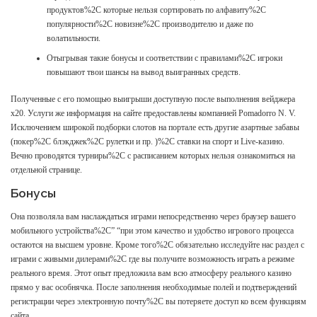
продуктов%2C которые нельзя сортировать по алфавиту%2C
популярности%2C новизне%2C производителю и даже по
волатильности.
Отыгрывая такие бонусы и соответствии с правилами%2C игроки
повышают твои шансы на вывод выигранных средств.
Полученные с его помощью выигрыши доступную после выполнения вейджера
х20. Услуги же информация на сайте предоставлены компанией Pomadorro N. V.
Исключением широкой подборки слотов на портале есть другие азартные забавы
(покер%2C блэкджек%2C рулетки и пр. )%2C ставки на спорт и Live-казино.
Вечно проводятся турниры%2C с расписанием которых нельзя ознакомиться на
отдельной странице.
Бонусы
Она позволяла вам наслаждаться играми непосредственно через браузер вашего
мобильного устройства%2C” “при этом качество и удобство игрового процесса
остаются на высшем уровне. Кроме того%2C обязательно исследуйте нас раздел с
играми с живыми дилерами%2C где вы получите возможность играть а режиме
реального время. Этот опыт предложила вам всю атмосферу реального казино
прямо у вас особнячка. После заполнения необходимые полей и подтверждений
регистрации через электронную почту%2C вы потеряете доступ ко всем функциям
сайта.