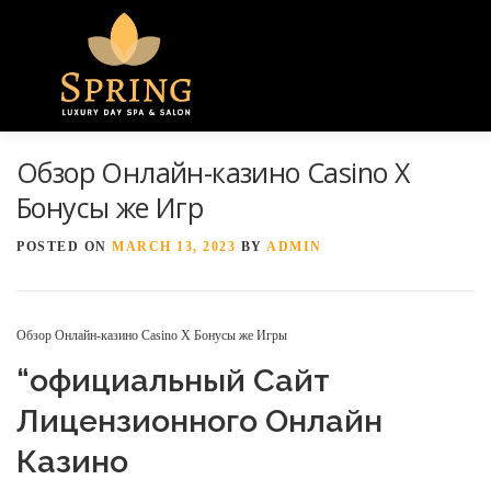
Menu
Обзор Онлайн-казино Casino X
HOME
ABOUT US
GALLERY
Бонусы же Игр
POSTED ON
MARCH 13, 2023
BY
ADMIN
SPA SERVICES
CONTACT US
Обзор Онлайн-казино Casino X Бонусы же Игры
“официальный Сайт
Лицензионного Онлайн
Казино