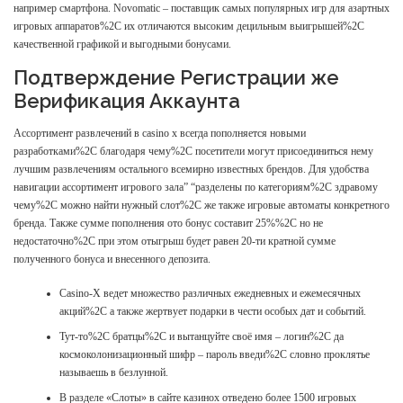
например смартфона. Novomatic – поставщик самых популярных игр для азартных
игровых аппаратов%2C их отличаются высоким децильным выигрышей%2C
качественной графикой и выгодными бонусами.
Подтверждение Регистрации же
Верификация Аккаунта
Ассортимент развлечений в casino x всегда пополняется новыми
разработками%2C благодаря чему%2C посетители могут присоединиться нему
лучшим развлечениям остального всемирно известных брендов. Для удобства
навигации ассортимент игрового зала” “разделены по категориям%2C здравому
чему%2C можно найти нужный слот%2C же также игровые автоматы конкретного
бренда. Также сумме пополнения ото бонус составит 25%%2C но не
недостаточно%2C при этом отыгрыш будет равен 20-ти кратной сумме
полученного бонуса и внесенного депозита.
Casino-Х ведет множество различных ежедневных и ежемесячных
акций%2C а также жертвует подарки в чести особых дат и событий.
Тут-то%2C братцы%2C и вытанцуйте своё имя – логин%2C да
космоколонизационный шифр – пароль введи%2C словно проклятье
называешь в безлунной.
В разделе «Слоты» в сайте казинох отведено более 1500 игровых