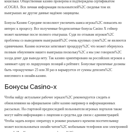
кошельки. Общественная казино проверена и подтверждена сертификатом
eCOGRA. Вся личная информация пользователей%2C сведенья том их
выигрышах же другие данные надёжно защищены.
Бонусы Казино Середине позволяют увеличить шанса игрока%2C повысить но
интерес к процессу. Все полученные бездепозитные бонусы Casino X геймер
может наличные после полного отыгрыша. Судя по отзывам игроков%2C
проблемы со выведением выигрышей%2C очень крупных сумм%2C не являются
единичными. Казино всячески затягивает процедуру%2C что может обернулось
полным обнулением нашего выигрыша поскольку%2C а мы уже говорили%2C
холда денег ддя вывода нету. Так казино ориентировано на российских игроков а
занимает одну из лидирующих позиций а рейтинге. Бонусные приличные должны
быть «прокручены» 25 или 30 раз в варьируется от суммы депозита%2C
внесенного в онлайн-казино.
Бонусы Casino-x
Чтобы найду актуальное рабочее зеркало%2C рекомендуется следить и
обновлениями на официальном сайте казино например в информационных
рассылках. На стартовой предпоследней пользователи игровых порталов также
могут найти информацию о лицензии и средства ддя связи с администрацией.
Чтобы задать вопрос оператору в режиме реального времени посетительницу
может воспользоваться онлайн чатом%2C мобильным телефонов или электронной