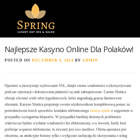
Menu
Najlepsze Kasyno Online Dla Polaków!
HOME
ABOUT US
GALLERY
POSTED ON
DECEMBER 4, 2024
BY
ADMIN
SPA SERVICES
CONTACT US
Operator wykorzystuje szyfrowanie SSL, dzięki czemu wiadomości wykorzystywane
podczas rejestracji i dokonywania płatności są stale zabezpieczone. Casino Slottica
oferuje również wiele ofert tygodniowych, które nagradzają gracza darmowymi
obrotami. Kasyno Slottica proponuje swoim użytkownikom kompleksową pomoc za
pośrednictwem trzech sposobów kontaktu telefonicznego
slottica opinie
z supportem w
przypadku wystąpienia kłopotów. W przypadku bardziej złożonych problemów
właściwsze będzie wysłanie wiadomości list elektroniczny, a w kwestii, kiedy ktoś
preferuje wsparcie telefoniczne, to również jest owe możliwe. Oferta operatora jest
obszerna, an atrakcyjne bonusy tylko i wyłącznie zachęcają do skorzystania z usług