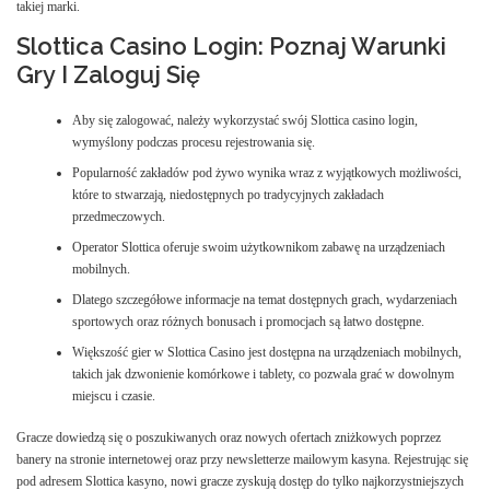
takiej marki.
Slоttіса Саsіnо Lоgіn: Роznаj Wаrunkі
Grу І Zаlоguj Sіę
Aby się zalogować, należy wykorzystać swój Slottica casino login,
wymyślony podczas procesu rejestrowania się.
Popularność zakładów pod żywo wynika wraz z wyjątkowych możliwości,
które to stwarzają, niedostępnych po tradycyjnych zakładach
przedmeczowych.
Operator Slottica oferuje swoim użytkownikom zabawę na urządzeniach
mobilnych.
Dlatego szczegółowe informacje na temat dostępnych grach, wydarzeniach
sportowych oraz różnych bonusach i promocjach są łatwo dostępne.
Większość gier w Slottica Casino jest dostępna na urządzeniach mobilnych,
takich jak dzwonienie komórkowe i tablety, co pozwala grać w dowolnym
miejscu i czasie.
Gracze dowiedzą się o poszukiwanych oraz nowych ofertach zniżkowych poprzez
banery na stronie internetowej oraz przy newsletterze mailowym kasyna. Rejestrując się
pod adresem Slottica kasyno, nowi gracze zyskują dostęp do tylko najkorzystniejszych