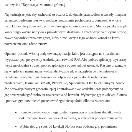
na przycisk “Rejestracja” w stronie głównej.
Najważniejsze jest, aby zachować ostrożność, dokładnie przestudiować zasady i mądrze
zarządzać budżetem rozrywki podczas korzystania pochodzące z bonusów. A w celu
tych, którzy chcą doświadczyć prawdziwego demona rywalizacji, Slottica przekazuje jak
kości bingo kasyna na żywo z prawdziwymi dealerami. Przechodząc na oficjalną stronę,
nawet najbardziej zapalony gracz, który stracił oczy z tego wyboru konsol na każdy
poczucie piękna i różne tematy.
Operator posiada własną dedykowaną aplikację, która jest dostępna na smartfonach
wyposażonych po systemy Android jak i również iOS. Aby pobrać aplikację, wystarczy
wejść na oficjalną stronę i pobrać aplikację z odpowiedniej zakładki. Kasyno prezentuje
się w aplikacji niemal może wolisz identycznie jak w przeglądarce internetowej w
urządzeniu stacjonarnym. Kasyno współpracuje z przeszło 60 najlepszymi
producentami, takimi jak BetSoft, Play’N Go, Spinomenal, One touch i innymi. Środki
ów pozwalają naszym graczom lepiej kontrolować swe wydatki i czas poświęcany na
grę oraz zapobiegać rozkwitu uzależnienia od hazardu. Wybierając grę z kolekcji Slottica
i podczas gry, powinieneś postępować zgodnie spośród kilkoma zaleceniami.
Ponadto użytkownicy mogą zostać poproszeni o przesłanie dodatkowych
dokumentów, takich jak weksel za media, w całej celu potwierdzenia adresu.
Wybierając grę spośród kolekcji Slottica oraz podczas gry, powinieneś