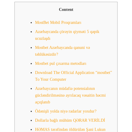
Content
MostBet Mobil Proqramları
Azərbaycanda çörəyin qiyməti 5 qəpik
ucuzlaşdı
Mostbet Azərbaycanda qanuni və
təhlükəsizdir?
Mostbet pul çıxarma metodları
Download The Official Application “mostbet”
To Your Computer
Azərbaycanın müdafiə potensialının
gücləndirilməsinə ayrılacaq vəsaitin həcmi
açıqlanıb
Ödənişli yolda niyə radarlar yoxdur?
Dollarla bağlı mühüm QƏRAR VERİLDİ
HƏMAS tərəfindən öldürülən Şani Lukun