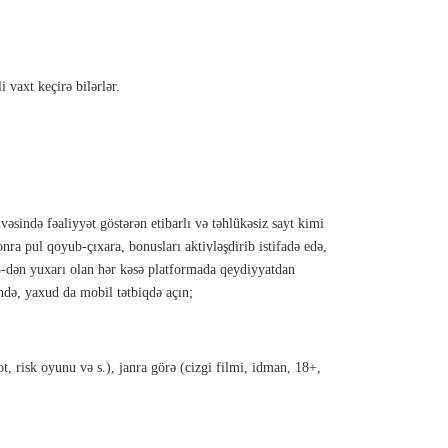
 vaxt keçirə bilərlər.
sində fəaliyyət göstərən etibarlı və təhlükəsiz sayt kimi
a pul qoyub-çıxara, bonusları aktivləşdirib istifadə edə,
18-dən yuxarı olan hər kəsə platformada qeydiyyatdan
ndə, yaxud da mobil tətbiqdə açın;
t, risk oyunu və s.), janra görə (cizgi filmi, idman, 18+,