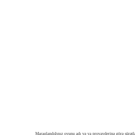
Maraqlandığınız oyunu adı və ya provayderinə görə sürətlə 