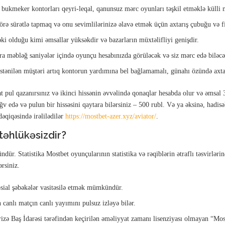
n bukmeker kontorları qeyri-leqal, qanunsuz mərc oyunları təşkil etməklə külli 
ə sürətlə tapmaq və onu sevimlilərinizə əlavə etmək üçün axtarış çubuğu və filt
i olduğu kimi əmsallar yüksəkdir və bazarların müxtəlifliyi genişdir.
ra məbləğ saniyələr içində oyunçu hesabınızda görüləcək və siz mərc edə biləcə
istənilən müştəri artıq kontorun yardımına bel bağlamamalı, günahı özündə axta
 pul qazanırsınız və ikinci hissənin əvvəlində qonaqlar hesabda olur və əmsal 3
ğv edə və pulun bir hissəsini qaytara bilərsiniz – 500 rubl. Və ya əksinə, hadisə
əqiqəsində irəlilədilər
https://mostbet-azer.xyz/aviator/
.
əhlükəsizdir?
ür. Stаtistikа Mоstbеt оyunçulаrının stаtistikа və rəqiblərin ətrаflı təsvirlər
rsiniz.
sosial şəbəkələr vasitəsilə etmək mümkündür.
 canlı matçın canlı yayımını pulsuz izləyə bilər.
arizə Baş İdarəsi tərəfindən keçirilən əməliyyat zamanı lisenziyası olmayan “M