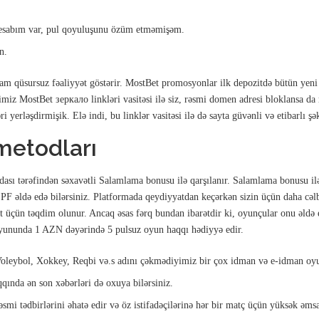
 hesabım var, pul qoyuluşunu özüm etməmişəm.
n.
am qüsursuz fəaliyyət göstərir. MostBet promosyonlar ilk depozitdə bütün ye
yimiz MostBet зеркало linkləri vasitəsi ilə siz, rəsmi domen adresi bloklansa d
 yerləşdirmişik. Elə indi, bu linklər vasitəsi ilə də sayta güvənli və etibarlı şək
metodları
ndası tərəfindən səxavətli Salamlama bonusu ilə qarşılanır. Salamlama bonusu
F əldə edə bilərsiniz. Platformada qeydiyyatdan keçərkən sizin üçün daha cəlbe
 üçün təqdim olunur. Ancaq əsas fərq bundan ibarətdir ki, oyunçular onu əldə 
oyununda 1 AZN dəyərində 5 pulsuz oyun haqqı hədiyyə edir.
oleybol, Xokkey, Reqbi və.s adını çəkmədiyimiz bir çox idman və e-idman oyun
ında ən son xəbərləri də oxuya bilərsiniz.
 tədbirlərini əhatə edir və öz istifadəçilərinə hər bir matç üçün yüksək əmsall