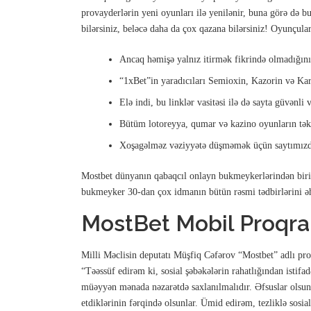
provayderlərin yeni oyunları ilə yenilənir, buna görə də b
bilərsiniz, beləcə daha da çox qazana bilərsiniz! Oyunçul
Ancaq həmişə yalnız itirmək fikrində olmadığını
“1xBet”in yaradıcıları Semioxin, Kazorin və Kar
Elə indi, bu linklər vasitəsi ilə də sayta güvənli v
Bütüm lotoreyya, qumar və kazino oyunla
Xoşagəlməz vəziyyətə düşməmək üçün saytımızdan 
Mostbet dünyanın qabaqcıl onlayn bukmeykerlərindən biridi
bukmeyker 30-dan çox idmanın bütün rəsmi tədbirlərini əhat
MostBet Mobil Proqra
Milli Məclisin deputatı Müşfiq Cəfərov “Mostbet” adlı pro
“Təəssüf edirəm ki, sosial şəbəkələrin rahatlığından istif
müəyyən mənada nəzarətdə saxlanılmalıdır. Əfsuslar olsun k
etdiklərinin fərqində olsunlar. Ümid edirəm, tezliklə sosi