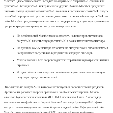
Мостбет. Здесь сами сможете насладиться азартными” “играми%2C такими как
рулетка%2C блэкджек%2C покер и многие другие. Казино Мостбет предлагает
широкий выбор игровых автоматов%2C включая классические слоты%2C видео-
слоты%2C а регрессной прогрессивные джекпоты. Если вы забыли пароль%2C на
сайте Мостбет предусмотрена возможность поддержания доступа через указанную
при регистрации электронную почту или номер телефона.
Из особенностей Mostbet можно отметить наличие приветственного
бонуса%2C качественную роспись%2C а также наличии тотализатора.
Не лучшим самым контора относится ко спекулянтам и вилочникам%2C
но принимает посредников в разрешении спорную эпизодов.
Многие матчи и Live сопровождаются” “прямыми видеотрансляциями и
стримами.
И годы работы твоя азартная онлайн платформа завоевала отличную
репутацию среди пользователей.
Это заметно по сайту%2C на котором нет бонусов и дополнительных разделов.
Организация работает вопреки правилам и но обманывает игроков. Много
клиентов букмекерской компании МОСТБЕТ превысило 1 млн. Амбассадор
компании — экс-футболист сборной России Александр Булыжную%2C фото
которого неанализируемая на главной предпоследней сайта. Официальный сайт
Мостбет вход являлась платформой%2C где каждый желающий может