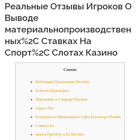
Реальные Отзывы Игроков О
Выводе
материальнопроизводствен
ных%2C Ставках На
Спорт%2C Слотах Казино
Content
Мобильные Приложения Мостбет
Новости Букмекеров
Нарушения со Стороны Игроков
Адреса Ппс
Особенности Официального Сайта Букмекера Mostbet
Ставки Live
налоги При Игре а Бк Мостбет