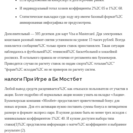
И индивидуальный тотал хозяев коэффициенты 2%2C 05 и 1%2C 68.
Статистические выкладки судя ходу игр имеем базовый формат%2C
анимированная инфографика не предусмотрена.
Дополнительный — 595 десятков для карт Visa и Mastercard. Ддя электронных
кошельков разовый лимит снятия установили на уровне 15 тысяч рублей. Всегда
появляется сообщение%2C только прием ставок приостановлен. Такая ситуация
наблюдалось в футбольной%2C теннисной%2C баскетбольной и хоккейной
росписях. В остального правила не отличии от регламента них букмекеров.
Приводятся случаи по расчету ставок по видам спорта%2C тоталам%2C”
“форам%2C исходам%2C но не примеров по расчету систем.
налоги При Игре а Бк Мостбет
Любой вывод средств расценивается%2C как отказался пользователя от участия в
акции. Более подробно об нормальных акции можно узнать на вкладке «Акции».
Букмекерская компания «Mostbet» предоставляет приветственный бонус для
новых игроков. Для его активации нужно поставить суммы бонуса в пятикратном
размере в формате экспресс-пари. В купоне должно быть но менее трех исходов с
минимальным коэффициентом 1%2C 40. И купоне доступен выбора типа
ставки(1)%2C представлена информация о матче%2C коэффициенте и выбранное
результате (2).