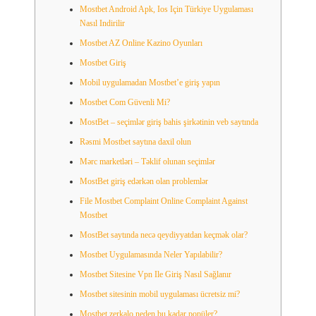
Mostbet Android Apk, Ios Için Türkiye Uygulaması
Nasıl Indirilir
Mostbet AZ Online Kazino Oyunları
Mostbet Giriş
Mobil uygulamadan Mostbet’e giriş yapın
Mostbet Com Güvenli Mi?
MostBet – seçimlər giriş bahis şirkətinin veb saytında
Rəsmi Mostbet saytına daxil olun
Mərc marketləri – Təklif olunan seçimlər
MostBet giriş edərkən olan problemlər
File Mostbet Complaint Online Complaint Against
Mostbet
MostBet saytında necə qeydiyyatdan keçmək olar?
Mostbet Uygulamasında Neler Yapılabilir?
Mostbet Sitesine Vpn Ile Giriş Nasıl Sağlanır
Mostbet sitesinin mobil uygulaması ücretsiz mi?
Mostbet zerkalo neden bu kadar popüler?