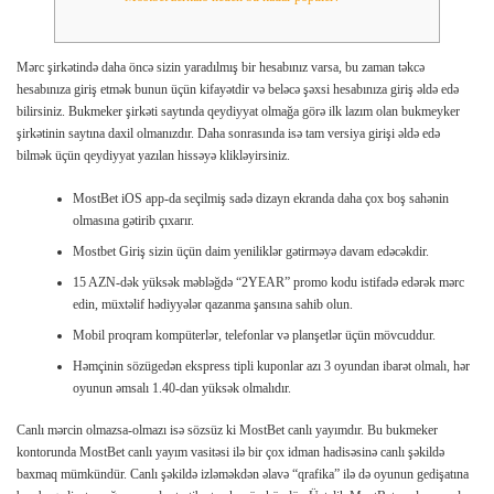
Mərc şirkətində daha öncə sizin yaradılmış bir hesabınız varsa, bu zaman təkcə
hesabınıza giriş etmək bunun üçün kifayətdir və beləcə şəxsi hesabınıza giriş əldə edə
bilirsiniz. Bukmeker şirkəti saytında qeydiyyat olmağa görə ilk lazım olan bukmeyker
şirkətinin saytına daxil olmanızdır. Daha sonrasında isə tam versiya girişi əldə edə
bilmək üçün qeydiyyat yazılan hissəyə klikləyirsiniz.
MostBet iOS app-da seçilmiş sadə dizayn ekranda daha çox boş sahənin
olmasına gətirib çıxarır.
Mostbet Giriş sizin üçün daim yeniliklər gətirməyə davam edəcəkdir.
15 AZN-dək yüksək məbləğdə “2YEAR” promo kodu istifadə edərək mərc
edin, müxtəlif hədiyyələr qazanma şansına sahib olun.
Mobil proqram kompüterlər, telefonlar və planşetlər üçün mövcuddur.
Həmçinin sözügedən ekspress tipli kuponlar azı 3 oyundan ibarət olmalı, hər
oyunun əmsalı 1.40-dan yüksək olmalıdır.
Canlı mərcin olmazsa-olmazı isə sözsüz ki MostBet canlı yayımdır. Bu bukmeker
kontorunda MostBet canlı yayım vasitəsi ilə bir çox idman hadisəsinə canlı şəkildə
baxmaq mümkündür. Canlı şəkildə izləməkdən əlavə “qrafika” ilə də oyunun gedişatına