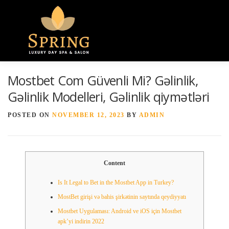
Menu
Mostbet Com Güvenli Mi? Gəlinlik,
HOME
ABOUT US
GALLERY
Gəlinlik Modelleri, Gəlinlik qiymətləri
POSTED ON
NOVEMBER 12, 2023
BY
ADMIN
SPA SERVICES
CONTACT US
Content
Is It Legal to Bet in the Mostbet App in Turkey?
MostBet girişi və bahis şirkətinin saytında qeydiyyatı
Mostbet Uygulaması: Android ve iOS için Mostbet
apk’yi indirin 2022