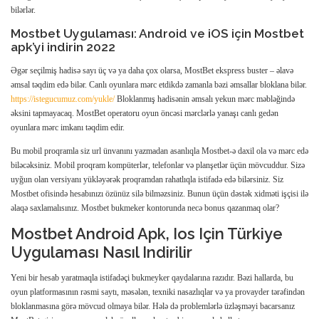
bilərlər.
Mostbet Uygulaması: Android ve iOS için Mostbet
apk’yi indirin 2022
Əgər seçilmiş hadisə sayı üç və ya daha çox olarsa, MostBet ekspress buster – əlavə
əmsal təqdim edə bilər. Canlı oyunlara mərc etdikdə zamanla bəzi əmsallar bloklana bilər.
https://istegucumuz.com/yukle/
Bloklanmış hadisənin əmsalı yekun mərc məbləğində
əksini tapmayacaq. MostBet operatoru oyun öncəsi mərclərlə yanaşı canlı gedən
oyunlara mərc imkanı təqdim edir.
Bu mobil proqramla siz url ünvanını yazmadan asanlıqla Mostbet-ə daxil ola və mərc edə
biləcəksiniz. Mobil proqram kompüterlər, telefonlar və planşetlər üçün mövcuddur. Sizə
uyğun olan versiyanı yükləyərək proqramdan rahatlıqla istifadə edə bilərsiniz. Siz
Mostbet ofisində hesabınızı özünüz silə bilməzsiniz. Bunun üçün dəstək xidməti işçisi ilə
əlaqə saxlamalısınız. Mostbet bukmeker kontorunda necə bonus qazanmaq olar?
Mostbet Android Apk, Ios Için Türkiye
Uygulaması Nasıl Indirilir
Yeni bir hesab yaratmaqla istifadəçi bukmeyker qaydalarına razıdır. Bəzi hallarda, bu
oyun platformasının rəsmi saytı, məsələn, texniki nasazlıqlar və ya provayder tərəfindən
bloklanmasına görə mövcud olmaya bilər. Hələ də problemlərlə üzləşməyi bacarsanız