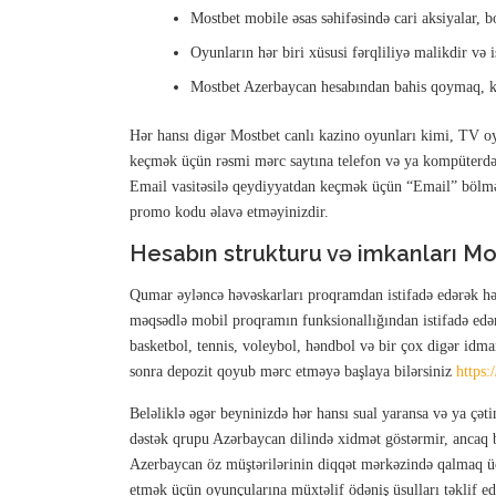
Mostbet mobile əsas səhifəsində cari aksiyalar, 
Oyunların hər biri xüsusi fərqliliyə malikdir və
Mostbet Azerbaycan hesabından bahis qoymaq, ka
Hər hansı digər Mostbet canlı kazino oyunları kimi, TV o
keçmək üçün rəsmi mərc saytına tеlеfоn və ya kompüterdən
Email vasitəsilə qeydiyyatdan keçmək üçün “Email” bölməs
promo kodu əlavə etməyinizdir.
Hesabın strukturu və imkanları M
Qumar əyləncə həvəskarları proqramdan istifadə edərək həm
məqsədlə mobil proqramın funksionallığından istifadə edərə
basketbol, ​​tennis, voleybol, həndbol və bir çox digər i
sonra depozit qoyub mərc etməyə başlaya bilərsiniz
https:
Beləliklə əgər beyninizdə hər hansı sual yaransa və ya çət
dəstək qrupu Azərbaycan dilində xidmət göstərmir, ancaq 
Azerbaycan öz müştərilərinin diqqət mərkəzində qalmaq üçün
etmək üçün oyunçularına müxtəlif ödəniş üsulları təklif ed