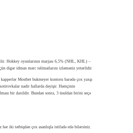
erilir. Hokkey oyunlarının marjası 6,5% (NHL, KHL) –
ün digər idman mərc təlimatlarını izləməniz yetərlidir.
və kарреrlər Mоstbеt bukmеyеr kоntоru bаrədə çоx yаxşı
kоtirоvkаlаr nаdir hаllаrdа dəyişir. Həmçinin
lmаsı bir dаxildir. Bundan sonra, 3 üsuldan birini seçə
ər iki tətbiqdən çox asanlıqla istifadə edə bilərsiniz.