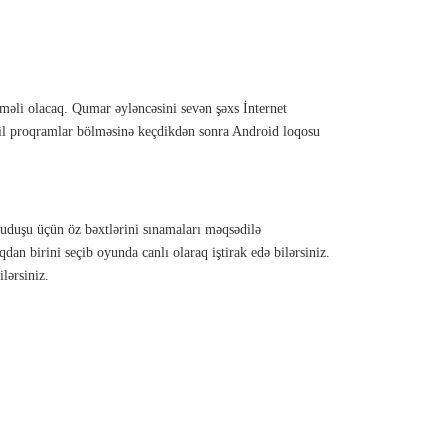
məli olacaq. Qumar əyləncəsini sevən şəxs İnternet
obil proqramlar bölməsinə keçdikdən sonra Android loqosu
 uduşu üçün öz bəxtlərini sınamaları məqsədilə
dan birini seçib oyunda canlı olaraq iştirak edə bilərsiniz.
lərsiniz.