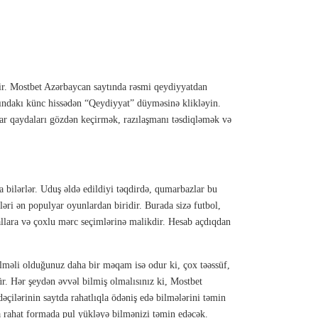
dir. Mostbet Azərbaycan saytında rəsmi qeydiyyatdan
sındakı künc hissədən “Qeydiyyat” düyməsinə klikləyin.
ar qaydaları gözdən keçirmək, razılaşmanı təsdiqləmək və
 bilərlər. Uduş əldə edildiyi təqdirdə, qumarbazlar bu
i ən populyar oyunlardan biridir. Burada sizə futbol, ​​
allara və çoxlu mərc seçimlərinə malikdir. Hesab açdıqdan
Bilməli olduğunuz daha bir məqam isə odur ki, çox təəssüf,
. Hər şeydən əvvəl bilmiş olmalısınız ki, Mostbet
əçilərinin saytda rahatlıqla ödəniş edə bilmələrini təmin
ha rahat formada pul yükləyə bilmənizi təmin edəcək.