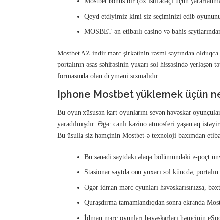
Mostbet bonus bir çox istifadəçi üçün yararlanmaq
Qeyd etdiyimiz kimi siz seçiminizi edib oyununuz
MOSBET ən etibarlı casino və bahis saytlarından 
Mostbet AZ indir mərc şirkətinin rəsmi saytından olduqca 
portalının əsas səhifəsinin yuxarı sol hissəsində yerləşə
formasında olan düyməni sıxmalıdır.
Iphone Mostbet yüklemek üçün n
Bu oyun xüsusən kart oyunlarını sevən həvəskar oyunçuları
yaradılmışdır. Əgər canlı kazino atmosferi yaşamaq istəyirs
Bu üsulla siz həmçinin Mostbet-ə texnoloji baxımdan etiba
Bu sənədi saytdakı əlaqə bölümündəki e-poçt ün
Stasionar saytda onu yuxarı sol küncdə, portalın
Əgər idman mərc oyunları həvəskarısınızsa, bəxti
Quraşdırma tamamlandıqdan sonra ekranda Mostb
İdman mərc oyunları həvəskarları həmçinin eSpor