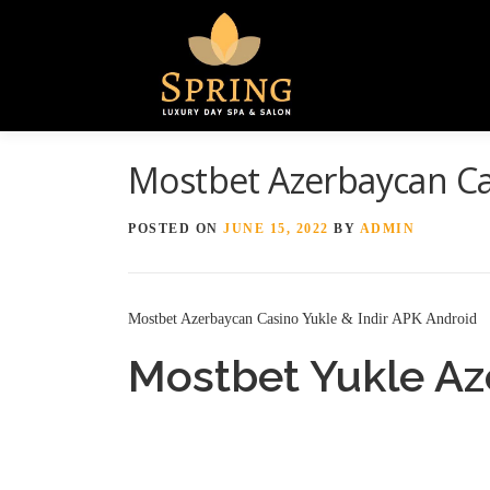
Mostbet Azerbaycan Ca
POSTED ON
JUNE 15, 2022
BY
ADMIN
Mostbet Azerbaycan Casino Yukle & Indir APK Android
Mostbet Yukle Az