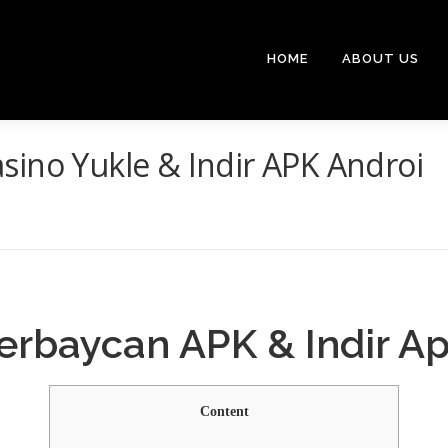
HOME
ABOUT US
sino Yukle & Indir APK Androi
erbaycan APK & Indir A
Content