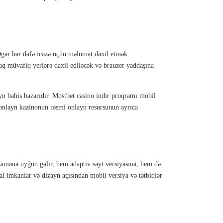
Əgər hər dəfə icazə üçün məlumat daxil etmək
raq müvafiq yerlərə daxil ediləcək və brauzer yaddaşına
ayn bahis bazarıdır. Mostbet casino indir proqramı mobil
 onlayn kazinonun rəsmi onlayn resursunun ayrıca
zamana uyğun gəlir, hem adaptiv sayt versiyasına, hem də
al imkanlar və dizayn açısından mobil versiya və tətbiqlər