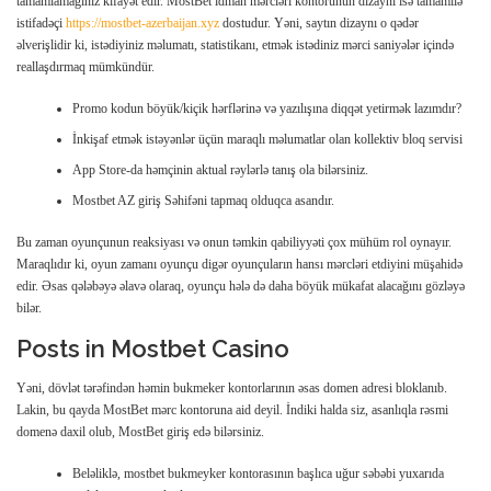
tamamlamağınız kifayət edir. MostBet idman mərcləri kontorunun dizaynı isə tamamilə
istifadəçi
https://mostbet-azerbaijan.xyz
dostudur. Yəni, saytın dizaynı o qədər
əlverişlidir ki, istədiyiniz məlumatı, statistikanı, etmək istədiniz mərci saniyələr içində
reallaşdırmaq mümkündür.
Promo kodun böyük/kiçik hərflərinə və yazılışına diqqət yetirmək lazımdır?
İnkişaf etmək istəyənlər üçün maraqlı məlumatlar olan kollektiv bloq servisi
App Store-da həmçinin aktual rəylərlə tanış ola bilərsiniz.
Mostbet AZ giriş Səhifəni tapmaq olduqca asandır.
Bu zaman oyunçunun reaksiyası və onun təmkin qabiliyyəti çox mühüm rol oynayır.
Maraqlıdır ki, oyun zamanı oyunçu digər oyunçuların hansı mərcləri etdiyini müşahidə
edir. Əsas qələbəyə əlavə olaraq, oyunçu hələ də daha böyük mükafat alacağını gözləyə
bilər.
Posts in Mostbet Casino
Yəni, dövlət tərəfindən həmin bukmeker kontorlarının əsas domen adresi bloklanıb.
Lakin, bu qayda MostBet mərc kontoruna aid deyil. İndiki halda siz, asanlıqla rəsmi
domenə daxil olub, MostBet giriş edə bilərsiniz.
Beləliklə, mostbet bukmeyker kontorasının başlıca uğur səbəbi yuxarıda