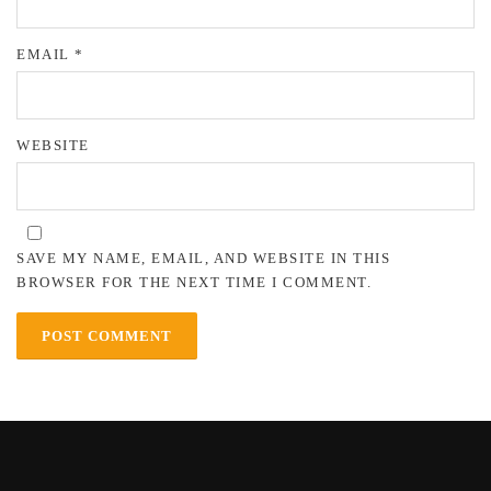
EMAIL
*
WEBSITE
SAVE MY NAME, EMAIL, AND WEBSITE IN THIS
BROWSER FOR THE NEXT TIME I COMMENT.