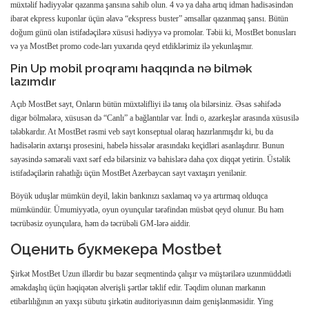
müxtəlif hədiyyələr qazanma şansına sahib olun. 4 və ya daha artıq idman hadisəsindən
ibarət ekpress kuponlar üçün əlavə “ekspress buster” əmsallar qazanmaq şansı. Bütün
doğum günü olan istifadəçilərə xüsusi hədiyyə və promolar. Təbii ki, MostBet bonusları
və ya MostBet promo code-ları yuxarıda qeyd etdiklərimiz ilə yekunlaşmır.
Pin Up mobil proqramı haqqında nə bilmək
lazımdır
Açıb MostBet sayt, Onların bütün müxtəlifliyi ilə tanış ola bilərsiniz. Əsas səhifədə
digər bölmələrə, xüsusən də “Canlı” a bağlantılar var. İndi o, azarkeşlər arasında xüsusilə
tələbkardır. At MostBet rəsmi veb sayt konseptual olaraq hazırlanmışdır ki, bu da
hadisələrin axtarışı prosesini, habelə hissələr arasındakı keçidləri asanlaşdırır. Bunun
sayəsində səmərəli vaxt sərf edə bilərsiniz və bahislərə daha çox diqqət yetirin. Üstəlik
istifadəçilərin rahatlığı üçün MostBet Azerbaycan sayt vaxtaşırı yenilənir.
Böyük uduşlar mümkün deyil, lakin bankınızı saxlamaq və ya artırmaq olduqca
mümkündür. Ümumiyyətlə, oyun oyunçular tərəfindən müsbət qeyd olunur. Bu həm
təcrübəsiz oyunçulara, həm də təcrübəli GM-lərə aiddir.
Оценить букмекера Mostbet
Şirkət MostBet Uzun illərdir bu bazar seqmentində çalışır və müştərilərə uzunmüddətli
əməkdaşlıq üçün həqiqətən əlverişli şərtlər təklif edir. Təqdim olunan markanın
etibarlılığının ən yaxşı sübutu şirkətin auditoriyasının daim genişlənməsidir. Ying