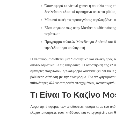
Όσον αφορά τα virtual games η ποικιλία τους ε
δεν λείπουν κλασικά αγαπημένα όπως το plinko,
Μία από αυτές τις προσεγγίσεις περιλαμβάνει 
Είναι σίγουρο πως στην Mostbet ο κάθε παίκτης
περίπτωση.
Πρόγραμμα πελατών MostBet για Android και i
την έκδοση για υπολογιστή.
Η πλατφόρμα διαθέτει μια διαισθητική και φιλική προς 
αποτελεσματικά με τις υπηρεσίες. Η υποστήριξη της ελ
εμπειρίες παιχνιδιού, η πλατφόρμα διασφαλίζει ότι κάθε 
βαθύτερη σύνδεση με την πλατφόρμα. Για να χρησιμοποιή
πιθανότητες άλλων εταιρειών στοιχημάτων, ανταποκρινό
Τι Είναι Το Καζίνο Mo
Λόγω της διαφοράς των αποδόσεων, ακόμα κι αν ένα από” 
ελαχιστοποιήσετε τους κινδύνους και να εγγυηθείτε ένα 