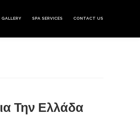
GALLERY
SPA SERVICES
CONTACT US
Για Την Ελλάδα