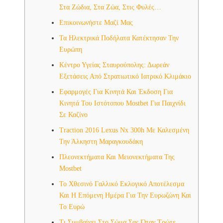
Στα Ζώδια, Στα Ζώα, Στις Φυλές…
Επικοινωνήστε Μαζί Μας
Τα Ηλεκτρικά Ποδήλατα Κατέκτησαν Την
Ευρώπη
Κέντρο Υγείας Σταυρούπολης: Δωρεάν
Εξετάσεις Από Στρατιωτικό Ιατρικό Κλιμάκιο
Εφαρμογές Για Κινητά Και Έκδοση Για
Κινητά Του Ιστότοπου Mostbet Για Παιχνίδι
Σε Καζίνο
Traction 2016 Lexus Nx 300h Με Καλεσμένη
Την Άλκηστη Μαραγκουδάκη
Πλεονεκτήματα Και Μειονεκτήματα Της
Mostbet
Το Χθεσινό Γαλλικό Εκλογικό Αποτέλεσμα
Και Η Επόμενη Ημέρα Για Την Ευρωζώνη Και
Το Ευρώ
Τι Συμβαίνει Στο Σώμα Σας Όταν Τρώτε