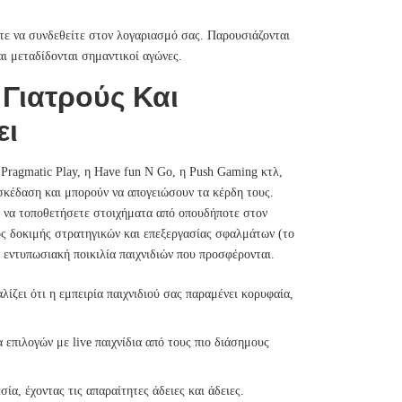
ετε να συνδεθείτε στον λογαριασμό σας. Παρουσιάζονται
αι μεταδίδονται σημαντικοί αγώνες.
 Γιατρούς Και
ει
η Pragmatic Play, η Have fun N Go, η Push Gaming κτλ,
ασκέδαση και μπορούν να απογειώσουν τα κέρδη τους.
αι να τοποθετήσετε στοιχήματα από οπουδήποτε στον
ος δοκιμής στρατηγικών και επεξεργασίας σφαλμάτων (το
 εντυπωσιακή ποικιλία παιχνιδιών που προσφέρονται.
λίζει ότι η εμπειρία παιχνιδιού σας παραμένει κορυφαία,
α επιλογών με live παιχνίδια από τους πιο διάσημους
α, έχοντας τις απαραίτητες άδειες και άδειες.