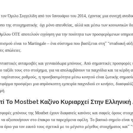
τον Όμιλο Συγγελίδη από τον Ιανουάριο του 2014, έχοντας μια συνεχή ανοδι
πο της στοιχηματικής όχι μόνο απευθείας, αλλά και μέσω των κοινωνικών δι
υ Ομίλου ΟΤΕ αποτελούν εγγύηση για την ποιότητα των προσφερόμενων υπηρ
ατισμού είναι το Martingale – ένα σύστημα που βασίζεται στη” “σταδιακή αύ
ες απώλειες.
φανταστικές ανταμοιβές και γενναιόδωρα μπόνους. Από σημαντικές προσφορέ
το ταξίδι τους στο στοίχημα, για να απολαμβάνουν τα παιχνίδια και τα κέρδη 
 ταχύτατους ρυθμούς, η προσβασιμότητα μέσω κινητού είναι ζωτικής σημασίας
φόρμα προσφέρει μια απρόσκοπτη εμπειρία παιχνιδιού εν κινήσει, διασφαλίζο
μή.
ατί Το Mostbet Καζίνο Κυριαρχεί Στην Ελληνική
ροσφορές μπόνους της Mostbet έχουν διαφανείς κανόνες και σαφείς όρους στοι
 να αξιοποιήσουν στο έπακρο τα παρεχόμενα οφέλη. Το βασικό σημείο είναι η
α όριο για τον εαυτό τους σχετικά με το μέγιστο μέγεθος στοιχήματος και” 