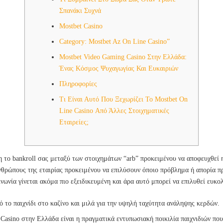
Σπανάκι Συχνά
Mostbet Casino
Category: Mostbet Az On Line Casino”
Mostbet Video Gaming Casino Στην Ελλάδα:
Ένας Κόσμος Ψυχαγωγίας Και Ευκαιριών
Πληροφορίες
Τι Είναι Αυτό Που Ξεχωρίζει Το Mostbet On
Line Casino Από Άλλες Στοιχηματικές
Εταιρείες;
η το bankroll σας μεταξύ των στοιχημάτων “arb” προκειμένου να αποφευχθεί 
νθρώπους της εταιρίας προκειμένου να επιλύσουν όποιο πρόβλημα ή απορία π
νωνία γίνεται ακόμα πιο εξειδικευμένη και άρα αυτό μπορεί να επιλυθεί ευκο
ό το παιχνίδι στο καζίνο και μιλά για την υψηλή ταχύτητα ανάληψης κερδών.
Casino στην Ελλάδα είναι η πραγματικά εντυπωσιακή ποικιλία παιχνιδιών πο