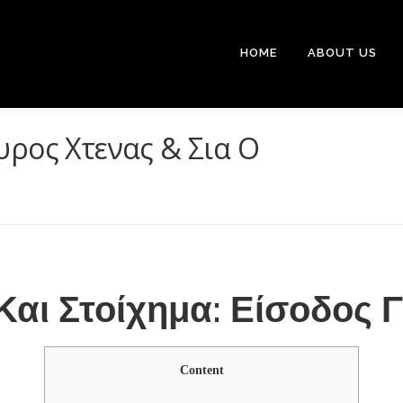
HOME
ABOUT US
υρος Χτενας & Σια Ο
Και Στοίχημα: Είσοδος 
Content