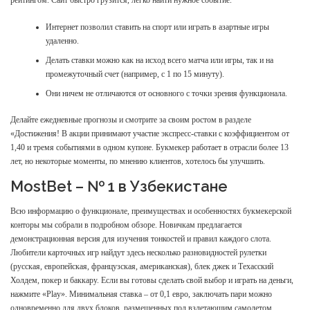
рейтингом. Сайт быстро грузится, легко найти нужное событие.
Интернет позволил ставить на спорт или играть в азартные игры
удаленно.
Делать ставки можно как на исход всего матча или игры, так и на
промежуточный счет (например, с 1 по 15 минуту).
Они ничем не отличаются от основного с точки зрения функционала.
Делайте ежедневные прогнозы и смотрите за своим ростом в разделе
«Достижения! В акции принимают участие экспресс-ставки с коэффициентом от
1,40 и тремя событиями в одном купоне. Букмекер работает в отрасли более 13
лет, но некоторые моменты, по мнению клиентов, хотелось бы улучшить.
MostBet – № 1 в Узбекистане
Всю информацию о функционале, преимуществах и особенностях букмекерской
конторы мы собрали в подробном обзоре. Новичкам предлагается
демонстрационная версия для изучения тонкостей и правил каждого слота.
Любители карточных игр найдут здесь несколько разновидностей рулетки
(русская, европейская, французская, американская), блек джек и Техасский
Холдем, покер и баккару. Если вы готовы сделать свой выбор и играть на деньги,
нажмите «Play». Минимальная ставка – от 0,1 евро, заключать пари можно
одновременно для двух блоков, размещенных под взлетающим самолетом.