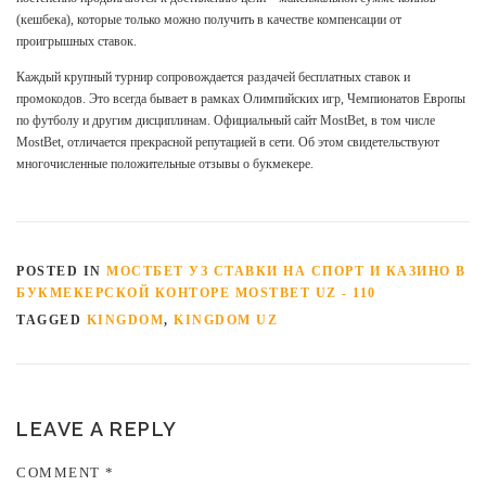
(кешбека), которые только можно получить в качестве компенсации от
проигрышных ставок.
Каждый крупный турнир сопровождается раздачей бесплатных ставок и
промокодов. Это всегда бывает в рамках Олимпийских игр, Чемпионатов Европы
по футболу и другим дисциплинам. Официальный сайт MostBet, в том числе
MostBet, отличается прекрасной репутацией в сети. Об этом свидетельствуют
многочисленные положительные отзывы о букмекере.
POSTED IN
МОСТБЕТ УЗ СТАВКИ НА СПОРТ И КАЗИНО В
БУКМЕКЕРСКОЙ КОНТОРЕ MOSTBET UZ - 110
TAGGED
KINGDOM
,
KINGDOM UZ
LEAVE A REPLY
COMMENT
*