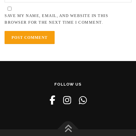
SAVE MY NAME, EMAIL, AND WEBSITE IN THIS
BROWSER FOR THE NEXT TIME I COMMENT.
FOLLOW US