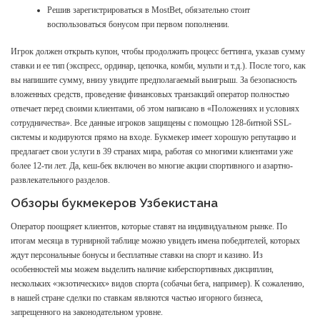
Решив зарегистрироваться в MostBet, обязательно стоит
воспользоваться бонусом при первом пополнении.
Игрок должен открыть купон, чтобы продолжить процесс беттинга, указав сумму
ставки и ее тип (экспресс, ординар, цепочка, комби, мульти и т.д.). После того, как
вы напишите сумму, внизу увидите предполагаемый выигрыш. За безопасность
вложенных средств, проведение финансовых транзакций оператор полностью
отвечает перед своими клиентами, об этом написано в «Положениях и условиях
сотрудничества». Все данные игроков защищены с помощью 128-битной SSL-
системы и кодируются прямо на входе. Букмекер имеет хорошую репутацию и
предлагает свои услуги в 39 странах мира, работая со многими клиентами уже
более 12-ти лет. Да, кеш-бек включен во многие акции спортивного и азартно-
развлекательного разделов.
Обзоры букмекеров Узбекистана
Оператор поощряет клиентов, которые ставят на индивидуальном рынке. По
итогам месяца в турнирной таблице можно увидеть имена победителей, которых
ждут персональные бонусы и бесплатные ставки на спорт и казино. Из
особенностей мы можем выделить наличие киберспортивных дисциплин,
нескольких «экзотических» видов спорта (собачьи бега, например). К сожалению,
в нашей стране сделки по ставкам являются частью игорного бизнеса,
запрещенного на законодательном уровне.