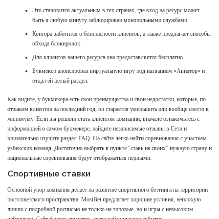
Это становится актуальным в тех странах, где вход на ресурс может
быть в любую минуту заблокирован монопольными службами.
Контора заботится о безопасности клиентов, а также предлагает способы
обхода блокировок.
Для клиентов нашего ресурса она предоставляется бесплатно.
Букмекер анонсировал виртуальную игру под названием «Авиатор» и
отдал ей целый раздел.
Как видите, у букмекера есть свои преимущества и свои недостатки, которые, по
отзывам клиентов за последний год, он старается уменьшить или вообще свести к
минимуму. Если вы решили стать клиентом компании, вначале ознакомьтесь с
информацией о самом букмекере, найдите независимые отзывы в Сети и
внимательно изучите раздел FAQ. На сайте легко найти соревнования с участием
узбекских команд. Достаточно выбрать в пункте “ставь на своих” нужную страну и
национальные соревнования будут отображаться первыми.
Спортивные ставки
Основной упор компания делает на развитие спортивного беттинга на территории
постсоветского пространства. MostBet предлагает хорошие условия, неплохую
линию с подробной росписью не только на топовые, но и игры с невысоким