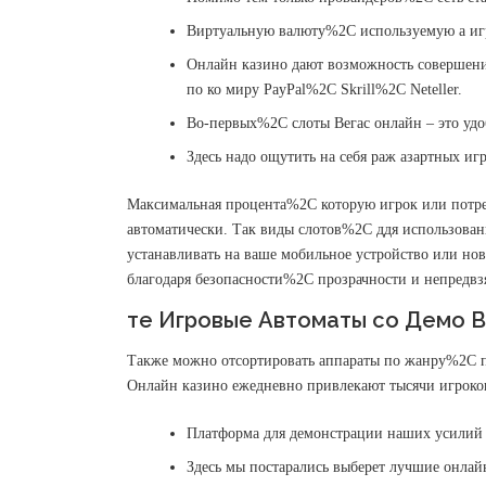
Виртуальную валюту%2C используемую а игр
Онлайн казино дают возможность совершени
по ко миру PayPal%2C Skrill%2C Neteller.
Во-первых%2C слоты Вегас онлайн – это удо
Здесь надо ощутить на себя раж азартных иг
Максимальная процента%2C которую игрок или потре
автоматически. Так виды слотов%2C ддя использован
устанавливать на ваше мобильное устройство или но
благодаря безопасности%2C прозрачности и непредвз
те Игровые Автоматы со Демо 
Также можно отсортировать аппараты по жанру%2C п
Онлайн казино ежедневно привлекают тысячи игроков
Платформа для демонстрации наших усилий 
Здесь мы постарались выберет лучшие онлай