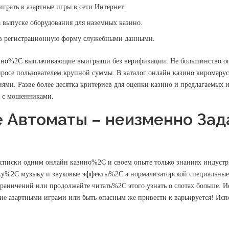
грать в азартные игры в сети Интернет.
 выпуске оборудования для наземных казино.
в регистрационную форму служебными данными.
зино%2C выплачивающие выигрыши без верификации. Не большинство опе
росе пользователем крупной суммы. В каталог онлайн казино киромарус
и. Разве более десятка критериев для оценки казино и предлагаемых 
я с мошенниками.
 Автоматы – неизменно За
 списки одним онлайн казино%2C и своем опыте только знаниях индуст
ку%2C музыку и звуковые эффекты%2C а нормализаторской специальные
ограничений или продолжайте читать%2C этого узнать о слотах больше.
ие азартными играми или быть опасным же привести к варьируется! Ис