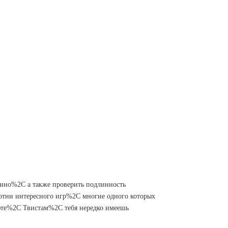
зино%2C а также проверить подлинность
сотни интересного игр%2C многие одного которых
люте%2C Твистам%2C тебя нередко имеешь