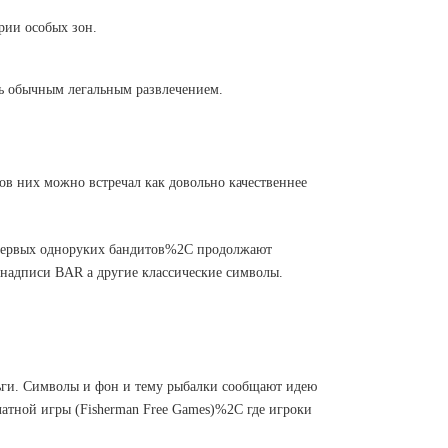
рии особых зон.
ь обычным легальным развлечением.
в них можно встречал как довольно качественнее
 первых одноруких бандитов%2C продолжают
надписи BAR а другие классические символы.
ьги. Символы и фон и тему рыбалки сообщают идею
платной игры (Fisherman Free Games)%2C где игроки