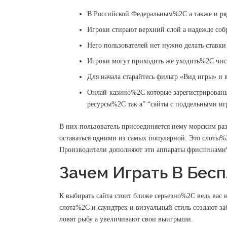
В Российской Федеральным%2C а также и ряд
Игроки стирают верхний слой а надежде со
Него пользователей нет нужно делать став
Игроки могут приходить же уходить%2C числ
Для начала старайтесь фильтр «Вид игры» и
Онлай-казино%2C которые зарегистрированы
ресурсы%2C так а” “сайты с поддельными иг
В них пользователь присоединяется нему морским р
оставаться одними из самых популярной. Это слоты
Производители дополняют эти аппараты фриспинами
Зачем Играть В Бес
К выбирать сайта стоит ближе серьезно%2C ведь ва
слота%2C и саундтрек и визуальный стиль создают за
ловят рыбу а увеличивают свои выигрыши.