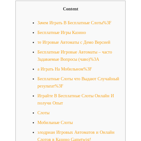
Content
Зачем Играть В Бесплатные Слоты%3F
Бесплатные Игры Казино
те Игровые Автоматы с Демо Версией
Бесплатные Игровые Автоматы – часто
Задаваемые Вопросы (чаво)%3A
а Играть На Мобильном%3F
Бесплатные Слоты что Выдают Случайный
результат%3F
Играйте В Бесплатные Слоты Онлайн И
получи Опыт
Слоты
Мобильные Слоты
элодриан Игровых Автоматов и Онлайн
Слотов в Казино Gametwist!