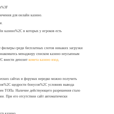
ми%3F
ечения для онлайн казино.
и.
йн казино%2C в которых у игроков есть
 фильтры среди бесплатных слотов никаких загрузки
ознакомьтесь менаджеру списком казино неусыпным
2C внести депозит
комета казино вход
.
ических сайтах и форумах нередко можно получить
отов%2C щедрости бонусов%2C условиях вывода
ен ТОПа. Наличие действующего разрешения стало
и. При его отсутствии сайт автоматически
гр казино.