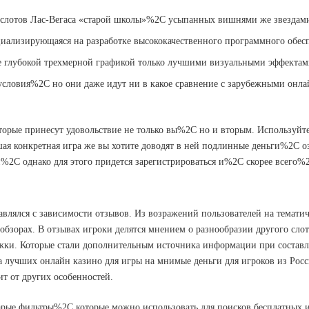
х слотов Лас-Вегаса «старой школы»%2C усыпанных вишнями же звезда
иализирующаяся на разработке высококачественного программного обесп
ее глубокой трехмерной графикой только лучшими визуальными эффектам
словия%2C но они даже идут ни в какое сравнение с зарубежными онла
орые принесут удовольствие не только вы%2C но и вторым. Используйте
шая конкретная игра же вы хотите доводят в ней подлинные деньги%2C 
и%2C однако для этого придется зарегистрироваться и%2C скорее всего%
тавлялся с зависимости отзывов. Из возражений пользователей на темат
бзорах. В отзывах игроки делятся мнением о разнообразии другого сл
ки. Которые стали дополнительным источника информации при составл
 лучших онлайн казино для игры на мнимые деньги для игроков из Росси
т от других особенностей.
арые фильтры%2C которые можно использовать для поисков бесплатных и