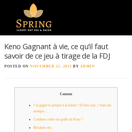
Menu
Keno Gagnant à vie, ce qu’il faut
HOME
ABOUT US
GALLERY
savoir de ce jeu à tirage de la FDJ
POSTED ON
NOVEMBER 12, 2023
BY
ADMIN
SPA SERVICES
CONTACT US
Content
J’ai gagné le jackpot à la loterie ! Et bien non, c’était une
arnaque…
Combien coûte une grille de Keno ?
Résultats des