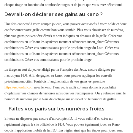
chaque tirage en fonction du nombre de tirages et de jours que vous avez sélectionné.
Devrait-on déclarer ses gains au keno ?
Une fois connecté à votre compte joueur, vous pouvez avoir accès à votre solde et donc
confectionner votre grille comme bon vous semble. Plus vous choisissez de numéros,
plus vos gains peuvent être élevés et sont indiqués en dessous de la grille. Créez vos
combinaisons en utilisant les systèmes totaux et réducteurs.insert_chart Gérer mes
combinaisons Gérez vos combinaisons pour le prochain tirage du Loto. Créez vos
combinaisons en utilisant les systèmes totaux et réducteurs.insert_chart Gérer mes
combinaisons Gérez vos combinaisons pour le prochain tirage.
Le tirage au sort du jeu est dirigé par la Française des Jeux, encore désignée par
l’acronyme FDJ. Afin de gagner au keno, vous pouvez appliquer les conseils
précédemment cités. Toutefois, l’augmentation de vos gains est possible
https://reptoohil.com
avec le keno. Pour ce, le multi x3 vous donne la possibilité
d’optimiser vos chances de victoires ainsi que vos récompenses. On y retrouve ainsi le
nombre de numéros par le biais de cochage sur un ticket ou le nombre de grilles .
– Faites vos paris sur les numéros froids
Si vous ne disposez pas encore d’un compte FDJ, il vous suffit d’en créer un
rapidement depuis le site officiel de la FDJ. Vous pouvez également jouer au Keno
depuis l’application mobile de la FDJ. Les règles ainsi que les étapes pour jouer sont