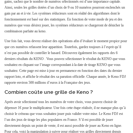
gains, sachez que le nombre de numéros sélectionnés est d’une importance capitale.
Ainsi, seules les grilles dotées d’un choix de 9 ou 10 numéros pourront enclenchés un
gain par an et à vie. Les systèmes réducteurs sont en réalité des algorithmes dont le
fonctionnement est basé sur des statistiques. En fonction de votre mode de jeu et des
numéros que vous désirez jouer, les systèmes réducteurs se chargeront de dénicher la
combinaison parfaite au keno.
Une fois fait, vous devrez réaliser des opérations afin d’évaluer le moment propice pour
que ces numéros refassent leur apparition. Toutefois, gardez toujours à l’esprit qu’il
n’est pas possible de contrôler le hasard. Découvrez également les rapports des 6
derniers résultats du KENO . Vous pouvez sélectionner le résultat du KENO que vous
souhaitez en cliquant sur l’image correspondant à la date de tirage KENO que vous
souhaitez. Cette page est mise à jour en permanence en fonction des dates du dernier
rapport loto, et affiche le résultat des sa parution officielle. Chaque année, le Keno FDJ
rapporte environ 500 millions d’euros à la Française des jeux.
Combien coûte une grille de Keno ?
Après avoir sélectionné tous les numéros de votre choix, vous pouvez choisir de
dépenser 1€ pour le multiplicateur. Une fois cette étape réalisée, il ne manque plus qu’à
choisir le créneau que vous souhaitez jouer puis valider votre mise. Le Keno FDJ est
l’un des jeux de tirage les plus populaires en France. S’il est possible de jouer
directement depuis un point de vente, il est aussi possible de jouer au Keno en ligne.
Pour cela, voici la manipulation à suivre pour réaliser vos grilles directement depuis