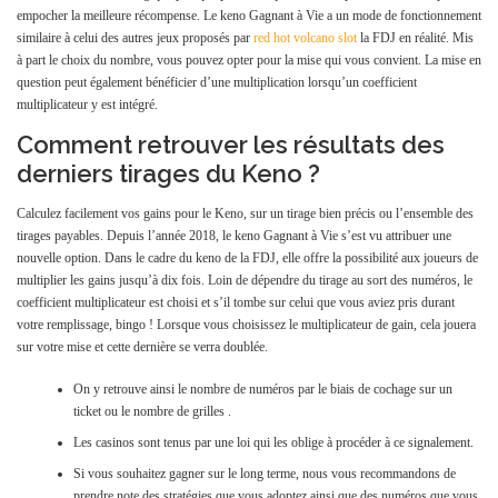
empocher la meilleure récompense. Le keno Gagnant à Vie a un mode de fonctionnement
similaire à celui des autres jeux proposés par
red hot volcano slot
la FDJ en réalité. Mis
à part le choix du nombre, vous pouvez opter pour la mise qui vous convient. La mise en
question peut également bénéficier d’une multiplication lorsqu’un coefficient
multiplicateur y est intégré.
Comment retrouver les résultats des
derniers tirages du Keno ?
Calculez facilement vos gains pour le Keno, sur un tirage bien précis ou l’ensemble des
tirages payables. Depuis l’année 2018, le keno Gagnant à Vie s’est vu attribuer une
nouvelle option. Dans le cadre du keno de la FDJ, elle offre la possibilité aux joueurs de
multiplier les gains jusqu’à dix fois. Loin de dépendre du tirage au sort des numéros, le
coefficient multiplicateur est choisi et s’il tombe sur celui que vous aviez pris durant
votre remplissage, bingo ! Lorsque vous choisissez le multiplicateur de gain, cela jouera
sur votre mise et cette dernière se verra doublée.
On y retrouve ainsi le nombre de numéros par le biais de cochage sur un
ticket ou le nombre de grilles .
Les casinos sont tenus par une loi qui les oblige à procéder à ce signalement.
Si vous souhaitez gagner sur le long terme, nous vous recommandons de
prendre note des stratégies que vous adoptez ainsi que des numéros que vous