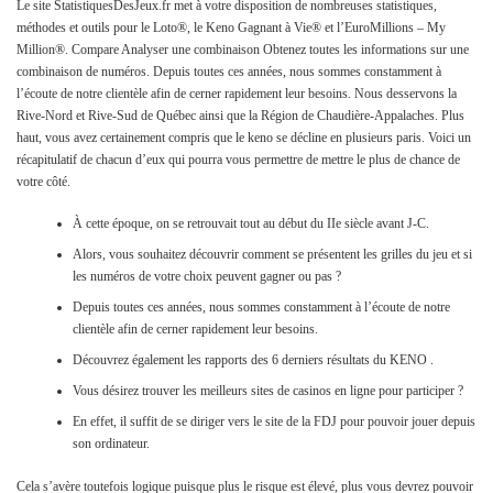
Le site StatistiquesDesJeux.fr met à votre disposition de nombreuses statistiques,
méthodes et outils pour le Loto®, le Keno Gagnant à Vie® et l’EuroMillions – My
Million®. Compare Analyser une combinaison Obtenez toutes les informations sur une
combinaison de numéros. Depuis toutes ces années, nous sommes constamment à
l’écoute de notre clientèle afin de cerner rapidement leur besoins. Nous desservons la
Rive-Nord et Rive-Sud de Québec ainsi que la Région de Chaudière-Appalaches. Plus
haut, vous avez certainement compris que le keno se décline en plusieurs paris. Voici un
récapitulatif de chacun d’eux qui pourra vous permettre de mettre le plus de chance de
votre côté.
À cette époque, on se retrouvait tout au début du IIe siècle avant J-C.
Alors, vous souhaitez découvrir comment se présentent les grilles du jeu et si
les numéros de votre choix peuvent gagner ou pas ?
Depuis toutes ces années, nous sommes constamment à l’écoute de notre
clientèle afin de cerner rapidement leur besoins.
Découvrez également les rapports des 6 derniers résultats du KENO .
Vous désirez trouver les meilleurs sites de casinos en ligne pour participer ?
En effet, il suffit de se diriger vers le site de la FDJ pour pouvoir jouer depuis
son ordinateur.
Cela s’avère toutefois logique puisque plus le risque est élevé, plus vous devrez pouvoir