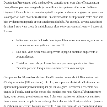
Description Présentation de la méthode Nos conseils pour jouer plus efficacement au
Loto, développez une stratégie de jeu en utilisant les systèmes réducteurs. Le Keno
Gagnant à Vie est la loterie française qui offre le plus de chances de gagner un gain si on
la compare au Loto et à l’EuroMillions. En choisissant un Multiplicateur, votre mise sera
bien évidemment impactée et tout simplement doublée. Par exemple, si vous avez choisi
de miser 1 euro + un choix de multiplicateur alors cela vous coutera 1 euro + 1 euro soit
2 euros.
Le Keno est un jeu de loterie dans lequel il faut miser une somme, puis cocher
des numéros sur une grille en contenant 70.
Pour cela, vous devez vous diriger vers la page d’accueil et cliquer sur le
bouton adéquat.
C’est donc pour cela qu’il vous faut envoyer une copie de votre pièce
d’identité par scan lorsque vous souhaitez créer votre compte.
Comprenant les 70 premiers chiffres, il suffit de sélectionner de 2 à 10 numéros puis
d’indiquer sa mise (10€ maximum). De plus, vous pouvez choisir de sélectionner une
option multiplicateur pouvant multiplier par 10 vos gains. Retrouvez l’ensemble des
tirages de l’année, ainsi que les sorties des numéros par rang. Grâce à l’abonnement en
ligne, vous pourrez prendre part au keno à plusieurs reprises en utilisant vos numéros
favoris sans devoir remplir de nouvelles grilles à chaque fois. Il est possible aux joueurs
de s’abonner sur 2 voire 14 jours successifs. Ainsi, vos prises de jeu reviendront durant