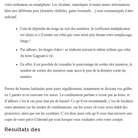
votre ordinateur ou smartphone. Les résultats, statistiques et toutes autres informations
liées aux différents jeux (données chiffrées, gains éventuels…) sont communiqués à titre
indicatif.
Loin de dépendre du tirage au sort des numéros, le coefficient multiplicateur
est choisi et s’il tombe sur celui que vous aviez pris durant votre remplissage,
bingo !
Par ailleurs, les tirages Joker+ se réalisent suivant le même rythme que celui
du keno Gagnant à vie.
En effet, il est possible de connaître le pourcentage de sorties des numéros, le
nombre de sorties des numéros mais aussi le jour de la dernière sortie du
numéro.
Prenez de bonnes habitudes pour jouer régulièrement, notamment en divisant vos grilles
en 2 parties et en couvrant vos mises. La combinaison parfaite n’existe pas au keno, et
d’ailleurs c’est le cas pour tout jeu de hasard. Ce qu’il est recommandé, c’est de focaliser
votre attention sur les modes de combinaisons, sur les zones où vous aviez établi des
pronostics, ainsi que sur les systèmes. C’est donc pour cela qu’il vous faut envoyer une
copie de votre pièce d’identité par scan lorsque vous souhaitez créer votre compte.
Résultats des