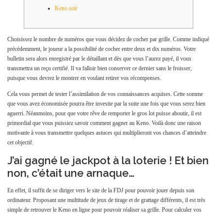
Keno soir
Choisissez le nombre de numéros que vous décidez de cocher par grille. Comme indiqué
précédemment, le joueur a la possibilité de cocher entre deux et dix numéros. Votre
bulletin sera alors enregistré par le détaillant et dès que vous l’aurez payé, il vous
transmettra un reçu certifié. Il va falloir bien conserver ce dernier sans le froisser,
puisque vous devrez le montrer en voulant retirer vos récompenses.
Cela vous permet de tester l’assimilation de vos connaissances acquises. Cette somme
que vous avez économisée pourra être investie par la suite une fois que vous serez bien
aguerri. Néanmoins, pour que votre rêve de remporter le gros lot puisse aboutir, il est
primordial que vous puissiez savoir comment gagner au Keno. Voilà donc une raison
motivante à vous transmettre quelques astuces qui multiplieront vos chances d’atteindre
cet objectif.
J’ai gagné le jackpot à la loterie ! Et bien
non, c’était une arnaque…
En effet, il suffit de se diriger vers le site de la FDJ pour pouvoir jouer depuis son
ordinateur. Proposant une multitude de jeux de tirage et de grattage différents, il est très
simple de retrouver le Keno en ligne pour pouvoir réaliser sa grille. Pour calculer vos