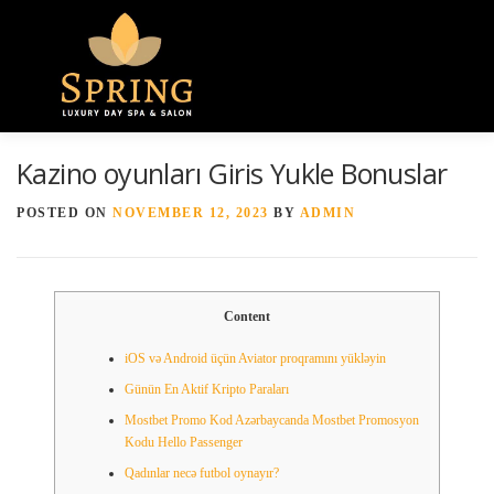
Menu
Kazino oyunları Giris Yukle Bonuslar
HOME
ABOUT US
GALLERY
POSTED ON
NOVEMBER 12, 2023
BY
ADMIN
SPA SERVICES
CONTACT US
Content
iOS və Android üçün Aviator proqramını yükləyin
Günün En Aktif Kripto Paraları
Mostbet Promo Kod Azərbaycanda Mostbet Promosyon
Kodu Hello Passenger
Qadınlar necə futbol oynayır?