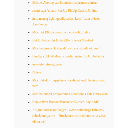
Mosbet Azerbaycan bonusları və promosyonları
rəsmi sayt Aviator Pin Up PinUp Casino Online
in oynamaq üçün qeydiyyatdan keçin 1win aviator
Azerbaycan
MostBet BK-da necə mərc etmək lazımdır?
Bet En Güvenilir Dota 2 Bet Siteleri Mostbet
Mostbet promo kod nədir və nəcə istifadə olunur?
Pin Up yüklə Android cihazları üçün Pin Up bet indir
in aviator strategiyalar
Nəticə
MostBet-də – başqa hansı təqdimat kodu bahis şirkəti
var?
Mostbet mobil proqramında necə bonus əldə etmək olar
Kripto Para Borsası Binancein Günleri Sayılı Mı?
Ad günündə insult keçirdi, aktyorlarla birgə kəlmeyi-
şəhadətini gətirdi – Əməkdar artistin ölümünə nə səbəb
olmuşdu?