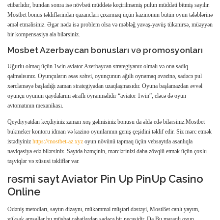
etibarlıdır, bundan sonra isə növbəti müddətə keçirilməmiş pulun müddəti bitmiş sayılır.
Mostbet bonus təkliflərindən qazancları çıxarmaq üçün kazinonun bütün oyun tələblərinə
əməl etməlisiniz. Əgər nədə isə problem olsa və məbləğ yavaş-yavüş tükənirsə, müəyyən
bir kompensasiya ala bilərsiniz.
Mosbet Azerbaycan bonusları və promosyonları
Uğurlu olmaq üçün 1win aviator Azerbaycan strategiyanız olmalı və ona sadiq
qalmalısınız. Oyunçuların əsas səhvi, oyunçunun ağıllı oynamaq əvəzinə, sadəcə pul
xərcləməyə başladığı zaman strategiyadan uzaqlaşmasıdır. Oyuna başlamazdan əvvəl
oyunçu oyunun qaydalarını ətraflı öyrənməlidir “aviator 1win”, eləcə də oyun
avtomatının mexanikası.
Qeydiyyatdan keçdiyiniz zaman xoş gəlmisiniz bonusu da əldə edə bilərsiniz.Mostbet
bukmeker kontoru idman və kazino oyunlarının geniş çeşidini təklif edir. Siz mərc etmək
istədiyiniz
https://mostbet-az.xyz
oyun növünü tapmaq üçün vebsaytda asanlıqla
naviqasiya edə bilərsiniz. Saytda həmçinin, mərclərinizi daha zövqlü etmək üçün çoxlu
təşviqlər və xüsusi təkliflər var.
rəsmi sayt Aviator Pin Up PinUp Casino
Online
Ödəniş metodları, saytın dizaynı, mükəmməl müştəri dəstəyi, MostBet canlı yayım,
yüksək əmsallar bu müsbət cəhətlərdən sadəcə bir neçəsidir. Da Bu maraqlı oyun