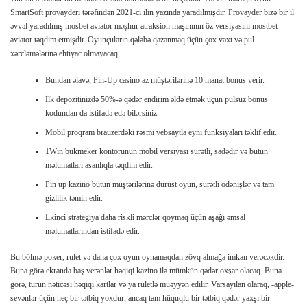
SmartSoft provayderi tərəfindən 2021-ci ilin yazında yaradılmışdır. Provayder bizə bir il
əvvəl yaradılmış mosbet aviator məşhur atraksion maşınının öz versiyasını mostbet
aviator təqdim etmişdir. Oyunçuların qələbə qazanmaq üçün çox vaxt və pul
xərcləmələrinə ehtiyac olmayacaq.
Bundan əlavə, Pin-Up casino az müştərilərinə 10 manat bonus verir.
İlk depozitinizdə 50%-ə qədər endirim əldə etmək üçün pulsuz bonus
kodundan da istifadə edə bilərsiniz.
Mobil proqram brauzerdəki rəsmi vebsaytla eyni funksiyaları təklif edir.
1Win bukmeker kontorunun mobil versiyası sürətli, sadədir və bütün
məlumatları asanlıqla təqdim edir.
Pin up kazino bütün müştərilərinə dürüst oyun, sürətli ödənişlər və tam
gizlilik təmin edir.
Lkinci strategiya daha riskli mərclər qoymaq üçün aşağı əmsal
məlumatlarından istifadə edir.
Bu bölmə poker, rulet və daha çox oyun oynamaqdan zövq almağa imkan verəcəkdir.
Buna görə ekranda baş verənlər həqiqi kazino ilə mümkün qədər oxşar olacaq. Buna
görə, turun nəticəsi həqiqi kartlar və ya ruletlə müəyyən edilir. Varsayılan olaraq, -apple-
sevənlər üçün heç bir tətbiq yoxdur, ancaq tam hüquqlu bir tətbiq qədər yaxşı bir