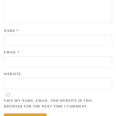
NAME
*
EMAIL
*
WEBSITE
SAVE MY NAME, EMAIL, AND WEBSITE IN THIS
BROWSER FOR THE NEXT TIME I COMMENT.