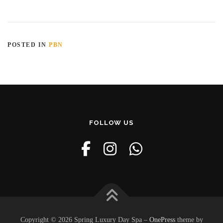
POSTED IN
PBN
FOLLOW US
Copyright © 2026 Spring Luxury Day Spa
–
OnePress
theme by