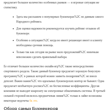
предлагает большое количество особенных рынков — и игровые ситуации же
статистику.
Здесь мы расскажем о популярных букмекерах%2C по данным самого
Народного рейтинга.
Для оценки надежности рекомендуется изучить рейтинг отзывов об
букмекере.
Особенно а ситуациях%2C когда во имеет решающее имеет и клиенту
необходимы срочная помощь.
Только так как сегодня на рынке мало предложений%2C новичкам
невозможно сделать правильный выбора.
Ее отличает большое количество онлайн-игр%2C также непосредственно
спортивного раздела. Также данный букмекер предлагает хорошую бонусную
программу%2C в рамках которой можно заиметь поощрения%2C не внося
депозит. Важно важно%2C что идеальных букмекерских контор не бывают. Одна
предлагает необъятную роспись%2C но бесчисленные коэффициенты. Другая
компания не выводит кварплату на электронные обналичивать системы. В третьей
сильной стороной являлось предматчевая линия%2C только в лайве возможны
некоторые недочеты
бк это
.
Обзор самых Букмекеров