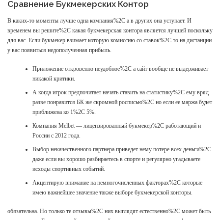
Сравнение Букмекерских Контор
В каких-то моменты лучше одна компания%2C а в других она уступает. И
временем вы решите%2C какая букмекерская контора является лучшей поскольку
для вас. Если букмекер взимает которую комиссию со ставок%2C то на дистанции
у вас появиться недополученная прибыль.
Приложение откровенно неудобное%2C а сайт вообще не выдерживает
никакой критики.
А когда игрок предпочитает начать ставить на статистику%2C ему вряд
разве понравится БК же скромной росписью%2C но если ее маржа будет
приближена ко 1%2C 5%.
Компания Melbet — лицензированный букмекер%2C работающий и
России с 2012 года.
Выбор некачественного партнера приведет нему потере всех деньги%2C
даже если вы хорошо разбираетесь в спорте и регулярно угадываете
исходы спортивных событий.
Акцентирую внимание на немногочисленных факторах%2C которые
имею важнейшее значение также выборе букмекерской конторы.
обязательна. Но только те отзывы%2C них выглядят естественно%2C может быть