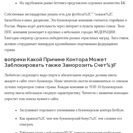
На зарубежном рынке беттинга представлено огромное количество БК.
Собственные нестандартные решать есть для футбола%2C” “хоккея%2C
баскетбола и иных дисциплин. Эта букмекерская компания считается старейших в
России. Фирма ведет деятельность через интернет и пункты приема ставок. Твои
ППС компания размещает в крупных а небольших городах ФЕДЕРАЦИИ.
Ежегодно оператор сделалось победителем разных отраслевых наград. Лига ставок
активно сотрудничает пиппардом крупнейшими спортивными федерациями
страны.
вопреки Какой Причине Контора Может
Заблокировать также Заморозить Счет%3F
Любители следующего вида спорта в обязательном порядке должны иметь
аккаунт в сайте этого букмекера. Ниже читатели смогли познакомиться со списком
лучших операторов ставок страны. Каждая компания из ТОП 10 букмекерских
контор имела небольшую сводную характеристику. Читатели с амаинтин помощью
упростят этап поиска нужного сайта.
Заслуживает отдельного упоминания а букмекерская контора БетБум.
Как правило%2C чем чем букмекерский бонус%2C тем сложнее его
отыграть.
Работаете стоит с той конторой%2C которая предлагает наибольшие