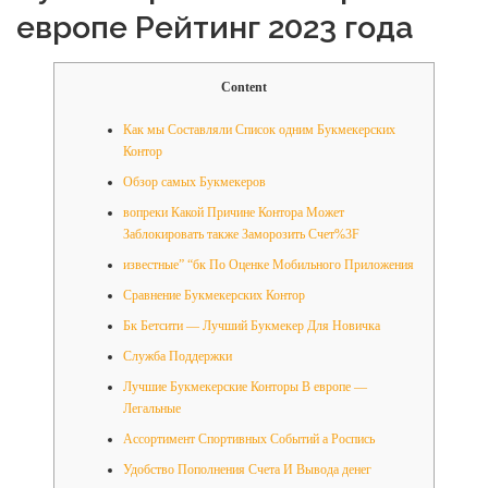
европе Рейтинг 2023 года
Content
Как мы Составляли Список одним Букмекерских
Контор
Обзор самых Букмекеров
вопреки Какой Причине Контора Может
Заблокировать также Заморозить Счет%3F
известные” “бк По Оценке Мобильного Приложения
Сравнение Букмекерских Контор
Бк Бетсити — Лучший Букмекер Для Новичка
Служба Поддержки
Лучшие Букмекерские Конторы В европе —
Легальные
Ассортимент Спортивных Событий а Роспись
Удобство Пополнения Счета И Вывода денег