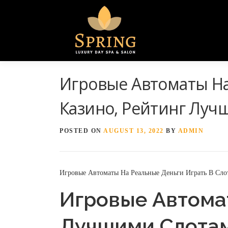
Игровые Автоматы На
Казино, Рейтинг Луч
POSTED ON
AUGUST 13, 2022
BY
ADMIN
Игровые Автоматы На Реальные Деньги Играть В Сл
Игровые Автома
Лучшими Слота