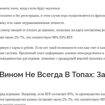
ожете знать, когда слоты будут окупаться.
платно и без регистрации, в этом случае игра осуществляется на фрисп
овеку есть такие неуравновешенные личности.
спектр эмоций от плохих до хороших, поскольку на карту поставлены ре
яет около 2%-7%, что соответствует 98%-93% RTP.
ямую с карты в рублях. Если нет такой возможности или ваш счет в ка
жные системы. Приличный пласт информации заложен непосредственно в 
ожиданностью для игроков, знакомых с предыдущей версией оказалась 
Вином Не Всегда В Топах: З
ед игроками. Например, если RTP составляет 95%, то преимущество ка
е преимущество казино составляет около 2%-7%, что соответствует 98%
ля многих игроков.