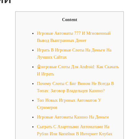
Content
Игровые Автоматы 777 И Мгновенный
Вывод Выигранных Денег
Играть В Игровые Слоты На Деньги На
Лучших Сайтах
🤖игровые Слоты Для Android: Как Скачать
И Играть
Почему Слоты С Биг Вином Не Всегда В
Топах: Заговор Владельцев Казино?
Топ Новых Игровых Автоматов У
Стримеров
Игровые Автоматы Казино На Деньги
Сыграть С Азартными Автоматами На
Рубли Или Копейки В Интернет Клубах