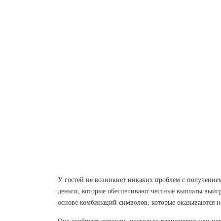
У гостей не возникнет никаких проблем с получение
деньги, которые обеспечивают честные выплаты выиг
основе комбинаций символов, которые оказываются на