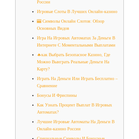
России
Игровые Слоты В Лучших Онлайн-казино
🎰 Символы Онлайн Слотов: Обзор
Основных Видов
Игра На Игровых Автоматах За Деньги В
Интернете С Моментальными Выплатами
🔥как Выбрать Безопасное Казино, Где
Можно Выиграть Реальные Деньги На
Карту?
Играть На Деньги Или Играть Бесплатно –
Сравнение
Бонусы И Фриспины
Как Узнать Процент Выплат В Игровых
Автоматах?
Лучшие Игровые Автоматы На Деньги В
Онлайн-казино России
Специальные Символы И Бонусные