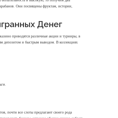
 волатильность и высокую, то получим два
барабанов. Они посвящены фруктам, истории,
игранных Денег
 казино проводятся различные акции и турниры, в
ым депозитом и быстрым выводом. В коллекциях
ьги.
тов, почти все слоты предлагают своего рода