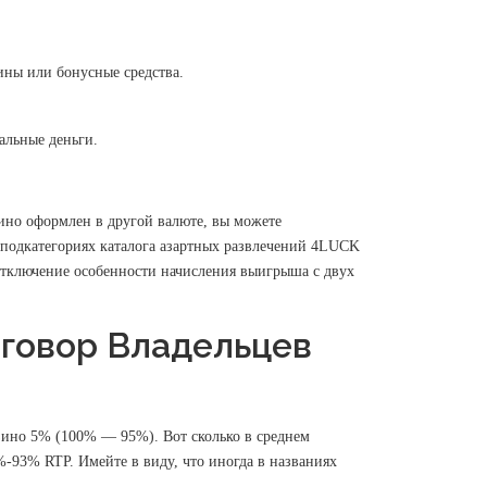
ины или бонусные средства.
альные деньги.
зино оформлен в другой валюте, вы можете
подкатегориях каталога азартных развлечений 4LUCK
отключение особенности начисления выигрыша с двух
аговор Владельцев
зино 5% (100% — 95%). Вот сколько в среднем
-93% RTP. Имейте в виду, что иногда в названиях