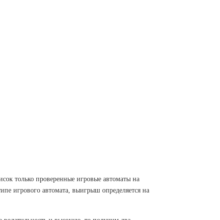
исок только проверенные игровые автоматы на
ипе игрового автомата, выигрыш определяется на