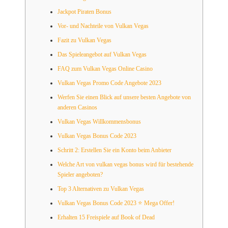
Jackpot Piraten Bonus
Vor- und Nachteile von Vulkan Vegas
Fazit zu Vulkan Vegas
Das Spieleangebot auf Vulkan Vegas
FAQ zum Vulkan Vegas Online Casino
Vulkan Vegas Promo Code Angebote 2023
Werfen Sie einen Blick auf unsere besten Angebote von
anderen Casinos
Vulkan Vegas Willkommensbonus
Vulkan Vegas Bonus Code 2023
Schritt 2: Erstellen Sie ein Konto beim Anbieter
Welche Art von vulkan vegas bonus wird für bestehende
Spieler angeboten?
Top 3 Alternativen zu Vulkan Vegas
Vulkan Vegas Bonus Code 2023 ⭐️ Mega Offer!
Erhalten 15 Freispiele auf Book of Dead