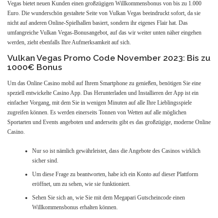
Vegas bietet neuen Kunden einen großzügigen Willkommensbonus von bis zu 1.000
Euro. Die wunderschön gestaltete Seite von Vulkan Vegas beeindruckt sofort, da sie
nicht auf anderen Online-Spielhallen basiert, sondern ihr eigenes Flair hat. Das
umfangreiche Vulkan Vegas-Bonusangebot, auf das wir weiter unten näher eingehen
werden, zieht ebenfalls Ihre Aufmerksamkeit auf sich.
Vulkan Vegas Promo Code November 2023: Bis zu
1000€ Bonus
Um das Online Casino mobil auf Ihrem Smartphone zu genießen, benötigen Sie eine
speziell entwickelte Casino App. Das Herunterladen und Installieren der App ist ein
einfacher Vorgang, mit dem Sie in wenigen Minuten auf alle Ihre Lieblingsspiele
zugreifen können. Es werden einerseits Tonnen von Wetten auf alle möglichen
Sportarten und Events angeboten und anderseits gibt es das großzügige, moderne Online
Casino.
Nur so ist nämlich gewährleistet, dass die Angebote des Casinos wirklich
sicher sind.
Um diese Frage zu beantworten, habe ich ein Konto auf dieser Plattform
eröffnet, um zu sehen, wie sie funktioniert.
Sehen Sie sich an, wie Sie mit dem Megapari Gutscheincode einen
Willkommensbonus erhalten können.