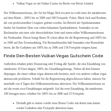
Vulkan Vegas ist ein Online-Casino im Besitz von Brivio Limited.
Der Willkommensbonus, der Sie bei Magic Red erwartet ist wohl einer der attraktivsten
auf dem Markt – 200% bis zu 500€ und 100 Freispiele. Poker, Black Jack und Roulette,
die von professionellen Croupiers geleitet werden. Im Bereich der Spieleautomaten
finden Sie hunderte Slots von vielen bekannten Spieleanbietern. Sunmaker ist ein
Buchmacher mit einer sehr übersichtlichen Seite und einem tollen Willkommensbonus
für Neukunden. Dieser bringt Ihnen 5€ schon allein für die Registrierung und 100% bis
zu 100€ auf Ihre Ersteinzahlung. Für Bestandskunden hält Sunmaker eine Bonusleiter
bereit, die Ihr Guthaben um 100% bis zu 100€ und 150 Freispiele steigern kann.
Finde Den Besten Vulkan Vegas Gutschein Code
Außerdem erhalten jeden Donnerstag oder Freitag alle Spieler, die eine Einzahlung von
mindestens 10 Euro tätigen, 100% des Einzahlungsbetrags. Neben all dem können
diejenigen, die einen vulkan vegas aktionscode besitzen, auch von anderen vulkan vegas
aktionscode profitieren. Sobald Sie die Registrierung abgeschlossen haben, müssen Sie
innerhalb von 4 Tagen den Willkommensbonus aktivieren. Der Willkommensbonus ist
auf die ersten zwei Einzahlungen aufgeteilt. Auf die erste Einzahlung, die mindestens
10€ betragen muss, erhalten Sie 100% bis zu 300€ und 25 Freispiele.
Deshalb gibt es immer wieder neue Bonus Codes mit denen man immer
wieder Guthaben oder Freispiele aktivieren kann.