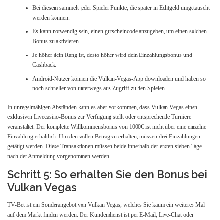
Bei diesem sammelt jeder Spieler Punkte, die später in Echtgeld umgetauscht
werden können.
Es kann notwendig sein, einen gutscheincode anzugeben, um einen solchen
Bonus zu aktivieren.
Je höher dein Rang ist, desto höher wird dein Einzahlungsbonus und
Cashback.
Android-Nutzer können die Vulkan-Vegas-App downloaden und haben so
noch schneller von unterwegs aus Zugriff zu den Spielen.
In unregelmäßigen Abständen kann es aber vorkommen, dass Vulkan Vegas einen
exklusiven Livecasino-Bonus zur Verfügung stellt oder entsprechende Turniere
veranstaltet. Der komplette Willkommensbonus von 1000€ ist nicht über eine einzelne
Einzahlung erhältlich. Um den vollen Betrag zu erhalten, müssen drei Einzahlungen
getätigt werden. Diese Transaktionen müssen beide innerhalb der ersten sieben Tage
nach der Anmeldung vorgenommen werden.
Schritt 5: So erhalten Sie den Bonus bei
Vulkan Vegas
TV-Bet ist ein Sonderangebot von Vulkan Vegas, welches Sie kaum ein weiteres Mal
auf dem Markt finden werden. Der Kundendienst ist per E-Mail, Live-Chat oder