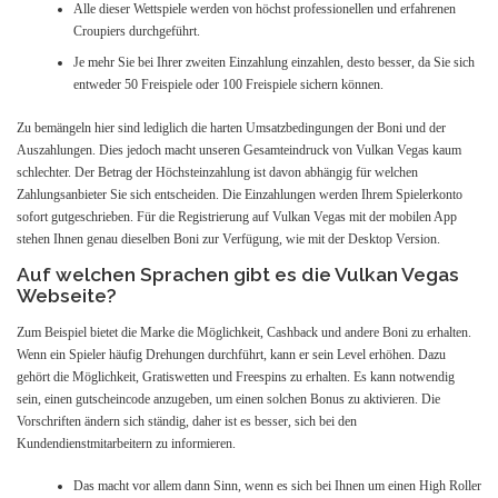
Alle dieser Wettspiele werden von höchst professionellen und erfahrenen
Croupiers durchgeführt.
Je mehr Sie bei Ihrer zweiten Einzahlung einzahlen, desto besser, da Sie sich
entweder 50 Freispiele oder 100 Freispiele sichern können.
Zu bemängeln hier sind lediglich die harten Umsatzbedingungen der Boni und der
Auszahlungen. Dies jedoch macht unseren Gesamteindruck von Vulkan Vegas kaum
schlechter. Der Betrag der Höchsteinzahlung ist davon abhängig für welchen
Zahlungsanbieter Sie sich entscheiden. Die Einzahlungen werden Ihrem Spielerkonto
sofort gutgeschrieben. Für die Registrierung auf Vulkan Vegas mit der mobilen App
stehen Ihnen genau dieselben Boni zur Verfügung, wie mit der Desktop Version.
Auf welchen Sprachen gibt es die Vulkan Vegas
Webseite?
Zum Beispiel bietet die Marke die Möglichkeit, Cashback und andere Boni zu erhalten.
Wenn ein Spieler häufig Drehungen durchführt, kann er sein Level erhöhen. Dazu
gehört die Möglichkeit, Gratiswetten und Freespins zu erhalten. Es kann notwendig
sein, einen gutscheincode anzugeben, um einen solchen Bonus zu aktivieren. Die
Vorschriften ändern sich ständig, daher ist es besser, sich bei den
Kundendienstmitarbeitern zu informieren.
Das macht vor allem dann Sinn, wenn es sich bei Ihnen um einen High Roller