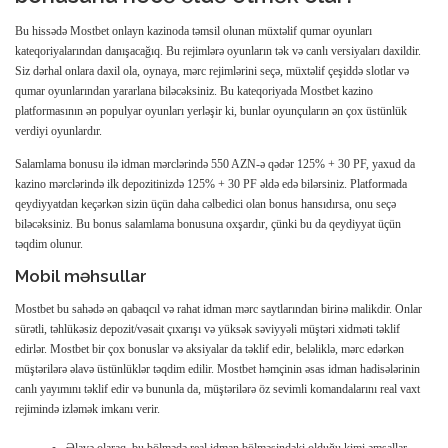
Bu hissədə Mostbet onlayn kazinoda təmsil olunan müxtəlif qumar oyunları
kateqoriyalarından danışacağıq. Bu rejimlərə oyunların tək və canlı versiyaları daxildir.
Siz dərhal onlara daxil ola, oynaya, mərc rejimlərini seçə, müxtəlif çeşiddə slotlar və
qumar oyunlarından yararlana biləcəksiniz. Bu kateqoriyada Mostbet kazino
platformasının ən populyar oyunları yerləşir ki, bunlar oyunçuların ən çox üstünlük
verdiyi oyunlardır.
Salamlama bonusu ilə idman mərclərində 550 AZN-ə qədər 125% + 30 PF, yaxud da
kazino mərclərində ilk depozitinizdə 125% + 30 PF əldə edə bilərsiniz. Platformada
qeydiyyatdan keçərkən sizin üçün daha cəlbedici olan bonus hansıdırsa, onu seçə
biləcəksiniz. Bu bonus salamlama bonusuna oxşardır, çünki bu da qeydiyyat üçün
təqdim olunur.
Mobil məhsullar
Mostbet bu sahədə ən qabaqcıl və rahat idman mərc saytlarından birinə malikdir. Onlar
sürətli, təhlükəsiz depozit/vəsait çıxarışı və yüksək səviyyəli müştəri xidməti təklif
edirlər. Mostbet bir çox bonuslar və aksiyalar da təklif edir, beləliklə, mərc edərkən
müştərilərə əlavə üstünlüklər təqdim edilir. Mostbet həmçinin əsas idman hadisələrinin
canlı yayımını təklif edir və bununla da, müştərilərə öz sevimli komandalarını real vaxt
rejimində izləmək imkanı verir.
Əlavə olaraq, bu bölmədə real idman bölməsindəki olduğu kimi əmsallar