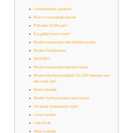
Genişləndirilmiş qeydiyyat
Rəsm və oyun qabağı mərcləri
❓ Mostbet AZ-90 nədir?
Xoş gəldin bonusu varmı?
Mostbet kazinosunda canlı dilerlərlə oyunlar
Hesabın Təsdiqlənməsi
MOSTBET
Mostbet kazinosunda depozitsiz bonus
Mostbet Qeydiyyat keçdikdə 555 AZN bonusunu necə
əldə etmək olar?
Mobil məhsullar
Mostbet Azerbaycan giriş rəsmi saytına
Əsl qumar oyunçularının rəyləri
Casino oyunları
Canlı Hesab
Əlaqə və dəstək