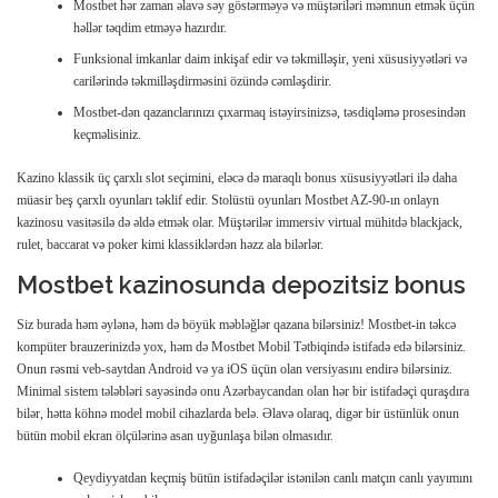
Mostbet hər zaman əlavə səy göstərməyə və müştəriləri məmnun etmək üçün
həllər təqdim etməyə hazırdır.
Funksional imkanlar daim inkişaf edir və təkmilləşir, yeni xüsusiyyətləri və
carilərində təkmilləşdirməsini özündə cəmləşdirir.
Mostbet-dən qazanclarınızı çıxarmaq istəyirsinizsə, təsdiqləmə prosesindən
keçməlisiniz.
Kazino klassik üç çarxlı slot seçimini, eləcə də maraqlı bonus xüsusiyyətləri ilə daha
müasir beş çarxlı oyunları təklif edir. Stolüstü oyunları Mostbet AZ-90-ın onlayn
kazinosu vasitəsilə də əldə etmək olar. Müştərilər immersiv virtual mühitdə blackjack,
rulet, baccarat və poker kimi klassiklərdən həzz ala bilərlər.
Mostbet kazinosunda depozitsiz bonus
Siz burada həm əylənə, həm də böyük məbləğlər qazana bilərsiniz! Mostbet-in təkcə
kompüter brauzerinizdə yox, həm də Mostbet Mobil Tətbiqində istifadə edə bilərsiniz.
Onun rəsmi veb-saytdan Android və ya iOS üçün olan versiyasını endirə bilərsiniz.
Minimal sistem tələbləri sayəsində onu Azərbaycandan olan hər bir istifadəçi quraşdıra
bilər, hətta köhnə model mobil cihazlarda belə. Əlavə olaraq, digər bir üstünlük onun
bütün mobil ekran ölçülərinə asan uyğunlaşa bilən olmasıdır.
Qeydiyyatdan keçmiş bütün istifadəçilər istənilən canlı matçın canlı yayımını