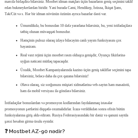
mərcdə birləşdirə bilərsiniz. Mostbet idman matçları üçün bazarların geniş seçimini təklif
edən bukmeykerlərdən biridir. Yəni burada Cəmi, Hendikep, İstisna, İkiqat Şans,
Tək/Cüt və s. Hər bir idman növünün özünün ayrıca bazarlar dəsti var.
Ümumilikdə, bu bonusdan 10 dəfə yararlana bilərsiniz, bu, yeni istifadəçilərə
tətbiq olunan müvəqqəti bonusdur.
Həmçinin pulsuz olaraq izləyə biləcəyim canlı yayım funksiyasını çox
bəyənirəm.
Real vaxt rejimi üçün mostbet rəsm olduqca genişdir, Oyunçu fikirlərinə
uyğun nəticəni mütləq tapacaqdır.
Üstəlik, Mostbet Kampaniyalarında kazino üçün geniş təkliflər seçimini tapa
bilərsiniz, beləcə daha da çox qazana bilərsiniz!
Əlavə olaraq, siz sorğunuzu müştəri xidmətlərinə veb-saytın həm masaüstü,
həm də mobil versiyası ilə göndərə bilərsiniz.
İstifadəçilər bonuslardan və promosyon kodlarından faydalanmaq istəsələr
promosyonun şərtlərini diqqətlə oxumalıdırlar. İcazə verildikdən sonra ofisin bütün
funksiyalarına giriş əldə edirəm. Rusiya Federasiyasındakı bir dəniz və qanuni saytda
şəxsi hesabın girmə üsulu eynidır.
❓ Mostbet AZ-90 nədir?