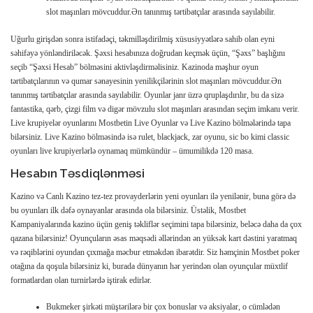
slot maşınları mövcuddur.Ən tanınmış tərtibatçılar arasında sayılabilir.
Uğurlu girişdən sonra istifadəçi, təkmilləşdirilmiş xüsusiyyətlərə sahib olan eyni
səhifəyə yönləndiriləcək. Şəxsi hesabınıza doğrudan keçmək üçün, “Şəxs” başlığını
seçib “Şəxsi Hesab” bölməsini aktivləşdirməlisiniz. Kazinoda məşhur oyun
tərtibatçılarının və qumar sənayesinin yenilikçilərinin slot maşınları mövcuddur.Ən
tanınmış tərtibatçılar arasında sayılabilir. Oyunlar janr üzrə qruplaşdırılır, bu da sizə
fantastika, qərb, çizgi film və digər mövzulu slot maşınları arasından seçim imkanı verir.
Live krupiyelər oyunlarını Mostbetin Live Oyunlar və Live Kazino bölmələrində tapa
bilərsiniz. Live Kazino bölməsində isə rulet, blackjack, zar oyunu, sic bo kimi classic
oyunları live krupiyerlərlə oynamaq mümkündür – ümumilikdə 120 masa.
Hesabın Təsdiqlənməsi
Kazino və Canlı Kazino tez-tez provayderlərin yeni oyunları ilə yenilənir, buna görə də
bu oyunları ilk dəfə oynayanlar arasında ola bilərsiniz. Üstəlik, Mostbet
Kampaniyalarında kazino üçün geniş təkliflər seçimini tapa bilərsiniz, beləcə daha da çox
qazana bilərsiniz! Oyunçuların əsas məqsədi əllərindən ən yüksək kart dəstini yaratmaq
və rəqiblərini oyundan çıxmağa məcbur etməkdən ibarətdir. Siz həmçinin Mostbet poker
otağına da qoşula bilərsiniz ki, burada dünyanın hər yerindən olan oyunçular müxtlif
formatlardan olan turnirlərdə iştirak edirlər.
Bukmeker şirkəti müştərilərə bir çox bonuslar və aksiyalar, o cümlədən