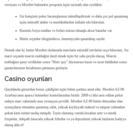
versiyası və Mostbet bukmeker proqramı üçün təyinatlı olan eyniliktir.
Siz həmçinin poker bacarıqlarınızı təkmilləşdirmək və daha çox pul qazanmaq
üçün müxtəlif alətlər və məsləhətlərdən istifadə edə bilərsiniz.
Rəsmdə Asiya totalları və forları istisna olmaqla əksər bazarlar var.
Bütün seçimlər düzgündürsə, ümumiyyətlə qazanılmış sayılır.
Demək olar ki, bütün Mostbet slotlarında mərclərin müxtəlif növlərini seçə bilərsiniz. Siz
mərci seçəndə mərcin məbləğini daxil etmək üçün bir sahə peyda olacaq. Mərcin
məbləğinə qərar verdikdən sonra “Mərc qoy” düyməsinə basın və oyun bitdikdən sonra
qazanclarınızın hesabınıza çatmasını gözləyin.
Casino oyunları
Qaydalarda göstərilən bonus çəkilişləri üçün bütün şərtlərə əməl edin. Mostbet AZ-90
Azərbaycanın aparıcı bukmeker kontorlarından biridir. 2009-ci ildə təsis edilən şirkət
onlayn mərc sahəsində əsas oyunçuya çevrilib. Mostbet AZ-90 bütün dünyadan olan
oyunçuların etimadını qazanmış sabit, yüksək keyfiyyətli məhsul və müştəri xidmətləri
şirkəti kimi özünü təsdiq etmişdir. Təyin olunmuş vaxtda hesabını artır və mistik
frispinlər, dəhşətli dərəcədə yüksək fribetlər və ya depozitinin yüksək faizlərini hədiyyə
olaraq əldə et!