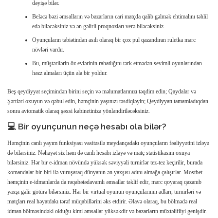
dəyişə bilər.
Beləcə bəzi əmsalların və bazarların cari matçda qalib gəlmək ehtimalını təhlil
edə biləcəksiniz və ən gəlirli proqnozları verə biləcəksiniz.
Oyunçuların təbiətindən asılı olaraq bir çox pul qazandıran ruletka mərc
növləri vardır.
Bu, müştərilərin öz evlərinin rahatlığını tərk etmədən sevimli oyunlarından
həzz almaları üçün əla bir yoldur.
Beş qeydiyyat seçimindən birini seçin və məlumatlarınızı təqdim edin; Qaydalar və
Şərtləri oxuyun və qəbul edin, həmçinin yaşınızı təsdiqləyin; Qeydiyyatı tamamladıqdan
sonra avtomatik olaraq şəxsi kabinetinizə yönləndiriləcəksiniz.
💻 Bir oyunçunun neçə hesabı ola bilər?
Həmçinin canlı yayım funksiyası vasitəsilə meydançadakı oyunçuların fəaliyyətini izləyə
də bilərsiniz. Nəhayət siz həm də canlı hesabı izləyə və matç statistikasını oxuya
bilərsiniz. Hər bir e-idman növündə yüksək səviyyəli turnirlər tez-tez keçirilir, burada
komandalar bir-biri ilə vuruşaraq dünyanın ən yaxşısı adını almağa çalışırlar. Mostbet
həmçinin e-idmanlarda da rəqabətədavamlı əmsallar təklif edir, mərc qoyaraq qazanıb
yaxşı gəlir götürə bilərsiniz. Hər bir virtual oyunun oyunçularının adları, turnirləri və
matçları real həyatdakı tərəf müqabillərini əks etdirir. Əlavə olaraq, bu bölmədə real
idman bölməsindəki olduğu kimi əmsallar yüksəkdir və bazarların müxtəlifliyi genişdir.