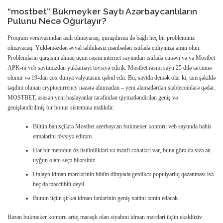
“mostbet” Bukmeyker Saytı Azərbaycanlıların
Pulunu Necə Oğurlayır?
Proqram versiyasından asılı olmayaraq, quraşdırma ilə bağlı heç bir probleminiz
olmayacaq. Yükləməzdən əvvəl təhlükəsiz mənbədən istifadə etdiyinizə əmin olun.
Problemlərin qarşısını almaq üçün rəsmi internet saytından istifadə etməyi və ya Mostbet
APK-ni veb saytımızdan yükləməyi tövsiyə edirik. Mostbet rəsmi saytı 25 dilə tərcümə
olunur və 19-dan çox dünya valyutasını qəbul edir. Bu, saytda demək olar ki, tam şəkildə
təqdim olunan cryptocurrency nəzərə alınmadan – yeni əlamətlərdən stablecoinlərə qədər.
MOSTBET, əsasən yeni başlayanlar tərəfindən qiymətləndirilən geniş və
genişləndirilmiş bir bonus sisteminə malikdir.
Bütün bahisçilərə Mostbet azerbaycan bukmeker kontoru veb saytında bahis
etmələrini tövsiyə edirəm.
Hər bir metodun öz üstünlükləri və mənfi cəhətləri var, buna görə də sizə ən
uyğun olanı seçə bilərsiniz.
Onlayn idman mərclərinin bütün dünyada getdikcə populyarlıq qazanması isə
heç də təəccüblü deyil.
Bunun üçün şirkət idman fənlərinin geniş xəttini təmin edəcək.
Bəzən bukmeker kontoru artıq maraqlı olan siyahını idman mərcləri üçün eksklüziv