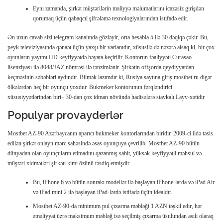
Eyni zamanda, şirkət müştərilərin maliyyə məlumatlarını icazəsiz girişdən
qorumaq üçün qabaqcıl şifrələmə texnologiyalarından istifadə edir.
Ən uzun cavab sizi telegram kanalında gözləyir, orta hesabla 5 ilə 30 dəqiqə çəkir. Bu,
peyk televiziyasında qənaət üçün yaxşı bir variantdır, xüsusilə də nəzərə alsaq ki, bir çox
oyunların yayımı HD keyfiyyətdə həyata keçirilir. Kontorun fəaliyyəti Curasao
lisenziyası ilə 8048/JAZ nömrəsi ilə tənzimlənir. Şirkətin offşorda qeydiyyatdan
keçməsinin səbəbləri aydındır. Bilmək lazımdır ki, Rusiya saytına giriş mostbet.ru digər
ölkələrdən heç bir oyunçu yoxdur. Bukmeker kontorunun fərqləndirici
xüsusiyyətlərindən biri– 30-dan çox idman növündə hadisələrə stavkalı Layv-xəttdir.
Populyar provayderlər
Mostbet AZ-90 Azərbaycanın aparıcı bukmeker kontorlarından biridir. 2009-ci ildə təsis
edilən şirkət onlayn mərc sahəsində əsas oyunçuya çevrilib. Mostbet AZ-90 bütün
dünyadan olan oyunçuların etimadını qazanmış sabit, yüksək keyfiyyətli məhsul və
müştəri xidmətləri şirkəti kimi özünü təsdiq etmişdir.
Bu, iPhone 6 və bütün sonrakı modellər ilə başlayan iPhone-larda və iPad Air
və iPad mini 2 ilə başlayan iPad-lərdə istifadə üçün idealdır.
Mostbet AZ-90-da minimum pul çıxarma məbləği 1 AZN təşkil edir, hər
əməliyyat üzrə maksimum məbləğ isə seçilmiş çıxarma üsulundan asılı olaraq