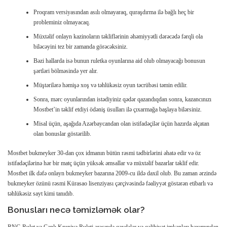
Proqram versiyasından asılı olmayaraq, quraşdırma ilə bağlı heç bir
probleminiz olmayacaq.
Müxtəlif onlayn kazinoların təkliflərinin əhəmiyyətli dərəcədə fərqli ola
biləcəyini tez bir zamanda görəcəksiniz.
Bəzi hallarda isə bunun ruletka oyunlarına aid olub olmayacağı bonusun
şərtləri bölməsində yer alır.
Müştərilərə həmişə xoş və təhlükəsiz oyun təcrübəsi təmin edilir.
Sonra, mərc oyunlarından istədiyiniz qədər qazandıqdan sonra, kazancınızı
Mostbet’in təklif etdiyi ödəniş üsulları ilə çıxarmağa başlaya bilərsiniz.
Misal üçün, aşağıda Azərbaycandan olan istifadəçilər üçün hazırda əlçatan
olan bonuslar göstərilib.
Mostbet bukmeyker 30-dan çox idmanın bütün rəsmi tədbirlərini əhatə edir və öz
istifadəçilərinə hər bir matç üçün yüksək əmsallar və müxtəlif bazarlar təklif edir.
Mostbet ilk dəfə onlayn bukmeyker bazarına 2009-cu ildə daxil olub. Bu zaman ərzində
bukmeyker özünü rəsmi Kürasao lisenziyası çərçivəsində fəaliyyət göstərən etibarlı və
təhlükəsiz sayt kimi tanıdıb.
Bonusları necə təmizləmək olar?
RNG Rulet və Canlı Krupiyə Ruleti arasında qaydalar və qalibiyət imkanları baxımından