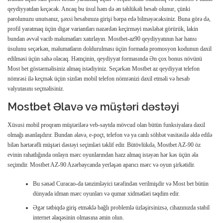
qeydiyyatdan keçəcək. Ancaq bu üsul həm də ən təhlükəli hesab olunur, çünki
parolunuzu unutsanız, şəxsi hesabınıza girişi bərpa edə bilməyəcəksiniz. Buna görə də,
profil yaratmaq üçün digər variantları nəzərdən keçirməyi məsləhət görürük, lakin
bundan əvvəl vacib məlumatları xatırlayın. Mostbet-az90 qeydiyyatının hər hansı
üsulunu seçərkən, məlumatların doldurulması üçün formada promosyon kodunun daxil
edilməsi üçün sahə olacaq. Həmçinin, qeydiyyat formasında Ən çox bonus növünü
Most bet göstərməlisiniz almaq istədiyiniz. Seçərkən Mostbet az qeydiyyat telefon
nömrəsi ilə keçmək üçün sizdən mobil telefon nömrənizi daxil etməli və hesab
valyutasını seçməlisiniz.
Mostbet Əlavə və müştəri dəstəyi
Xüsusi mobil proqram müştərilərə veb-saytda mövcud olan bütün funksiyalara daxil
olmağı asanlaşdırır. Bundan əlavə, e-poçt, telefon və ya canlı söhbət vasitəsilə əldə edilə
bilən hərtərəfli müştəri dəstəyi seçimləri təklif edir. Bütövlükdə, Mostbet AZ-90 öz
evinin rahatlığında onlayn mərc oyunlarından həzz almaq istəyən hər kəs üçün əla
seçimdir. Mostbet AZ-90 Azərbaycanda yerləşən aparıcı mərc və oyun şirkətidir.
Bu sənəd Curacao-da tənzimləyici tərəfindən verilmişdir və Most bet bütün
dünyada idman mərc oyunları və qumar xidmətləri təqdim edir.
Əgər tətbiqdə giriş etməklə bağlı problemlə üzləşirsinizsə, cihazınızda stabil
internet əlaqəsinin olmasına əmin olun.