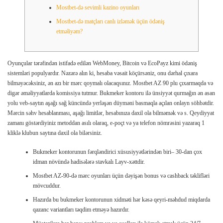
Mostbet-də sevimli kazino oyunları
Mostbet-də matçları canlı izləmək üçün ödəniş
etməliyəm?
Oyunçular tərəfindən istifadə edilən WebMoney, Bitcoin və EcoPayz kimi ödəniş
sistemləri populyardır. Nəzərə alın ki, hesaba vəsait köçürsəniz, onu dərhal çıxara
bilməyəcəksiniz, ən azı bir mərc qoymalı olacaqsınız. Mostbet AZ 90 plu çıxarmaqda və
digər əməliyyatlarda komissiya tutmur. Bukmeker kontoru ilə ünsiyyət qurmağın ən asan
yolu veb-saytın aşağı sağ küncündə yerləşən düyməni basmaqla açılan onlayn söhbətdir.
Mərcin səhv hesablanması, aşağı limitlər, hesabınıza daxil ola bilməmək və s. Qeydiyyat
zamanı göstərdiyiniz metoddan asılı olaraq, e-poçt və ya telefon nömrəsini yazaraq 1
kliklə klubun saytına daxil ola bilərsiniz.
Bukmeker kontorunun fərqləndirici xüsusiyyətlərindən biri– 30-dan çox
idman növündə hadisələrə stavkalı Layv-xəttdir.
Mostbet AZ-90-də mərc oyunları üçün dəyişən bonus və cashback təklifləri
mövcuddur.
Hazırda bu bukmeker kontorunun xidməti hər kəsə qeyri-məhdud miqdarda
qazanc variantları təqdim etməyə hazırdır.