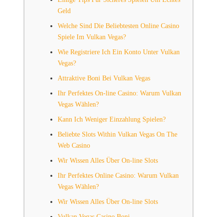
Geld
Welche Sind Die Beliebtesten Online Casino
Spiele Im Vulkan Vegas?
Wie Registriere Ich Ein Konto Unter Vulkan
Vegas?
Attraktive Boni Bei Vulkan Vegas
Ihr Perfektes On-line Casino: Warum Vulkan
Vegas Wählen?
Kann Ich Weniger Einzahlung Spielen?
Beliebte Slots Within Vulkan Vegas On The
Web Casino
Wir Wissen Alles Über On-line Slots
Ihr Perfektes Online Casino: Warum Vulkan
Vegas Wählen?
Wir Wissen Alles Über On-line Slots
Vulkan Vegas Casino Boni