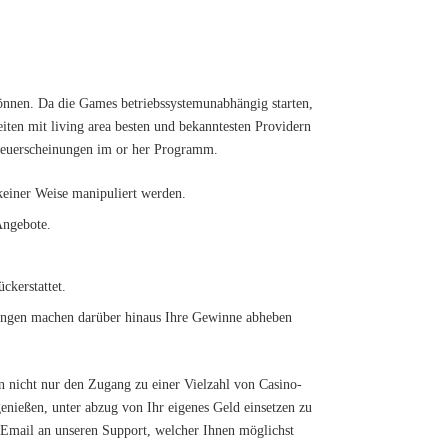
können. Da die Games betriebssystemunabhängig starten,
iten mit living area besten und bekanntesten Providern
 Neuerscheinungen im or her Programm.
keiner Weise manipuliert werden.
Angebote.
ckerstattet.
lungen machen darüber hinaus Ihre Gewinne abheben
 nicht nur den Zugang zu einer Vielzahl von Casino-
genießen, unter abzug von Ihr eigenes Geld einsetzen zu
e Email an unseren Support, welcher Ihnen möglichst