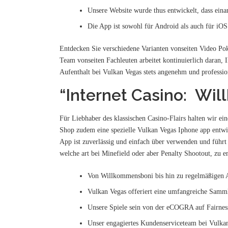
Unsere Website wurde thus entwickelt, dass eina
Die App ist sowohl für Android als auch für iOS
Entdecken Sie verschiedene Varianten vonseiten Video Pok
Team vonseiten Fachleuten arbeitet kontinuierlich daran, 
Aufenthalt bei Vulkan Vegas stets angenehm und professio
“Internet Casino: Wi
Für Liebhaber des klassischen Casino-Flairs halten wir ei
Shop zudem eine spezielle Vulkan Vegas Iphone app entwic
App ist zuverlässig und einfach über verwenden und führt j
welche art bei Minefield oder aber Penalty Shootout, zu e
Von Willkommensboni bis hin zu regelmäßigen Akt
Vulkan Vegas offeriert eine umfangreiche Samml
Unsere Spiele sein von der eCOGRA auf Fairness 
Unser engagiertes Kundenserviceteam bei Vulkan