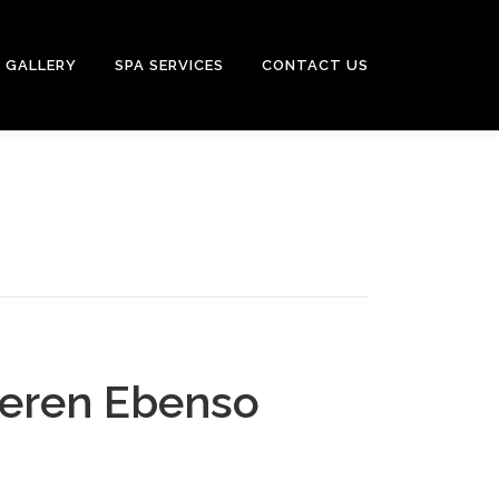
GALLERY
SPA SERVICES
CONTACT US
ieren Ebenso