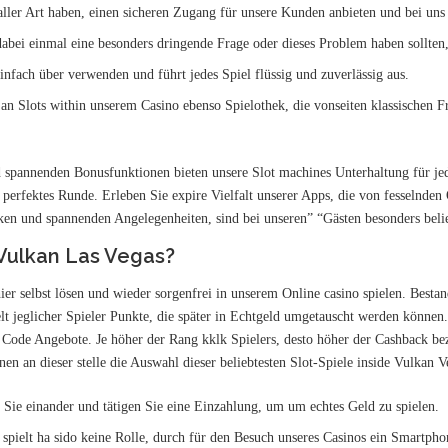
aller Art haben, einen sicheren Zugang für unsere Kunden anbieten und bei uns
bei einmal eine besonders dringende Frage oder dieses Problem haben sollten
infach über verwenden und führt jedes Spiel flüssig und zuverlässig aus.
an Slots within unserem Casino ebenso Spielothek, die vonseiten klassischen F
spannenden Bonusfunktionen bieten unsere Slot machines Unterhaltung für je
erfektes Runde. Erleben Sie expire Vielfalt unserer Apps, die von fesselnden O
ken und spannenden Angelegenheiten, sind bei unseren” “Gästen besonders beli
Vulkan Las Vegas?
ier selbst lösen und wieder sorgenfrei in unserem Online casino spielen. Best
 jeglicher Spieler Punkte, die später in Echtgeld umgetauscht werden können.
Code Angebote. Je höher der Rang kklk Spielers, desto höher der Cashback b
en an dieser stelle die Auswahl dieser beliebtesten Slot-Spiele inside Vulkan V
en Sie einander und tätigen Sie eine Einzahlung, um um echtes Geld zu spielen.
spielt ha sido keine Rolle, durch für den Besuch unseres Casinos ein Smartph