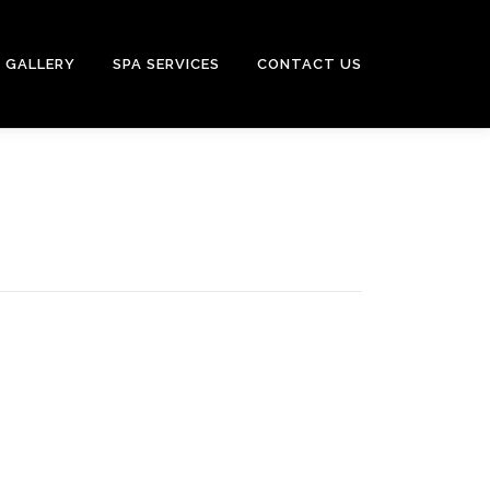
GALLERY
SPA SERVICES
CONTACT US