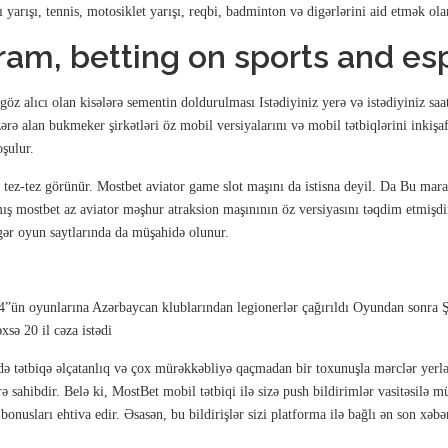
ı yarışı, tennis, motosiklet yarışı, reqbi, badminton və digərlərini aid etmək ola
gram, betting on sports and es
öz alıcı olan kisələrə sementin doldurulması Istədiyiniz yerə və istədiyiniz saa
nəzərə alan bukmeker şirkətləri öz mobil versiyalarını və mobil tətbiqlərini ink
oşulur.
ez-tez görünür. Mostbet aviator game slot maşını da istisna deyil. Da Bu mara
lmış mostbet az aviator məşhur atraksion maşınının öz versiyasını təqdim etmişd
ər oyun saytlarında da müşahidə olunur.
024”ün oyunlarına Azərbaycan klublarından legionerlər çağırıldı Oyundan sonra
sə 20 il cəza istədi
yerdə tətbiqə əlçatanlıq və çox mürəkkəbliyə qaçmadan bir toxunuşla mərclər y
 sahibdir. Belə ki, MostBet mobil tətbiqi ilə sizə push bildirimlər vasitəsilə 
 bonusları ehtiva edir. Əsasən, bu bildirişlər sizi platforma ilə bağlı ən son xəbə