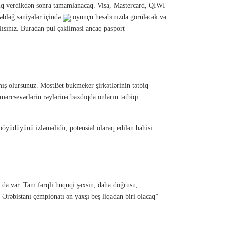
ılıq verdikdən sonra tamamlanacaq. Visa, Mastercard, QIWI
əbləğ saniyələr içində
oyunçu hesabınızda görüləcək və
ısınız. Buradan pul çəkilməsi ancaq pasport
mış olursunuz. MostBet bukmeker şirkətlərinin tətbiq
ərcsevərlərin rəylərinə baxdıqda onların tətbiqi
öyüdüyünü izləməlidir, potensial olaraq edilən bahisi
 da var. Tam fərqli hüquqi şəxsin, daha doğrusu,
 Ərəbistanı çempionatı ən yaxşı beş liqadan biri olacaq” –