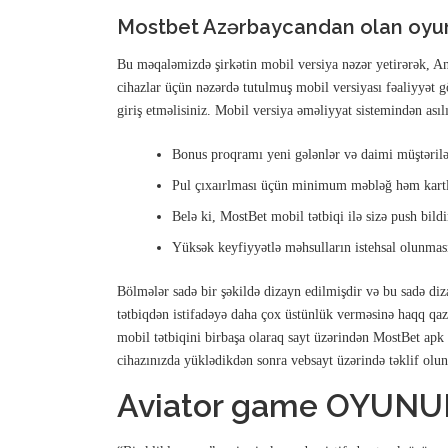
Mostbet Azərbaycandan olan oyun
Bu məqaləmizdə şirkətin mobil versiya nəzər yetirərək, And
cihazlar üçün nəzərdə tutulmuş mobil versiyası fəaliyyət g
giriş etməlisiniz. Mobil versiya əməliyyat sistemindən asıl
Bonus proqramı yeni gələnlər və daimi müştərilər
Pul çıxaırlması üçün minimum məbləğ həm kartla
Belə ki, MostBet mobil tətbiqi ilə sizə push bil
Yüksək keyfiyyətlə məhsulların istehsal olunmas
Bölmələr sadə bir şəkildə dizayn edilmişdir və bu sadə diz
tətbiqdən istifadəyə daha çox üstünlük verməsinə haqq qaz
mobil tətbiqini birbaşa olaraq sayt üzərindən MostBet apk
cihazınızda yüklədikdən sonra vebsayt üzərində təklif olun
Aviator game OYUN