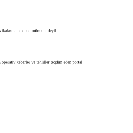
tistikalarına baxmaq mümkün deyil.
operativ xəbərlər və təhlillər təqdim edən portal