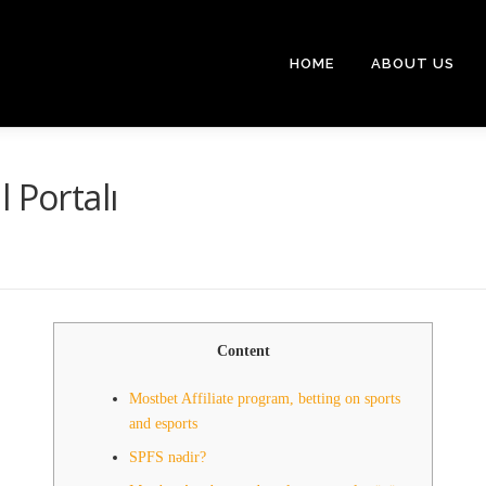
HOME
ABOUT US
 Portalı
Content
Mostbet Affiliate program, betting on sports
and esports
SPFS nədir?