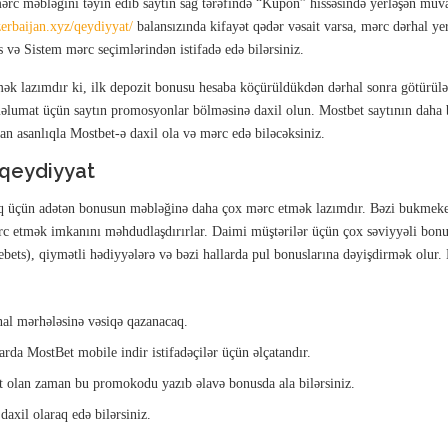
rc məbləğini təyin edib saytın sağ tərəfində “Kupon” hissəsində yerləşən müvaf
zerbaijan.xyz/qeydiyyat/
balansızında kifayət qədər vəsait varsa, mərc dərhal yer
 və Sistem mərc seçimlərindən istifadə edə bilərsiniz.
etmək lazımdır ki, ilk depozit bonusu hesaba köçürüldükdən dərhal sonra götürü
ı məlumat üçün saytın promosyonlar bölməsinə daxil olun. Mostbet saytının daha
n asanlıqla Mostbet-ə daxil ola və mərc edə biləcəksiniz.
ə qeydiyyat
q üçün adətən bonusun məbləğinə daha çox mərc etmək lazımdır. Bəzi bukmeke
 etmək imkanını məhdudlaşdırırlar. Daimi müştərilər üçün çox səviyyəli bonus
eebets), qiymətli hədiyyələrə və bəzi hallarda pul bonuslarına dəyişdirmək olur.
nal mərhələsinə vəsiqə qazanacaq.
rda MostBet mobile indir istifadəçilər üçün əlçatandır.
t olan zaman bu promokodu yazıb əlavə bonusda ala bilərsiniz.
axil olaraq edə bilərsiniz.