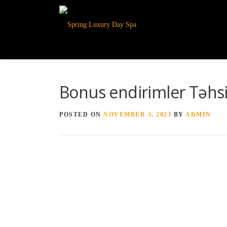
Bonus endirimler Təhsil
POSTED ON
NOVEMBER 3, 2023
BY
ADMIN