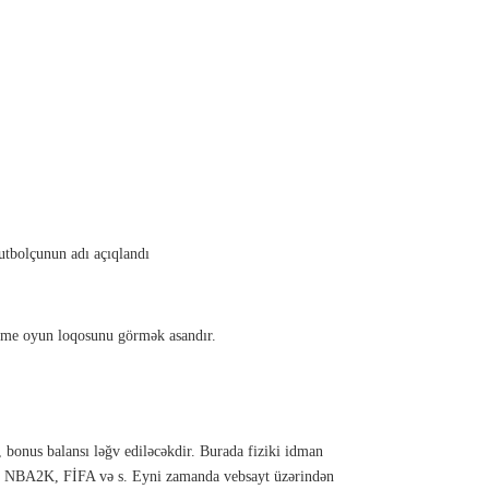
utbolçunun adı açıqlandı
game oyun loqosunu görmək asandır.
, bonus balansı ləğv ediləcəkdir. Burada fiziki idman
Six, NBA2K, FİFA və s. Eyni zamanda vebsayt üzərindən