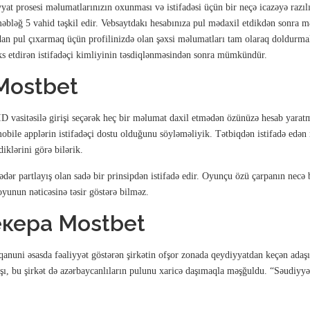
yat prosesi məlumatlarınızın oxunması və istifadəsi üçün bir neçə icazəyə raz
əğ 5 vahid təşkil edir. Vebsaytdakı hesabınıza pul mədaxil etdikdən sonra m
dan pul çıxarmaq üçün profilinizdə olan şəxsi məlumatları tam olaraq doldurmal
s etdirən istifadəçi kimliyinin təsdiqlənməsindən sonra mümkündür.
Mostbet
ID vasitəsilə girişi seçərək heç bir məlumat daxil etmədən özünüzə hesab yarat
le applərin istifadəçi dostu olduğunu söyləməliyik. Tətbiqdən istifadə edən m
iklərini görə bilərik.
 partlayış olan sadə bir prinsipdən istifadə edir. Oyunçu özü çarpanın necə b
oyunun nəticəsinə təsir göstərə bilməz.
екера Mostbet
qanuni əsasda fəaliyyət göstərən şirkətin ofşor zonada qeydiyyatdan keçən adaşı
şı, bu şirkət də azərbaycanlıların pulunu xaricə daşımaqla məşğuldu. “Səudiyyə