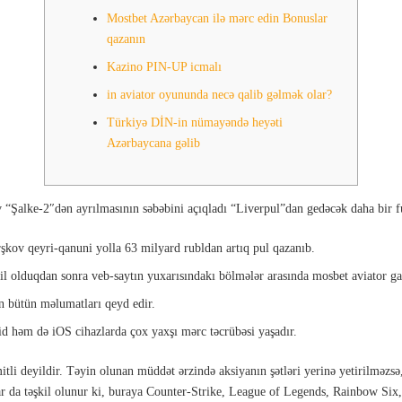
Mostbet Azərbaycan ilə mərc edin Bonuslar
qazanın
Kazino PIN-UP icmalı
in aviator oyununda necə qalib gəlmək olar?
Türkiyə DİN-in nümayəndə heyəti
Azərbaycana gəlib
Şalke-2″dən ayrılmasının səbəbini açıqladı “Liverpul”dan gedəcək daha bir f
şkov qeyri-qanuni yolla 63 milyard rubldan artıq pul qazanıb.
xil olduqdan sonra veb-saytın yuxarısındakı bölmələr arasında mosbet aviator 
an bütün məlumatları qeyd edir.
id həm də iOS cihazlarda çox yaxşı mərc təcrübəsi yaşadır.
tli deyildir. Təyin olunan müddət ərzində aksiyanın şətləri yerinə yetirilməzsə
anlar da təşkil olunur ki, buraya Counter-Strike, League of Legends, Rainbow 