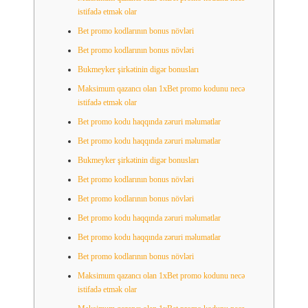
istifadə etmək olar
Bet promo kodlarının bonus növləri
Bet promo kodlarının bonus növləri
Bukmeyker şirkətinin digər bonusları
Maksimum qazancı olan 1xBet promo kodunu necə
istifadə etmək olar
Bet promo kodu haqqında zəruri məlumatlar
Bet promo kodu haqqında zəruri məlumatlar
Bukmeyker şirkətinin digər bonusları
Bet promo kodlarının bonus növləri
Bet promo kodlarının bonus növləri
Bet promo kodu haqqında zəruri məlumatlar
Bet promo kodu haqqında zəruri məlumatlar
Bet promo kodlarının bonus növləri
Maksimum qazancı olan 1xBet promo kodunu necə
istifadə etmək olar