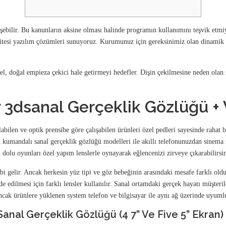
ğişebilir. Bu kanunların aksine olması halinde programın kullanımını teşvik et
sitesi yazılım çözümleri sunuyoruz. Kurumunuz için gereksinimiz olan dinamik i
el, doğal empieza çekici hale getirmeyi hedefler. Dişin çekilmesine neden olan 
r 3dsanal Gerçeklik Gözlüğü 
bilen ve optik prensibe göre çalışabilen ürünleri özel pedleri sayesinde rahat b
th kumandalı sanal gerçeklik gözlüğü modelleri ile akıllı telefonunuzdan sinema
 dolu oyunları özel yapım lenslerle oynayarak eğlencenizi zirveye çıkarabilirsin
i gelir. Ancak herkesin yüz tipi ve göz bebeğinin arasındaki mesafe farklı old
mesi için farklı lensler kullanılır. Sanal ortamdaki gerçek hayatı müşteriler
Ancak ürünlere yüklenen system telefon ve bilgisayar ile aynı ağ üzerinde uyuml
nal Gerçeklik Gözlüğü (4 7” Ve Five 5” Ekran)