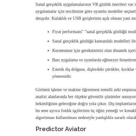
Sanal gerçeklik uygulamalarının VR gözlük önerileri var 
uygulamalar için tercihinize göre uyumlu modeller seçmel
detaydır. Kulaklık ve USB girişlerinin açık olması yani m
Fiyat performans” “sanal gerçeklik gözlüğü model
Sanal gerçeklik gözlüğü kumandalı modelleri ile 
Kurumunuz için gereksinimiz olan dinamik içerikl
Bazı uygulama ve oyunlarda eğlenceyi hissettirme
Estetik diş dolgusu, dişlerdeki çürükler, kırıkla
yöntemidir.
Görüntü işleme ve makine öğrenmesi temelli zeki empieza 
analizi alanlarında her ölçekte güvenilir çözümler sunuyo
hekimliğinin geleceğine doğru yola çıkın. Diş implantları
bu sene ayrıca fındık işçilerinin üç öğün yemeği ve konakl
algoritması kullanılması nedeniyle yanlışlıkla zararlı olar
Predictor Aviator