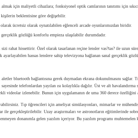
ak için maliyetli cihazlara; fonksiyonel optik camlarının tanıtımı için sıkıcı
işilerin beklentisine göre değişebilir.
olarak ücretsiz olarak oynatılabilen eğlenceli arcade oyunlarımızdan biridir.
 gerçeklik gözlüğü konforlu empieza ulaşılabilir durumdadır.
 sizi rahat hissettirir. Özel olarak tasarlanan reçine lensler vas?tas? ile uzun 
ak ayarlayabilen hassas lenslere sahip televizyona bağlanan sanal gerçeklik gözl
letler bluetooth bağlantısına gerek duymadan ekrana dokunulmasını sağlar. Tr
ı sayesinde telefonlardan yayılan ısı kolaylıkla dağılır. Üst ve alt havalandırm
ekli videolar izlenebilir. Bunun için uygulamanın de uma 360 derece özelliğin
abilirsiniz. Tıp öğrencileri için ameliyat simülasyonları, mimarlar ve mühendisl
le gerçekleştirilebilir. Uzay araştırmaları ve astronotların eğitimlerinde sobre 
stenmeyen donanımla gelen yazılım içeriyor. Bu yazılım programı muhtemelen 