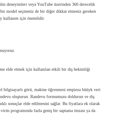
 film deneyimleri veya YouTube üzerinden 360 derecelik
bir model seçmeniz de bir diğer dikkat etmeniz gereken
y kullanım için önemlidir.
unuyoruz.
me elde etmek için kullanılan etkili bir diş hekimliği
el bilgisayarlı görü, makine öğrenmesi empieza büüyk veri
r randevu oluşturun. Randevu formumuzu doldurun ve diş
lı sonuçlar elde edilmesini sağlar. Bu fiyatlara ek olarak
i-virüs programında fazla geniş bir saptama imzası ya da