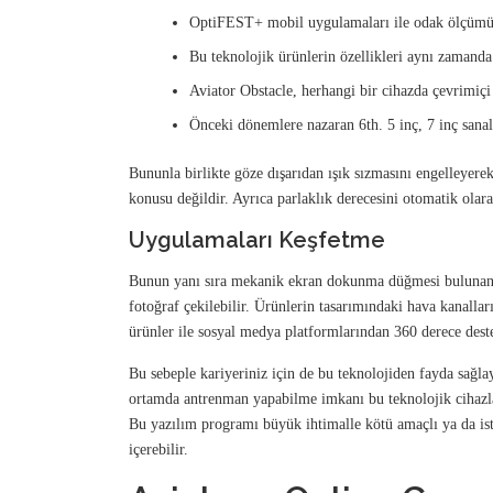
OptiFEST+ mobil uygulamaları ile odak ölçümü alm
Bu teknolojik ürünlerin özellikleri aynı zamanda k
Aviator Obstacle, herhangi bir cihazda çevrimiçi 
Önceki dönemlere nazaran 6th. 5 inç, 7 inç sanal
Bununla birlikte göze dışarıdan ışık sızmasını engelleyerek
konusu değildir. Ayrıca parlaklık derecesini otomatik olar
Uygulamaları Keşfetme
Bunun yanı sıra mekanik ekran dokunma düğmesi bulunan a
fotoğraf çekilebilir. Ürünlerin tasarımındaki hava kanallar
ürünler ile sosyal medya platformlarından 360 derece dest
Bu sebeple kariyeriniz için de bu teknolojiden fayda sağlay
ortamda antrenman yapabilme imkanı bu teknolojik cihazlar i
Bu yazılım programı büyük ihtimalle kötü amaçlı ya da i
içerebilir.