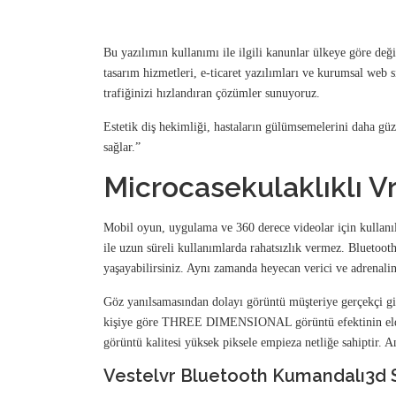
Bu yazılımın kullanımı ile ilgili kanunlar ülkeye göre de
tasarım hizmetleri, e-ticaret yazılımları ve kurumsal web 
trafiğinizi hızlandıran çözümler sunuyoruz.
Estetik diş hekimliği, hastaların gülümsemelerini daha güz
sağlar.”
Microcasekulaklıklı V
Mobil oyun, uygulama ve 360 derece videolar için kullanıla
ile uzun süreli kullanımlarda rahatsızlık vermez. Bluetoo
yaşayabilirsiniz. Aynı zamanda heyecan verici ve adrenalin
Göz yanılsamasından dolayı görüntü müşteriye gerçekçi gib
kişiye göre THREE DIMENSIONAL görüntü efektinin elde edil
görüntü kalitesi yüksek piksele empieza netliğe sahiptir. 
Vestelvr Bluetooth Kumandalı3d Sa