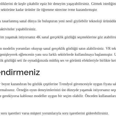
iklerini de keşfe çıkabilir eşsiz bir deneyim yaşayabilirsiniz. Gitmek istediğini
t sektörüne kadar ürünler ile öğrenme sürecine ivme kazandırmıştır.
 tasarlanmış sanal dünya ile buluşturan yeni nesil giyilebilir teknoloji ürünüdür
ktiviteler yapabilirsiniz.
m yaşamak istiyorsanız 4K sanal gerçeklik gözlüğü seçeneklerine göz atabilirs
 modelin yorumları okuyup sanal gerçeklik gözlüğü satın alabilirsiniz. VR tek
genişleyerek eğlencenin yanı sıra farklı sektörlerde kullanılmaya başlanmıştır. 
k gözlüğü seti ile oynadığınızda müthiş ses ve görüntü efektleriyle birlikte kend
endirmeniz
 boyut kazandıran bu gözlük çeşitlerine Trendyol güvencesiyle uygun fiyata sa
malısınız. Örneğin oyun deneyimlerinizi üst düzeyde yaşamak istiyorsanız seçe
e gerekiyorsa kablosuz modeller uygun bir seçim olabilir. Önceden kullananları
soru işaretleri varsa müşteri yorumlarıyla soru işaretlerini giderebilirsiniz.