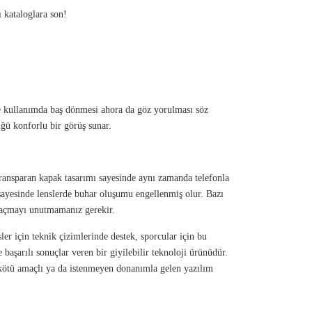
 kataloglara son!
süre kullanımda baş dönmesi ahora da göz yorulması söz
üğü konforlu bir görüş sunar.
ansparan kapak tasarımı sayesinde aynı zamanda telefonla
a sayesinde lenslerde buhar oluşumu engellenmiş olur. Bazı
i açmayı unutmamanız gerekir.
er için teknik çizimlerinde destek, sporcular için bu
başarılı sonuçlar veren bir giyilebilir teknoloji ürünüdür.
kötü amaçlı ya da istenmeyen donanımla gelen yazılım