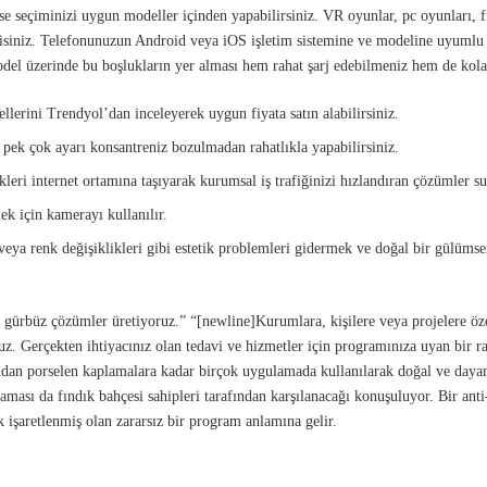
ise seçiminizi uygun modeller içinden yapabilirsiniz. VR oyunlar, pc oyunları,
isiniz. Telefonunuzun Android veya iOS işletim sistemine ve modeline uyumlu 
odel üzerinde bu boşlukların yer alması hem rahat şarj edebilmeniz hem de kola
lerini Trendyol’dan inceleyerek uygun fiyata satın alabilirsiniz.
pek çok ayarı konsantreniz bozulmadan rahatlıkla yapabilirsiniz.
eri internet ortamına taşıyarak kurumsal iş trafiğinizi hızlandıran çözümler s
k için kamerayı kullanılır.
r veya renk değişiklikleri gibi estetik problemleri gidermek ve doğal bir gülümse
gürbüz çözümler üretiyoruz.” “[newline]Kurumlara, kişilere veya projelere öz
ruz. Gerçekten ihtiyacınız olan tedavi ve hizmetler için programınıza uyan bi
ndan porselen kaplamalara kadar birçok uygulamada kullanılarak doğal ve dayanık
aması da fındık bahçesi sahipleri tarafından karşılanacağı konuşuluyor. Bir ant
ak işaretlenmiş olan zararsız bir program anlamına gelir.