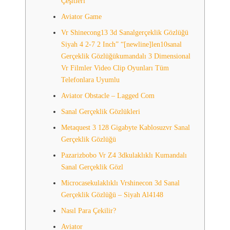
Çeşitleri
Aviator Game
Vr Shinecong13 3d Sanalgerçeklik Gözlüğü
Siyah 4 2-7 2 Inch” “[newline]len10sanal
Gerçeklik Gözlüğükumandalı 3 Dimensional
Vr Filmler Video Clip Oyunları Tüm
Telefonlara Uyumlu
Aviator Obstacle – Lagged Com
Sanal Gerçeklik Gözlükleri
Metaquest 3 128 Gigabyte Kablosuzvr Sanal
Gerçeklik Gözlüğü
Pazarizbobo Vr Z4 3dkulaklıklı Kumandalı
Sanal Gerçeklik Gözl
Microcasekulaklıklı Vrshinecon 3d Sanal
Gerçeklik Gözlüğü – Siyah Al4148
Nasıl Para Çekilir?
Aviator