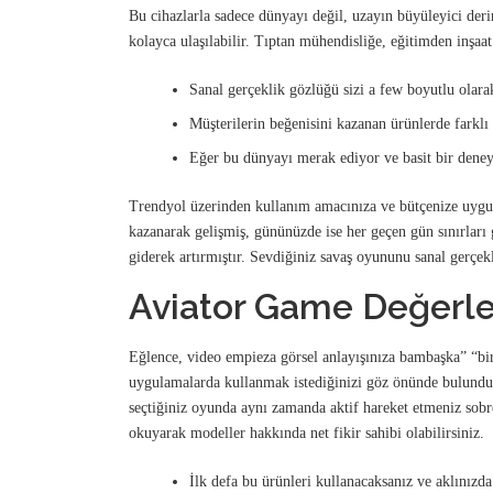
Bu cihazlarla sadece dünyayı değil, uzayın büyüleyici derinl
kolayca ulaşılabilir. Tıptan mühendisliğe, eğitimden inşaa
Sanal gerçeklik gözlüğü sizi a few boyutlu olarak
Müşterilerin beğenisini kazanan ürünlerde farklı a
Eğer bu dünyayı merak ediyor ve basit bir deneyi
Trendyol üzerinden kullanım amacınıza ve bütçenize uygun
kazanarak gelişmiş, gününüzde ise her geçen gün sınırları 
giderek artırmıştır. Sevdiğiniz savaş oyununu sanal gerçekli
Aviator Game Değerl
Eğlence, video empieza görsel anlayışınıza bambaşka” “bir
uygulamalarda kullanmak istediğinizi göz önünde bulundur
seçtiğiniz oyunda aynı zamanda aktif hareket etmeniz sobr
okuyarak modeller hakkında net fikir sahibi olabilirsiniz.
İlk defa bu ürünleri kullanacaksanız ve aklınızda 