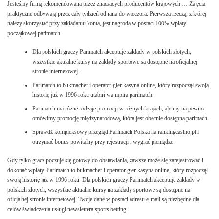
Jesteśmy firmą rekomendowaną przez znaczących producentów krajowych … Zajęcia
praktyczne odbywają przez cały tydzień od rana do wieczora. Pierwszą rzeczą, z której
należy skorzystać przy zakładaniu konta, jest nagroda w postaci 100% wpłaty
początkowej parimatch.
Dla polskich graczy Parimatch akceptuje zakłady w polskich złotych,
wszystkie aktualne kursy na zakłady sportowe są dostępne na oficjalnej
stronie internetowej.
Parimatch to bukmacher i operator gier kasyna online, który rozpoczął swoją
historię już w 1996 roku utabiri wa mpira parimatch.
Parimatch ma różne rodzaje promocji w różnych krajach, ale my na pewno
omówimy promocję międzynarodową, która jest obecnie dostępna parimach.
Sprawdź kompleksowy przegląd Parimatch Polska na rankingcasino.pl i
otrzymać bonus powitalny przy rejestracji i wygrać pieniądze.
Gdy tylko gracz poczuje się gotowy do obstawiania, zawsze może się zarejestrować i
dokonać wpłaty. Parimatch to bukmacher i operator gier kasyna online, który rozpoczął
swoją historię już w 1996 roku. Dla polskich graczy Parimatch akceptuje zakłady w
polskich złotych, wszystkie aktualne kursy na zakłady sportowe są dostępne na
oficjalnej stronie internetowej. Twoje dane w postaci adresu e-mail są niezbędne dla
celów świadczenia usługi newslettera sports betting.