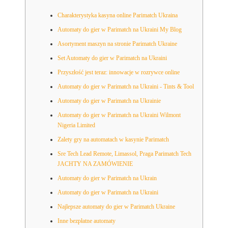
Charakterystyka kasyna online Parimatch Ukraina
Automaty do gier w Parimatch na Ukraini My Blog
Asortyment maszyn na stronie Parimatch Ukraine
Set Automaty do gier w Parimatch na Ukraini
Przyszłość jest teraz: innowacje w rozrywce online
Automaty do gier w Parimatch na Ukraini ‐ Tints & Tool
Automaty do gier w Parimatch na Ukrainie
Automaty do gier w Parimatch na Ukraini Wilmont
Nigeria Limited
Zalety gry na automatach w kasynie Parimatch
Sre Tech Lead Remote, Limassol, Praga Parimatch Tech
JACHTY NA ZAMÓWIENIE
Automaty do gier w Parimatch na Ukrain
Automaty do gier w Parimatch na Ukraini
Najlepsze automaty do gier w Parimatch Ukraine
Inne bezpłatne automaty