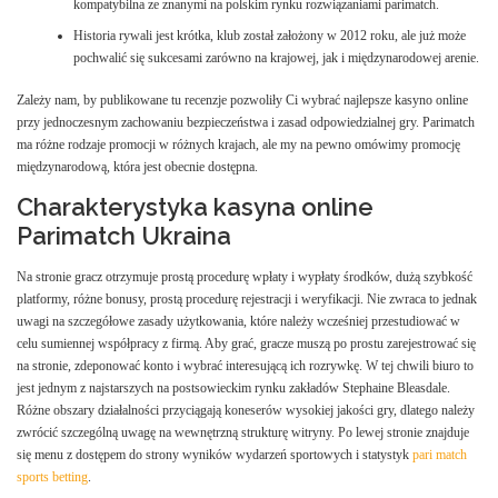
kompatybilna ze znanymi na polskim rynku rozwiązaniami parimatch.
Historia rywali jest krótka, klub został założony w 2012 roku, ale już może
pochwalić się sukcesami zarówno na krajowej, jak i międzynarodowej arenie.
Zależy nam, by publikowane tu recenzje pozwoliły Ci wybrać najlepsze kasyno online
przy jednoczesnym zachowaniu bezpieczeństwa i zasad odpowiedzialnej gry. Parimatch
ma różne rodzaje promocji w różnych krajach, ale my na pewno omówimy promocję
międzynarodową, która jest obecnie dostępna.
Charakterystyka kasyna online
Parimatch Ukraina
Na stronie gracz otrzymuje prostą procedurę wpłaty i wypłaty środków, dużą szybkość
platformy, różne bonusy, prostą procedurę rejestracji i weryfikacji. Nie zwraca to jednak
uwagi na szczegółowe zasady użytkowania, które należy wcześniej przestudiować w
celu sumiennej współpracy z firmą. Aby grać, gracze muszą po prostu zarejestrować się
na stronie, zdeponować konto i wybrać interesującą ich rozrywkę. W tej chwili biuro to
jest jednym z najstarszych na postsowieckim rynku zakładów Stephaine Bleasdale.
Różne obszary działalności przyciągają koneserów wysokiej jakości gry, dlatego należy
zwrócić szczególną uwagę na wewnętrzną strukturę witryny. Po lewej stronie znajduje
się menu z dostępem do strony wyników wydarzeń sportowych i statystyk
pari match
sports betting
.