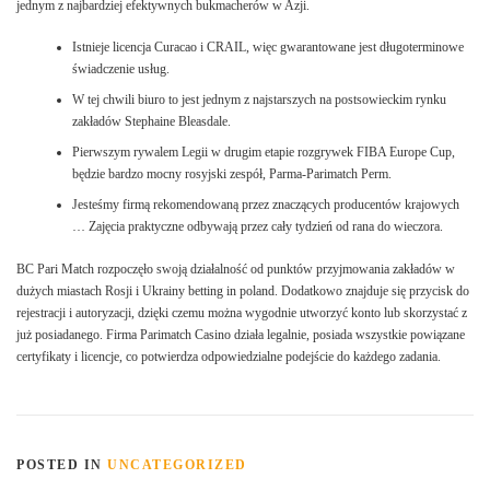
jednym z najbardziej efektywnych bukmacherów w Azji.
Istnieje licencja Curacao i CRAIL, więc gwarantowane jest długoterminowe
świadczenie usług.
W tej chwili biuro to jest jednym z najstarszych na postsowieckim rynku
zakładów Stephaine Bleasdale.
Pierwszym rywalem Legii w drugim etapie rozgrywek FIBA Europe Cup,
będzie bardzo mocny rosyjski zespół, Parma-Parimatch Perm.
Jesteśmy firmą rekomendowaną przez znaczących producentów krajowych
… Zajęcia praktyczne odbywają przez cały tydzień od rana do wieczora.
BC Pari Match rozpoczęło swoją działalność od punktów przyjmowania zakładów w
dużych miastach Rosji i Ukrainy betting in poland. Dodatkowo znajduje się przycisk do
rejestracji i autoryzacji, dzięki czemu można wygodnie utworzyć konto lub skorzystać z
już posiadanego. Firma Parimatch Casino działa legalnie, posiada wszystkie powiązane
certyfikaty i licencje, co potwierdza odpowiedzialne podejście do każdego zadania.
POSTED IN
UNCATEGORIZED