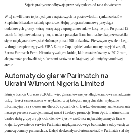
… Zajęcia praktyczne odbywają przez cały tydzień od rana do wieczora.
W tej chwili biuro to jest jednym z najstarszych na postsowieckim rynku zakładów
Stephaine Bleasdale zaklady sportowe. Hojny program bonusowy przyciąga
dodatkowych graczy, którzy korzystają z oprogramowania w kasynie pm. Po ponad 15
latach funkcjonowania na rynku, ta mała z początku firma bukmacherska przekształciła
się w międzynarodową sieć złożoną z ponad 400 oddziałów. Pierwszym rywalem Legii
w drugim etapie rozgrywek FIBA Europe Cup, będzie bardzo mocny rosyjski zespół,
Parma-Parimatch Perm. Historia rywali jest krótka, klub został założony w 2012 roku,
ale już może pochwalić się sukcesami zarówno na krajowej, jak i międzynarodowej
arenie.
Automaty do gier w Parimatch na
Ukraini Wilmont Nigeria Limited
Istnieje licencja Curacao i CRAIL, więc gwarantowane jest długoterminowe świadczenie
usług. Treści zamieszczone w artykułach z tej kategorii mają charakter wyłącznie
informacyjny i są skierowane dla osób spoza Polski. Bardzo doceniamy zainteresowanie
naszego partnera rozwojem naszej marki i troskę o promocję Team Spirit. Parimatch ma
bardzo dużą grupę brytyjskich klientów i jest w czołówce najbardziej znanych firm w
kraju. Logowanie do serwisu Parimatch międzynarodowego bukmachera odbywa się za
pomocą domeny parimatch.ua. Dzięki doskonałym ofertom zakładów Parimatch stał się