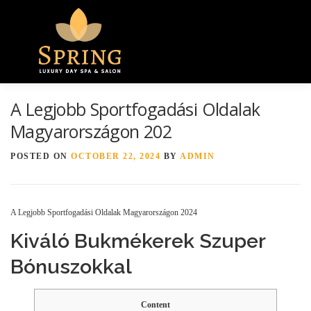
Menu
A Legjobb Sportfogadási Oldalak
HOME
ABOUT US
GALLERY
Magyarországon 202
POSTED ON
OCTOBER 22, 2024
BY
ADMIN
SPA SERVICES
CONTACT US
A Legjobb Sportfogadási Oldalak Magyarországon 2024
Kiváló Bukmékerek Szuper
Bónuszokkal
Content