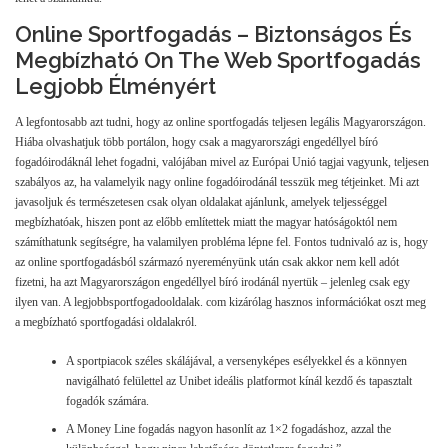
Online Sportfogadás – Biztonságos És
Megbízható On The Web Sportfogadás
Legjobb Élményért
A legfontosabb azt tudni, hogy az online sportfogadás teljesen legális Magyarországon.
Hiába olvashatjuk több portálon, hogy csak a magyarországi engedéllyel bíró
fogadóirodáknál lehet fogadni, valójában mivel az Európai Unió tagjai vagyunk, teljesen
szabályos az, ha valamelyik nagy online fogadóirodánál tesszük meg tétjeinket. Mi azt
javasoljuk és természetesen csak olyan oldalakat ajánlunk, amelyek teljességgel
megbízhatóak, hiszen pont az előbb említettek miatt the magyar hatóságoktól nem
számíthatunk segítségre, ha valamilyen probléma lépne fel. Fontos tudnivaló az is, hogy
az online sportfogadásból származó nyereményünk után csak akkor nem kell adót
fizetni, ha azt Magyarországon engedéllyel bíró irodánál nyertük – jelenleg csak egy
ilyen van. A legjobbsportfogadooldalak. com kizárólag hasznos információkat oszt meg
a megbízható sportfogadási oldalakról.
A sportpiacok széles skálájával, a versenyképes esélyekkel és a könnyen
navigálható felülettel az Unibet ideális platformot kínál kezdő és tapasztalt
fogadók számára.
A Money Line fogadás nagyon hasonlít az 1×2 fogadáshoz, azzal the