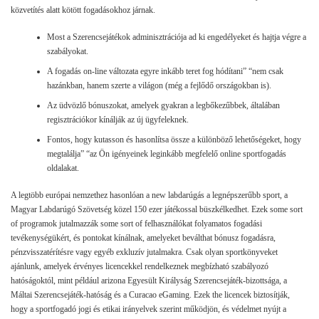
közvetítés alatt kötött fogadásokhoz járnak.
Most a Szerencsejátékok adminisztrációja ad ki engedélyeket és hajtja végre a
szabályokat.
A fogadás on-line változata egyre inkább teret fog hódítani” “nem csak
hazánkban, hanem szerte a világon (még a fejlődő országokban is).
Az üdvözlő bónuszokat, amelyek gyakran a legbőkezűbbek, általában
regisztrációkor kínálják az új ügyfeleknek.
Fontos, hogy kutasson és hasonlítsa össze a különböző lehetőségeket, hogy
megtalálja” “az Ön igényeinek leginkább megfelelő online sportfogadás
oldalakat.
A legtöbb európai nemzethez hasonlóan a new labdarúgás a legnépszerűbb sport, a
Magyar Labdarúgó Szövetség közel 150 ezer játékossal büszkélkedhet. Ezek some sort
of programok jutalmazzák some sort of felhasználókat folyamatos fogadási
tevékenységükért, és pontokat kínálnak, amelyeket beválthat bónusz fogadásra,
pénzvisszatérítésre vagy egyéb exkluzív jutalmakra. Csak olyan sportkönyveket
ajánlunk, amelyek érvényes licencekkel rendelkeznek megbízható szabályozó
hatóságoktól, mint például arizona Egyesült Királyság Szerencsejáték-bizottsága, a
Máltai Szerencsejáték-hatóság és a Curacao eGaming. Ezek the licencek biztosítják,
hogy a sportfogadó jogi és etikai irányelvek szerint működjön, és védelmet nyújt a