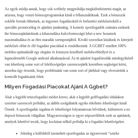
Az egyik módja annak, hogy sok webhely megpróbálja megkülönböztetni magát, az
arizona, hogy vonzó bónuszprogramokat kínál a felhasználóknak. Ezek a bónuszok
sokféle formát ölthetnek, az ingyenes fogadásoktól és befizetési mérkőzésektől a
speciális promóciókig és ajánlási jutalmakig. A komoly sportfogadók számára ezeknek
the bónuszajánlatoknak a kihasználása kulcsfontosságú lehet a new hozamok
maximalizálása és az élen maradás szempontjából. Kiváló szorzókat kínálunk és kiterjedt
mérkőzés előtti és élő fogadási piacokkal is rendelkezünk. A GGBET emellett 100%
mobilra optimalizált egy elegáns és könnyen kezelhető mobilwebhellyel és a
legmodernebb Google android alkalmazással. Az itt ajánlott fogadóirodák mindegyikénél
van lehetőség some sort of felelősségteljes szerencsejáték keretében segítséget kérni,
anordna úgy érezzük, hogy problémánk van some sort of játékkal vagy elvesztettük a
kontrollt fogadásaink felett.
Milyen Fogadási Piacokat Ajánl A Ggbet?
Akár a legjobb teniszfogadási módot keresi, akár a legjobb golffogadási oldalakon
szeretne szerencsét próbálni, az alábbi szolgáltatók egyike tökéletes lehetőséget kínál
Önnek. A sportfogadás izgalma és lehetőségei folyamatosan bővülnek, különösen a no
deposit bónuszok világában. Magyarországon is egyre népszerűbbek ezek az ajánlatok,
amelyek lehetővé teszik, hogy kockázat nélkül próbálja ki a fogadási lehetőségeket.
Jelenleg a külföldről üzemeltett sportfogadas az úgynevezett “szürke