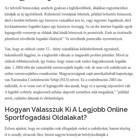
Az üdvözlő bónuszokat, amelyek gyakran a legbőkezűbbek, általában regisztrációkor
kínálják az új ügyfeleknek. Különböző formájúak lehetnek, például befizetési bónuszok,
ahol a kezdeti befizetés egy bizonyos százalékot tesz ki, vagy ingyenes fogadások, ahol
kockázatmentes fogadást kapsz egy bizonyos összegig. Az on the internet fogadás egyik
legnagyobb vonzereje az oldalak által kínált bónuszok és promóciók. Ezek az ösztönzők
jelentősen növelhetik fogadási élményét” “és növelhetik potenciális nyereményeit.
Van, hogy az oddsok szinte 15 – thirty százalékban különbözhetnek egymástól,
bukmékertől függően, és a legkisebb változás is magasabb profitot jelenthet. Mivel az
oddsok többtényezősek, így fontos, hogy nenni csak ezekre hagyatkozzunk fogadás
alatt. ☇ 2004 előtt the szárazföldi szerencsejáték legális volt, de nem volt szabályozás az
online szerencsejátékra vonatkozóan. Magyarországnak saját amerikaifutball-bajnoksága
van Nacionalna Confederación Srbije (NLS) néven. Ez a confederación 2003 óta
működik, és ez some sort of legnagyobb oka annak, hogy ez a sportág népszerűvé vált.
A legtöbb webhely megköveteli néhány alapvető személyes adat megadását,” “például
nevét, születési dátumát és elérhetőségeit.
Hogyan Válasszuk Ki A Legjobb Online
Sportfogadási Oldalakat?
Erősen ajánlott, hogy ne szimplán csak elfogadjuk ezeket a szabályokat, hanem tényleg
el is usually olvassuk őket, hiszen nagyon komolyan befolyásolhatják a