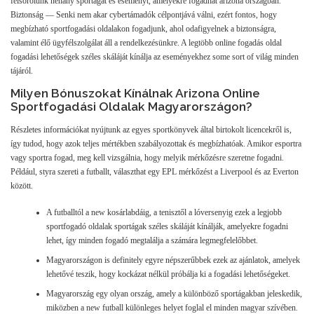
felsorolunk néhány sportágat és eseményt, amelyekre fogadhat arizona országban.
Biztonság — Senki nem akar cybertámadók célpontjává válni, ezért fontos, hogy
megbízható sportfogadási oldalakon fogadjunk, ahol odafigyelnek a biztonságra,
valamint élő ügyfélszolgálat áll a rendelkezésünkre. A legtöbb online fogadás oldal
fogadási lehetőségek széles skáláját kínálja az eseményekhez some sort of világ minden
tájáról.
Milyen Bónuszokat Kínálnak Arizona Online
Sportfogadási Oldalak Magyarországon?
Részletes információkat nyújtunk az egyes sportkönyvek által birtokolt licencekről is,
így tudod, hogy azok teljes mértékben szabályozottak és megbízhatóak. Amikor esportra
vagy sportra fogad, meg kell vizsgálnia, hogy melyik mérkőzésre szeretne fogadni.
Például, styra szereti a futballt, választhat egy EPL mérkőzést a Liverpool és az Everton
között.
A futballtól a new kosárlabdáig, a tenisztől a lóversenyig ezek a legjobb
sportfogadó oldalak sportágak széles skáláját kínálják, amelyekre fogadni
lehet, így minden fogadó megtalálja a számára legmegfelelőbbet.
Magyarországon is definitely egyre népszerűbbek ezek az ajánlatok, amelyek
lehetővé teszik, hogy kockázat nélkül próbálja ki a fogadási lehetőségeket.
Magyarország egy olyan ország, amely a különböző sportágakban jeleskedik,
miközben a new futball különleges helyet foglal el minden magyar szívében.