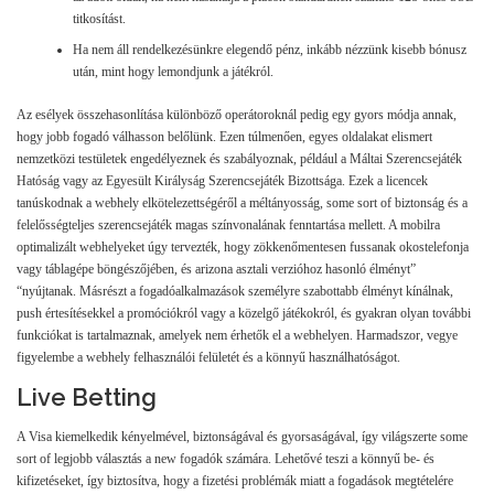
titkosítást.
Ha nem áll rendelkezésünkre elegendő pénz, inkább nézzünk kisebb bónusz
után, mint hogy lemondjunk a játékról.
Az esélyek összehasonlítása különböző operátoroknál pedig egy gyors módja annak,
hogy jobb fogadó válhasson belőlünk. Ezen túlmenően, egyes oldalakat elismert
nemzetközi testületek engedélyeznek és szabályoznak, például a Máltai Szerencsejáték
Hatóság vagy az Egyesült Királyság Szerencsejáték Bizottsága. Ezek a licencek
tanúskodnak a webhely elkötelezettségéről a méltányosság, some sort of biztonság és a
felelősségteljes szerencsejáték magas színvonalának fenntartása mellett. A mobilra
optimalizált webhelyeket úgy tervezték, hogy zökkenőmentesen fussanak okostelefonja
vagy táblagépe böngészőjében, és arizona asztali verzióhoz hasonló élményt”
“nyújtanak. Másrészt a fogadóalkalmazások személyre szabottabb élményt kínálnak,
push értesítésekkel a promóciókról vagy a közelgő játékokról, és gyakran olyan további
funkciókat is tartalmaznak, amelyek nem érhetők el a webhelyen. Harmadszor, vegye
figyelembe a webhely felhasználói felületét és a könnyű használhatóságot.
Live Betting
A Visa kiemelkedik kényelmével, biztonságával és gyorsaságával, így világszerte some
sort of legjobb választás a new fogadók számára. Lehetővé teszi a könnyű be- és
kifizetéseket, így biztosítva, hogy a fizetési problémák miatt a fogadások megtételére