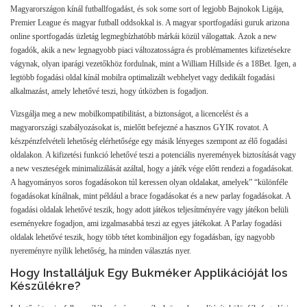
Magyarországon kínál futballfogadást, és sok some sort of legjobb Bajnokok Ligája,
Premier League és magyar futball oddsokkal is. A magyar sportfogadási guruk arizona
online sportfogadás üzletág legmegbízhatóbb márkái közül válogattak. Azok a new
fogadók, akik a new legnagyobb piaci változatosságra és problémamentes kifizetésekre
vágynak, olyan iparági vezetőkhöz fordulnak, mint a William Hillside és a 18Bet. Igen, a
legtöbb fogadási oldal kínál mobilra optimalizált webhelyet vagy dedikált fogadási
alkalmazást, amely lehetővé teszi, hogy útközben is fogadjon.
Vizsgálja meg a new mobilkompatibilitást, a biztonságot, a licencelést és a
magyarországi szabályozásokat is, mielőtt befejezné a hasznos GYIK rovatot. A
készpénzfelvételi lehetőség elérhetősége egy másik lényeges szempont az élő fogadási
oldalakon. A kifizetési funkció lehetővé teszi a potenciális nyeremények biztosítását vagy
a new veszteségek minimalizálását azáltal, hogy a játék vége előtt rendezi a fogadásokat.
A hagyományos soros fogadásokon túl keressen olyan oldalakat, amelyek” “különféle
fogadásokat kínálnak, mint például a brace fogadásokat és a new parlay fogadásokat. A
fogadási oldalak lehetővé teszik, hogy adott játékos teljesítményére vagy játékon belüli
eseményekre fogadjon, ami izgalmasabbá teszi az egyes játékokat. A Parlay fogadási
oldalak lehetővé teszik, hogy több tétet kombináljon egy fogadásban, így nagyobb
nyereményre nyílik lehetőség, ha minden választás nyer.
Hogy Installáljuk Egy Bukméker Applikációját Ios
Készülékre?