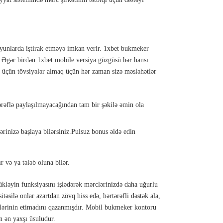
oyunlarda iştirak etməyə imkan verir. 1xbet bukmeker
r. Əgər birdən 1xbet mobile versiya güzgüsü hər hansı
k üçün tövsiyələr almaq üçün hər zaman sizə məsləhətlər
ərəflə paylaşılmayacağından tam bir şəkilə əmin ola
rinizə başlaya bilərsiniz.Pulsuz bonus əldə edin
 və ya tələb oluna bilər.
yükləyin funksiyasını işlədərək mərclərinizdə daha uğurlu
əsilə onlar azartdan zövq hiss edə, hərtərəfli dəstək ala,
ərilərinin etimadını qazanmışdır. Mobil bukmeker kontoru
n ən yaxşı üsuludur.