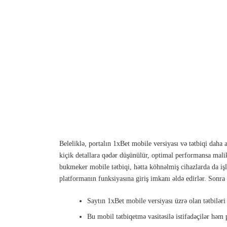
Beleliklə, portalın 1xBet mobile versiyası və tətbiqi daha
kiçik detallara qədər düşünülür, optimal performansa mali
bukmeker mobile tətbiqi, hətta köhnəlmiş cihazlarda da iş
platformanın funksiyasına giriş imkanı əldə edirlər. Sonr
Saytın 1xBet mobile versiyası üzrə olan tətbilər
Bu mobil tətbiqetmə vasitəsilə istifadəçilər həm