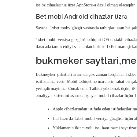
isə öz cihazlarınız üzrə AppStore-a daxil olmaq olacaqdır.
Bet mobi Android cihazlar üzrə
Saytda, 1xbet moby güzgü vasitəsilə tətbiqləri asan bir şək
1xbet mobil versiya güzgüsü tətbiqini IOS dəstəkli cihazl
dərəcədə təmin etdiyi sahələrdən biridir. 1xBet mərc şirkət
bukmeker saytlari,mer
Bukmeyker şirkətləri arasında çox zaman fərqlənən 1xBet Az
istifadənizə verir. Mobil tətbiqetmə mərclərin rahat bir şək
yerləşdirməyinizə kömək edir. Tətbiqi yükləmək üçün, iPho
əməliyyat sistemini əsasında işləyən mobil cihazlar üçün 1
Apple cihazlarından istifadə edən istifadəçilər 
Hal-hazırda 1xbet mobil versiya güzgüsü üçün akt
Yükləmənin ikinci yolu isə, həm rəsmi sayt üzər