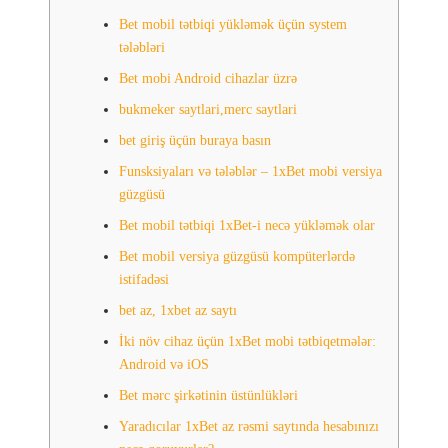
Bet mobil tətbiqi yükləmək üçün system
tələbləri
Bet mobi Android cihazlar üzrə
bukmeker saytlari,merc saytlari
bet giriş üçün buraya basın
Funsksiyaları və tələblər – 1xBet mobi versiya
güzgüsü
Bet mobil tətbiqi 1xBet-i necə yükləmək olar
Bet mobil versiya güzgüsü kompüterlərdə
istifadəsi
bet az, 1xbet az saytı
İki növ cihaz üçün 1xBet mobi tətbiqetmələr:
Android və iOS
Bet mərc şirkətinin üstünlükləri
Yaradıcılar 1xBet az rəsmi saytında hesabınızı