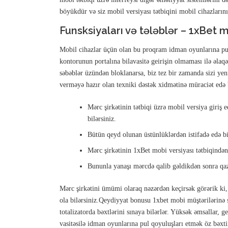
böyükdür və siz mobil versiyası tətbiqini mobil cihazlarını
Funsksiyaları və tələblər – 1xBet 
Mobil cihazlar üçün olan bu proqram idman oyunlarına pul
kontorunun portalına bilavasitə geirişin olmaması ilə əla
səbəblər üzündən bloklanarsa, biz tez bir zamanda sizi ye
verməyə hazır olan texniki dəstək xidmətinə müraciət edə b
Mərc şirkətinin tətbiqi üzrə mobil versiya giriş
bilərsiniz.
Bütün qeyd olunan üstünlüklərdən istifadə edə bi
Mərc şirkətinin 1xBet mobi versiyası tətbiqindən 
Bununla yanaşı mərcdə qalib gəldikdən sonra qaz
Mərc şirkətini ümümi olaraq nəzərdən keçirsək görərik ki, 
ola bilərsiniz.Qeydiyyat bonusu 1xbet mobi müştərilərinə s
totalizatorda bəxtlərini sınaya bilərlər. Yüksək əmsallar,
vasitəsilə idman oyunlarına pul qoyuluşları etmək öz bəxt