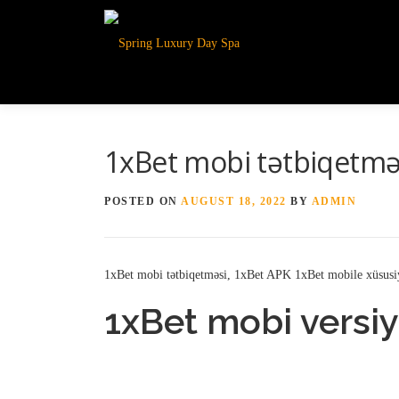
1xBet mobi tətbiqetməs
POSTED ON
AUGUST 18, 2022
BY
ADMIN
1xBet mobi tətbiqetməsi, 1xBet APK 1xBet mobile xüsusiy
1xBet mobi versiy