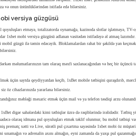
za və onun üstünlüklərindən istifadə edə bilərsiniz.
mobi versiya güzgüsü
 qoyuluşları etməyə, totalizatorda oynamağa, kazinoda slotlar işlətməyə, TV-
qədar 1xbet mobi versiya güzgüsü adlanan vasitədən istifadəyə əl atmaq lazımdı
ni mobil güzgü ilə təmin edəcəyik. Bloklamalardan rahat bir şəkildə yan keçmə
ilərsiniz.
 edərkən məlumatlarınızın tam olaraq məxfi saxlanacağından və heç bir üçüncü t
lmək üçün saytda qeydiyyatdan keçib, 1xBet mobile tətbiqini quraşdırıb, mərclə
siz öz cihazlarınızda yararlana bilərsiniz.
andığınız məbləği məxaric etmək üçün mail və ya telefon təsdiqi arzu olunandır
1xBet digər sahələrdəki kimi tətbiqlər üzrə də rəqiblərində irəlidədir. Tətbiq 
adəcə olaraq idmana pul qoyuluşları etmək təklif olunmur, bu mobil tətbiqi vasit
 geniş prematç xətti və Live, sürətli pul çıxartma sayəsində 1xbet mobi öz müşt
ini sınamağın və adrenalin axını almağın, eyni zamanda da yaxşı pul qazanmağı