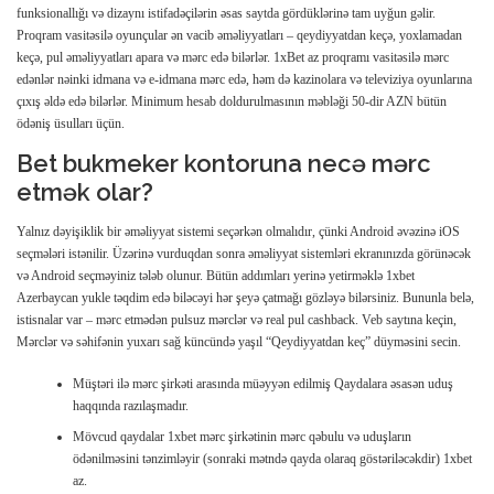
funksionallığı və dizaynı istifadəçilərin əsas saytda gördüklərinə tam uyğun gəlir.
Proqram vasitəsilə oyunçular ən vacib əməliyyatları – qeydiyyatdan keçə, yoxlamadan
keçə, pul əməliyyatları apara və mərc edə bilərlər. 1xBet az proqramı vasitəsilə mərc
edənlər nəinki idmana və e-idmana mərc edə, həm də kazinolara və televiziya oyunlarına
çıxış əldə edə bilərlər. Minimum hesab doldurulmasının məbləği 50-dir AZN bütün
ödəniş üsulları üçün.
Bet bukmeker kontoruna necə mərc
etmək olar?
Yalnız dəyişiklik bir əməliyyat sistemi seçərkən olmalıdır, çünki Android əvəzinə iOS
seçmələri istənilir. Üzərinə vurduqdan sonra əməliyyat sistemləri ekranınızda görünəcək
və Android seçməyiniz tələb olunur. Bütün addımları yerinə yetirməklə 1xbet
Azerbaycan yukle təqdim edə biləcəyi hər şeyə çatmağı gözləyə bilərsiniz. Bununla belə,
istisnalar var – mərc etmədən pulsuz mərclər və real pul cashback. Veb saytına keçin,
Mərclər və səhifənin yuxarı sağ küncündə yaşıl “Qeydiyyatdan keç” düyməsini secin.
Müştəri ilə mərc şirkəti arasında müəyyən edilmiş Qaydalara əsasən uduş
haqqında razılaşmadır.
Mövcud qaydalar 1xbet mərc şirkətinin mərc qəbulu və uduşların
ödənilməsini tənzimləyir (sonraki mətndə qayda olaraq göstəriləcəkdir) 1xbet
az.