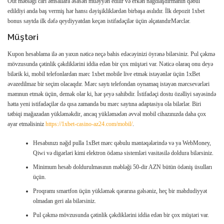
Out məbləği cari əmsallara əsasən müəyyən edilir və erkən nağdlaşdırmanın qəbul
edildiyi anda baş vermiş hər hansı dəyişikliklərdən birbaşa asılıdır. İlk depozit 1xbet
bonus saytda ilk dəfə qeydiyyatdan keçən istifadəçilər üçün əlçatandırMərclər.
Müştəri
Kupon hesablama ilə ən yaxın nəticə neçə bahis edəcəyinizi öyrənə bilərsiniz. Pul çəkmə
mövzusunda çətinlik çəkdiklərini iddia edən bir çox müştəri var. Nəticə olaraq onu deyə
bilərik ki, mobil telefonlardan mərc 1xbet mobile live etmək istəyənlər üçün 1xBet
əvəzedilməz bir seçim olacaqdır. Mərc saytı telefondan oynamaq istəyən mərcsevərləri
məmnun etmək üçün, demək olar ki, hər şeyə sahibdir. İstifadəçi dostu özəlliyi sayəsində
hətta yeni istifadəçilər də qısa zamanda bu mərc saytına adaptasiya ola bilərlər. Biri
tətbiqi mağazadan yükləməkdir, ancaq yükləmədən əvvəl mobil cihazınızda daha çox
ayar etməlisiniz
https://1xbet-casino-az24.com/mobil/
.
Hesabınızı nəğd pulla 1xBet mərc qəbulu məntəqələrində və ya WebMoney,
Qiwi və digərləri kimi elektron ödəmə sistemləri vasitəsilə doldura bilərsiniz.
Minimum hesab doldurulmasının məbləği 50-dir AZN bütün ödəniş üsulları
üçün.
Proqramı smartfon üçün yükləmək qərarına gəlsəniz, heç bir məhdudiyyət
olmadan geri ala bilərsiniz.
Pul çəkmə mövzusunda çətinlik çəkdiklərini iddia edən bir çox müştəri var.