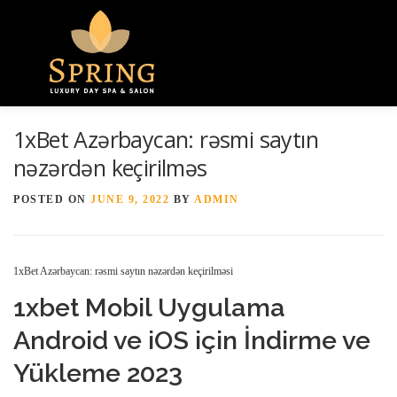
Menu
1xBet Azərbaycan: rəsmi saytın
HOME
ABOUT US
GALLERY
nəzərdən keçirilməs
POSTED ON
JUNE 9, 2022
BY
ADMIN
SPA SERVICES
CONTACT US
1xBet Azərbaycan: rəsmi saytın nəzərdən keçirilməsi
1xbet Mobil Uygulama
Android ve iOS için İndirme ve
Yükleme 2023