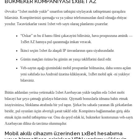
BUKMEKER KOMPANİYASI 1XBET AZ
Əvvəlcə “1xbet mobile yukle” smartfon tətbiqini söyləyərək tətbiqetməni quraşdıra
bilərsiniz. Kompüterinizi qurmağa və ya yalnız telefonunuzdan daxil olmağa ehtiyac
yoxdur. Təcavüzkarlar rəsmi 1xbet veb saytı olaraq planlarını çıxarırlar.
“Oskar” ın bu il hansı filmi çəkəcəyini bilirsiniz, hava proqnozuna əminik —
1xBet AZ hamıya pul qazanmağa imkan verəcək.
İkinci seçim 1xbet ilə əlaqəli IP ünvanlarının qara siyahısındadır.
Günün matçları özünə bu günün ən yaxşı təkliflərini daxil edir.
Veb-saytın aşağı qismindəki mobil proqramlar bölməsinə, daha sonra açılan
yeni səhifədə isə Android üzərinə klikləyərək, 1xBet mobil apk -ni yukleye
bilərsiniz.
Bütün addımları yerinə yetirməklə 1xbet Azerbaycan yukle təqdim edə 1xbet mobi
biləcəyi hər şeyə çatmağı gözləyə bilərsiniz. Qiymətli bonuslarla idmana bahis etmək
istəyirsinizsə, bloklama ətrafında bir yol tapın. Şirkət bu sahədə yaranan ilk şirkətlərdən
biridir, pul oyunları üçün əlverişli şərait təklif edir. Kompüterə bağlanmadan giriş əldə
etmək üçün mobil tətbiqetmə var. Onu da qeyd edək ki, bukmeker kontorunun veb-saytı
Azərbaycan dilinə də tərcümə olunmuşdur.
Mobil akıllı cihazım üzerinden 1xBet hesabıma