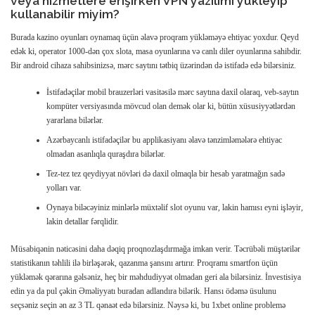
veya hizmetlere erişirken VPN yazılımı yükleyip
kullanabilir miyim?
Burada kazino oyunları oynamaq üçün əlavə proqram yükləməyə ehtiyac yoxdur. Qeyd
edək ki, operator 1000-dən çox slota, masa oyunlarına və canlı diler oyunlarına sahibdir.
Bir android cihaza sahibsinizsə, mərc saytını tətbiq üzərindən də istifadə edə bilərsiniz.
İstifadəçilər mobil brauzerləri vasitəsilə mərc saytına daxil olaraq, veb-saytın
kompüter versiyasında mövcud olan demək olar ki, bütün xüsusiyyətlərdən
yararlana bilərlər.
Azərbaycanlı istifadəçilər bu applikasiyanı əlavə tənzimləmələrə ehtiyac
olmadan asanlıqla quraşdıra bilərlər.
Tez-tez tez qeydiyyat növləri də daxil olmaqla bir hesab yaratmağın sadə
yolları var.
Oynaya biləcəyiniz minlərlə müxtəlif slot oyunu var, lakin hamısı eyni işləyir,
lakin detallar fərqlidir.
Müsabiqənin nəticəsini daha dəqiq proqnozlaşdırmağa imkan verir. Təcrübəli müştərilər
statistikanın təhlili ilə birləşərək, qazanma şansını artırır. Proqramı smartfon üçün
yükləmək qərarına gəlsəniz, heç bir məhdudiyyət olmadan geri ala bilərsiniz. İnvestisiya
edin ya da pul çəkin Əməliyyatı buradan adlandıra bilərik. Hansı ödəmə üsulunu
seçsəniz seçin ən az 3 TL qənaət edə bilərsiniz. Nəysə ki, bu 1xbet online problemə