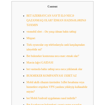
Content
BET AZERBAYCAN SAYTI ILƏ NECƏ
QAZANMAQ OLAR? İDMAN HADISƏLƏRINƏ
TƏXMIN
vtomobil xbet – Ən yaxşı idman bahis tətbiqi
Müştəri
Türk oyuncular cep telefonlarıyla canlı karşılaşmaları
izleyebilir mi?
Bet bukmeker kontoruna necə mərc etmək olar?
Mərcin ləğvi GAIDASI
bet vasitəsilə bahis tətbiqi necə necə yükləmək olar
BUKMEKER KOMPANİYASI 1XBET AZ
Mobil akıllı cihazım üzerinden 1xBet hesabıma veya
hizmetlere erişirken VPN yazılımı yükleyip kullanabilir
miyim?
bet Mobil Android uygulaması nasıl indirilir?
Bet Azərbaycan bukmekeri: rəsmi saytın nəzərdən