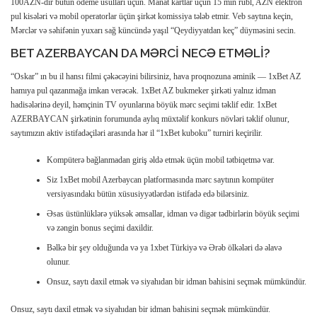
100AZN-dir bütün odeme üsullari üçün. Manat kartlar üçün 15 min rubl, AZN elektron
pul kisələri və mobil operatorlar üçün şirkət komissiya tələb etmir. Veb saytına keçin,
Mərclər və səhifənin yuxarı sağ küncündə yaşıl “Qeydiyyatdan keç” düyməsini secin.
BET AZERBAYCAN DA MƏRCİ NECƏ ETMƏLİ?
“Oskar” ın bu il hansı filmi çəkəcəyini bilirsiniz, hava proqnozuna əminik — 1xBet AZ
hamıya pul qazanmağa imkan verəcək. 1xBet AZ bukmeker şirkəti yalnız idman
hadisələrinə deyil, həmçinin TV oyunlarına böyük mərc seçimi təklif edir. 1xBet
AZERBAYCAN şirkətinin forumunda aylıq müxtəlif konkurs növləri təklif olunur,
saytımızın aktiv istifadəçiləri arasında hər il “1xBet kuboku” turniri keçirilir.
Kompüterə bağlanmadan giriş əldə etmək üçün mobil tətbiqetmə var.
Siz 1xBet mobil Azerbaycan platformasında mərc saytının kompüter
versiyasındakı bütün xüsusiyyətlərdən istifadə edə bilərsiniz.
Əsas üstünlüklərə yüksək əmsallar, idman və digər tədbirlərin böyük seçimi
və zəngin bonus seçimi daxildir.
Bəlkə bir şey olduğunda və ya 1xbet Türkiyə və Ərəb ölkələri də əlavə
olunur.
Onsuz, saytı daxil etmək və siyahıdan bir idman bahisini seçmək mümkündür.
Onsuz, saytı daxil etmək və siyahıdan bir idman bahisini seçmək mümkündür.