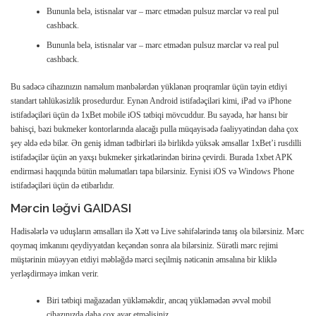
Bununla belə, istisnalar var – mərc etmədən pulsuz mərclər və real pul
cashback.
Bununla belə, istisnalar var – mərc etmədən pulsuz mərclər və real pul
cashback.
Bu sadəcə cihazınızın naməlum mənbələrdən yüklənən proqramlar üçün təyin etdiyi
standart təhlükəsizlik prosedurdur. Eynən Android istifadəçiləri kimi, iPad və iPhone
istifadəçiləri üçün də 1xBet mobile iOS tətbiqi mövcuddur. Bu sayədə, hər hansı bir
bahisçi, bəzi bukmeker kontorlarında alacağı pulla müqayisədə fəaliyyətindən daha çox
şey əldə edə bilər. Ən geniş idman tədbirləri ilə birlikdə yüksək əmsallar 1xBet’i rusdilli
istifadəçilər üçün ən yaxşı bukmeker şirkətlərindən birinə çevirdi. Burada 1xbet APK
endirməsi haqqında bütün məlumatları tapa bilərsiniz. Eynisi iOS və Windows Phone
istifadəçiləri üçün də etibarlıdır.
Mərcin ləğvi GAIDASI
Hadisələrlə və uduşların əmsalları ilə Xətt və Live səhifələrində tanış ola bilərsiniz. Mərc
qoymaq imkanını qeydiyyatdan keçəndən sonra ala bilərsiniz. Sürətli mərc rejimi
müştərinin müəyyən etdiyi məbləğdə mərci seçilmiş nəticənin əmsalına bir kliklə
yerləşdirməyə imkan verir.
Biri tətbiqi mağazadan yükləməkdir, ancaq yükləmədən əvvəl mobil
cihazınızda daha çox ayar etməlisiniz.