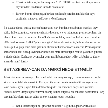
Çünki bu istifadəçilər bu proqramı APP STORE vasitəsi ilə yükləyə və ya
saytımızdakı linklərdən istifadə edə bilərlər.
Bir çox bonus almaq üçün birdən çox hesab yaradan istifadəçilər sayt
tərəfindən müəyyən ediləcək və bloklanacaq.
Bir qayda olaraq, pulsuz mərcin bitmə tarixi var, bundan sonra bonus mərcləri ləğv
edilir. 1xBet az müntəzəm oyunçuları fərdi olaraq və ya müntəzəm promosyonların bir
hissəsi kimi depozit bonusları ilə mükafatlandıra bilər, məsələn, həftə sonları hesabın
50% doldurulması. 1xBet “yalnız ona görə” təkrar depozitlər üçün bonuslar vermir –
bonus pul və ya pulsuz mərc şəklində alınan mükafatlar mərc tələb edir. Promosyonun
şərtlərindən asılı olaraq, oyunçular bonusları mərc etmək üçün real və ya bonus puldan
istifadə edirlər. Cashback oyunçular üçün təsəlli bonusudur 1xBet qələbələr və itkilər
arasında mənfi fərqlə.
BET AZERBAYCAN DA MƏRCİ NECƏ ETMƏLİ?
1xbet slotunun ən maraqlı cəhətlərindən biri onun oynamaq çox asan olması və heç bir
xüsusi təlim tələb etməməsidir. Oynaya biləcəyiniz minlərlə müxtəlif slot oyunu var,
lakin hamısı eyni işləyir, lakin detallar fərqlidir. Siz mərcinizi seçirsiniz, çarxları
fırladırsınız və kifayət qədər simvol ödəniş xəttinə düşərsə, siz mükafat qazanırsınız. Beş
çarx istifadəçilərin iştirak etdiyi ən çox yayılmış oyun növüdür.
Bank kartları üçün pul çıxarma müddəti 7 iş gününə qədər artırıla bilər.