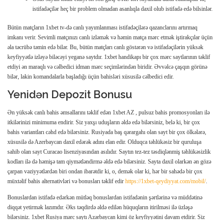
istifadəçilər heç bir problem olmadan asanlıqla daxil olub istifadə edə bilsinlər.
Bütün matçların 1xbet tv-də canlı yayımlanması istifadəçilərə qazanclarını artırmaq
imkanı verir. Sevimli matçınızı canlı izləmək və həmin matça mərc etmək iştirakçılar üçün
əla təcrübə təmin edə bilər. Bu, bütün matçları canlı göstərən və istifadəçilərin yüksək
keyfiyyətlə izləyə biləcəyi yeganə saytdır. 1xbet handikapı bir çox mərc saytlarının təklif
etdiyi ən maraqlı və cəlbedici idman mərc seçimlərindən biridir. Əvvəlcə çaşqın görünə
bilər, lakin komandalarla başladığı üçün bahisləri xüsusilə cəlbedici edir.
Yenidən Depozit Bonusu
Ən yüksək canlı bahis əmsallarını təklif edən 1xbet AZ , pulsuz bahis promosyonları ilə
itkilərinizi minimuma endirir. Siz yaxşı uduşların əldə edə bilərsiniz, belə ki, bir çox
bahis variantları cəhd edə bilərsiniz. Rusiyada baş qərargahı olan sayt bir çox ölkələrə,
xüsusilə də Azerbaycan daxil edərək adını elan edir. Olduqca təhlükəsiz bir quruluşa
sahib olan sayt Curacao lisenziyasından asılıdır. Saytın tez-tez təsdiqlənmiş təhlükəsizlik
kodları ilə də həmişə tam qiymətləndirmə əldə edə bilərsiniz. Sayta daxil olarkən ən gözə
çarpan vəziyyətlərdən biri ondan ibarətdir ki, o, demək olar ki, hər bir sahədə bir çox
müxtəlif bahis alternativləri və bonusları təklif edir
https://1xbet-qeydiyyat.com/mobil/
.
Bonuslardan istifadə edərkən mütləq bonuslardan istifadənin şərtlərinə və müddətinə
diqqət yetirmək lazımdır. Əks təqdirdə əldə edilən hüquqların itirilməsi ilə üzləşə
bilərsiniz. 1xbet Rusiya mərc saytı Azərbaycan kimi öz keyfiyyətini davam etdirir. Siz