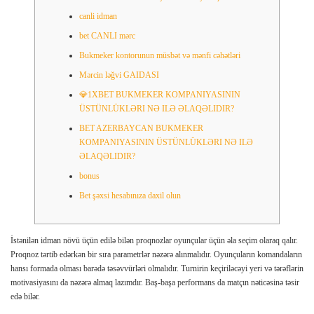
canli idman
bet CANLI mərc
Bukmeker kontorunun müsbət və mənfi cəhətləri
Mərcin ləğvi GAIDASI
💎1XBET BUKMEKER KOMPANIYASININ
ÜSTÜNLÜKLƏRI NƏ ILƏ ƏLAQƏLIDIR?
BET AZERBAYCAN BUKMEKER
KOMPANIYASININ ÜSTÜNLÜKLƏRI NƏ ILƏ
ƏLAQƏLIDIR?
bonus
Bet şəxsi hesabınıza daxil olun
İstənilən idman növü üçün edilə bilən proqnozlar oyunçular üçün əla seçim olaraq qalır.
Proqnoz tərtib edərkən bir sıra parametrlər nəzərə alınmalıdır. Oyunçuların komandaların
hansı formada olması barədə təsəvvürləri olmalıdır. Turnirin keçiriləcəyi yeri və tərəflərin
motivasiyasını da nəzərə almaq lazımdır. Baş-başa performans da matçın nəticəsinə təsir
edə bilər.