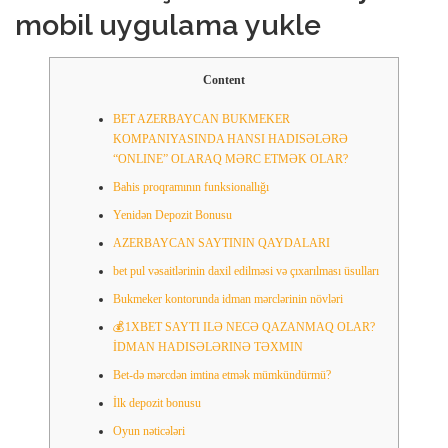
mobil uygulama yukle
Content
BET AZERBAYCAN BUKMEKER
KOMPANIYASINDA HANSI HADISƏLƏRƏ
“ONLINE” OLARAQ MƏRC ETMƏK OLAR?
Bahis proqramının funksionallığı
Yenidən Depozit Bonusu
AZERBAYCAN SAYTININ QAYDALARI
bet pul vəsaitlərinin daxil edilməsi və çıxarılması üsulları
Bukmeker kontorunda idman mərclərinin növləri
💰1XBET SAYTI ILƏ NECƏ QAZANMAQ OLAR?
İDMAN HADISƏLƏRINƏ TƏXMIN
Bet-də mərcdən imtina etmək mümkündürmü?
İlk depozit bonusu
Oyun nəticələri