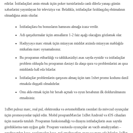
edirlər. İstifadəçiləri əmin etmək üçün poker turnirlərində canlı dilerlə yanaşı günün
xəbərlərini yayımlayan bir televiziya var. Beləliklə, istifadəçilər fırıldaqçılıq ehtimalının
olmadığına əmin olurlar.
İstifadəçilərə bu bonusların hamısını almağa icazə verilir.
Adi qarşıdurmalar üçün əmsalların 1-2 faiz aşağı olacağını gözləmək olar.
Hədiyyəyə mərc etmək üçün müəyyən müddət ərzində müəyyən məbləğdə
mükafata mərc oynamalısınız.
Bu proqramın etibarlılığı və təhlükəsizliyi əsas saytla eynidir və istifadəçilər
problem olduqda bu proqramın dəstəyi ilə əlaqə qura və problemlərini ən qısa
müddətdə həll edə bilərlər.
İstifadəçilər problemlərin qarşısını almaq üçün tam 1xbet promo kodunu daxil
etməkdə diqqətli olmalıdırlar.
Onu əldə etmək üçün bir hesab açmalı və oyun hesabının ilk doldurulmasını
etməlisiniz.
1xBet pulsuz mərc, real pul, elektronika və avtomobillərin rəsmləri ilə mövcud oyunçular
üçün promosyonlar təşkil edin. Mobil proqramMərclər 1xBet Android və iOS cihazları
üçün nəzərdə tutulub. Proqramın funksionallığı və dizaynı istifadəçilərin əsas saytda
gördüklərinə tam uyğun gəlir. Proqram vasitəsilə oyunçular ən vacib əməliyyatları –