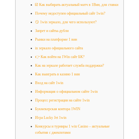
☑️ Как выбирать актуальный матч в 1Вин, для ставки
Почему недоступен официальный сайт 1win?
😏 1win зеркало, для чего используют?
Запрет и сайты-дубли
Рынки на платформе 1 вин
in зеркало официального сайта
👉 Как войти на 1Win сайт БК?
Как на зеркале работает служба поддержки?
Как выиграть в казино 1 вин
Вход на сайт 1win
Информация о официальном сайте 1win
Процесс регистрации на сайте 1win
Букмекерская контора 1WIN
Игра Lucky Jet 1win
Конкурсы и турниры 1 win Casino – актуальные
события с джекпотами