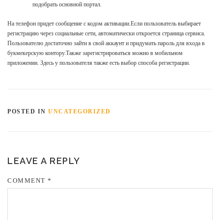
подобрать основной портал.
На телефон придет сообщение с кодом активации.Если пользователь выбирает
регистрацию через социальные сети, автоматически откроется страница сервиса.
Пользователю достаточно зайти в свой аккаунт и придумать пароль для входа в
букмекерскую контору.Также зарегистрироваться можно в мобильном
приложении. Здесь у пользователя также есть выбор способа регистрации.
POSTED IN
UNCATEGORIZED
LEAVE A REPLY
COMMENT
*