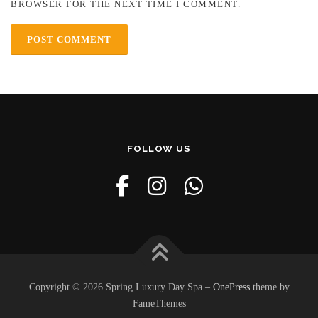
BROWSER FOR THE NEXT TIME I COMMENT.
FOLLOW US
Copyright © 2026 Spring Luxury Day Spa
–
OnePress
theme by
FameThemes