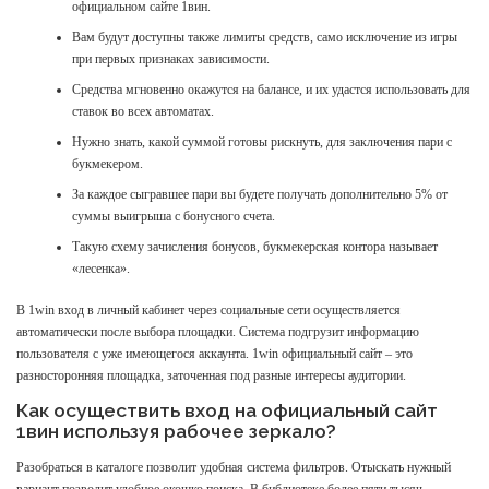
официальном сайте 1вин.
Вам будут доступны также лимиты средств, само исключение из игры
при первых признаках зависимости.
Средства мгновенно окажутся на балансе, и их удастся использовать для
ставок во всех автоматах.
Нужно знать, какой суммой готовы рискнуть, для заключения пари с
букмекером.
За каждое сыгравшее пари вы будете получать дополнительно 5% от
суммы выигрыша с бонусного счета.
Такую схему зачисления бонусов, букмекерская контора называет
«лесенка».
В 1win вход в личный кабинет через социальные сети осуществляется
автоматически после выбора площадки. Система подгрузит информацию
пользователя с уже имеющегося аккаунта. 1win официальный сайт – это
разносторонняя площадка, заточенная под разные интересы аудитории.
Как осуществить вход на официальный сайт
1вин используя рабочее зеркало?
Разобраться в каталоге позволит удобная система фильтров. Отыскать нужный