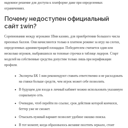
надежное решение для доступа к платформе даже при определенных
ограничениях.
Почему недоступен официальный
сайт 1win?
Соревнования между игроками 1Вин казино, для приобретения большого числа
призовых баллов. Они начисляются только в платном режиме за игру на слотах,
определенных администрацией площадки. Победителем считается один или
несколько игроков, выбравшихся на топовые строчки в таблице лидеров. Старт
моделей на собственные средства допустим только лишь при верификации
профиля.
Эксперты БК 1 вин рекомендуют ставить ответственно и не расходовать
на ставки больше средств, чем игрок может себе позволить.
В будущем для входа в личный кабинет можно использовать указанную
социальную сеть.
Очевидно, чтоб перейти по ссылке, срок действия которой кончился,
беттер уже не сможет.
Отыскать нужный вариант позволит удобное окошко поиска.
В тот момент, когда образовалось желание посетить зеркало, стоит