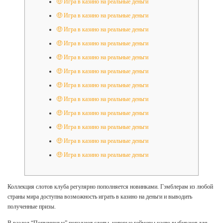
🤑 Игра в казино на реальные деньги
🤑 Игра в казино на реальные деньги
🤑 Игра в казино на реальные деньги
🤑 Игра в казино на реальные деньги
🤑 Игра в казино на реальные деньги
🤑 Игра в казино на реальные деньги
🤑 Игра в казино на реальные деньги
🤑 Игра в казино на реальные деньги
🤑 Игра в казино на реальные деньги
🤑 Игра в казино на реальные деньги
🤑 Игра в казино на реальные деньги
🤑 Игра в казино на реальные деньги
Коллекция слотов клуба регулярно пополняется новинками. Гэмблерам из любой
страны мира доступна возможность играть в казино на деньги и выводить
полученные призы.