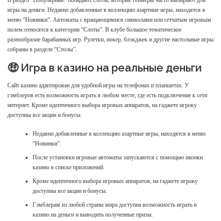
В раздел “Популярные” попадают слоты, которые геймеры часто выбирают для
игры на деньги. Недавно добавленные в коллекцию азартные игры, находятся в
меню “Новинки”. Автоматы с вращающимися символами или сетчатым игровым
полем относятся к категории “Слоты”. В клубе большое тематическое
разнообразие барабанных игр. Рулетки, покер, блэкджек и другие настольные игры
собраны в разделе “Столы”.
🤑 Игра в казино на реальные деньги
Сайт казино адаптирован для удобной игры на телефонах и планшетах. У
гэмблеров есть возможность играть в любом месте, где есть подключение к сети
интернет. Кроме идентичного выбора игровых аппаратов, на гаджете игроку
доступны все акции и бонусы.
Недавно добавленные в коллекцию азартные игры, находятся в меню
“Новинки”.
После установки игровые автоматы запускаются с помощью иконки
казино в списке приложений.
Кроме идентичного выбора игровых аппаратов, на гаджете игроку
доступны все акции и бонусы.
Гэмблерам из любой страны мира доступна возможность играть в
казино на деньги и выводить полученные призы.