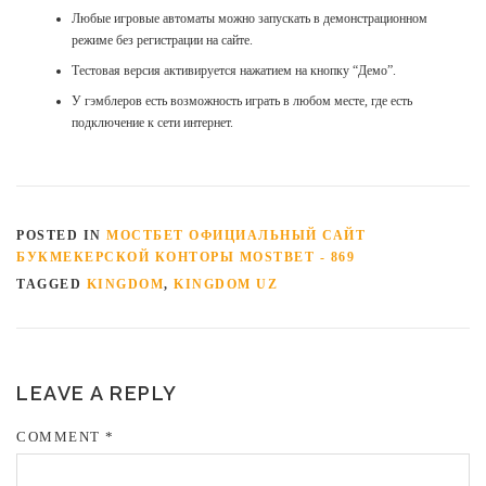
Любые игровые автоматы можно запускать в демонстрационном
режиме без регистрации на сайте.
Тестовая версия активируется нажатием на кнопку “Демо”.
У гэмблеров есть возможность играть в любом месте, где есть
подключение к сети интернет.
POSTED IN
МОСТБЕТ ОФИЦИАЛЬНЫЙ САЙТ
БУКМЕКЕРСКОЙ КОНТОРЫ MOSTBET - 869
TAGGED
KINGDOM
,
KINGDOM UZ
LEAVE A REPLY
COMMENT
*