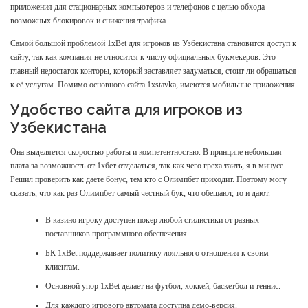
приложения для стационарных компьютеров и телефонов с целью обхода
возможных блокировок и снижения трафика.
Самой большой проблемой 1xBet для игроков из Узбекистана становится доступ к
сайту, так как компания не относится к числу официальных букмекеров. Это
главный недостаток конторы, который заставляет задуматься, стоит ли обращаться
к её услугам. Помимо основного сайта 1xstavka, имеются мобильные приложения.
Удобство сайта для игроков из
Узбекистана
Она выделяется скоростью работы и компетентностью. В принципе небольшая
плата за возможность от 1хбет отделаться, так как чего греха таить, я в минусе.
Решил проверить как даете бонус, тем кто с Олимпбет приходит. Поэтому могу
сказать, что как раз Олимпбет самый честный бук, что обещают, то и дают.
В казино игроку доступен покер любой стилистики от разных
поставщиков программного обеспечения.
БК 1xBet поддерживает политику лояльного отношения к своим
клиентам.
Основной упор 1xBet делает на футбол, хоккей, баскетбол и теннис.
Для каждого игрового автомата доступна демо-версия.