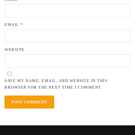
EMAIL
*
WEBSITE
SAVE MY NAME, EMAIL, AND WEBSITE IN THIS
BROWSER FOR THE NEXT TIME I COMMENT.