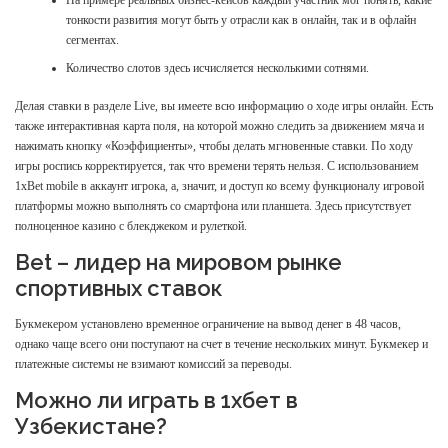
тонкости развития могут быть у отрасли как в онлайн, так и в офлайн
сегментах.
Количество слотов здесь исчисляется несколькими сотнями.
Делая ставки в разделе Live, вы имеете всю информацию о ходе игры онлайн. Есть
также интерактивная карта поля, на которой можно следить за движением мяча и
нажимать кнопку «Коэффициенты», чтобы делать мгновенные ставки. По ходу
игры роспись корректируется, так что времени терять нельзя. С использованием
1xBet mobile в аккаунт игрока, а, значит, и доступ ко всему функционалу игровой
платформы можно выполнять со смартфона или планшета. Здесь присутствует
полноценное казино с блекджеком и рулеткой.
Bet – лидер на мировом рынке
спортивных ставок
Букмекером установлено временное ограничение на вывод денег в 48 часов,
однако чаще всего они поступают на счет в течение нескольких минут. Букмекер и
платежные системы не взимают комиссий за переводы.
Можно ли играть в 1хбет в
Узбекистане?