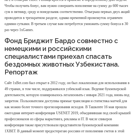
Чтобы получить бонус, вам нужно совершить пополнение на сумму до 600 тысяч
сум в пятницу, среду и понедельник соответственно. Отыгрыш первых двух акций
проводится в трехкратном разделе, однако временной промежуток ограничен
одними сутками. В третьем случае вам потребуется умножить сумму бонуса в 30
раз через 1xGames.
Фонд Бриджит Бардо совместно с
немецкими и российскими
специалистами приехал спасать
бездомных животных Узбекистана.
Репортаж
Сайт 1xBet.com был открыт в 2012 году, он был локализован для использования в
49 странах, в том числе, поддерживался узбекский язык. Ведение букмекерской
деятельности, которую планировалось легализовать с января 2021 года, вновь под
запретом. Пользователям доступны прямые трансляции и статистика матчей для
как можно более точного прогнозирования исходов. В Ташкенте 16 мая прошла
ежегодная интернет-конференция USENET 2019, объединившая под своей крышей
профессионалов из сферы маркетинга, рекламы и IT. В числе спикеров
конференции также присутствовали представители букмекерской компании
1XBET. В данный момент предостерегаю россиян от пополнения счетов в этой