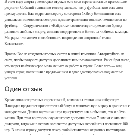
В этом виде спорта у некоторых игроков есть свои стратегии ставок приносящие
результат. Событий в линии по теннису меньше, чем у футбола, зато есть свои
преимущества. Благодаря спонсорству со стороны 1xBet у болельщиков есть
уникальная возможность смотреть прямые трансляции топовых чемпионатов по
футболу. — Сотрудничество с «Кайратом» соответствует стремлению бренда
развивать любовь к спорту, желание поддерживать и болеть за любимые команды.
Мы рады, что можем способствовать возрождению спортивной славы
Казахстана».
Просим Вас не создавать игровых счетов в нашей компании. Авторизуйтесь на
сайте, чтобы получить доступ к дополнительным возможностям. Ранее Spot писал,
что запрет на букмекеров мало мешает их работе в стране. Более того — они,
увидев спрос, поспешили с предложением и даже адаптировались под местные
условия.
Один отзыв
Кроме линии спортивных соревнований, возможны ставки и на киберспорт.
Площадка предлагает приветственный бонус и минимальную маржу в сравнении с
конкурентами. Данная карточная игра присутствует как в обычном, так и в live-
казино. При этом во втором случае игроку доступны только 7 комнат с живыми
дилерами, тогда как в первом количество доступных версий игры превышает 100
игр. В казино игроку доступен покер любой стилистики от разных поставщиков