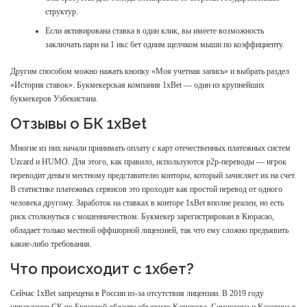
структур.
Если активирована ставка в один клик, вы имеете возможность
заключать пари на 1 икс бет одним щелчком мыши по коэффициенту.
Другим способом можно нажать кнопку «Моя учетная запись» и выбрать раздел
«История ставок». Букмекерская компания 1xBet — один из крупнейших
букмекеров Узбекистана.
Отзывы о БК 1xBet
Многие из них начали принимать оплату с карт отечественных платежных систем
Uzcard и HUMO. Для этого, как правило, используются p2p-переводы — игрок
переводит деньги местному представителю конторы, который зачисляет их на счет.
В статистике платежных сервисов это проходит как простой перевод от одного
человека другому. Заработок на ставках в конторе 1xBet вполне реален, но есть
риск столкнуться с мошенничеством. Букмекер зарегистрирован в Кюрасао,
обладает только местной оффшорной лицензией, так что ему сложно предъявить
какие-либо требования.
Что происходит с 1хбет?
Сейчас 1xBet запрещена в России из-за отсутствия лицензии. В 2019 году