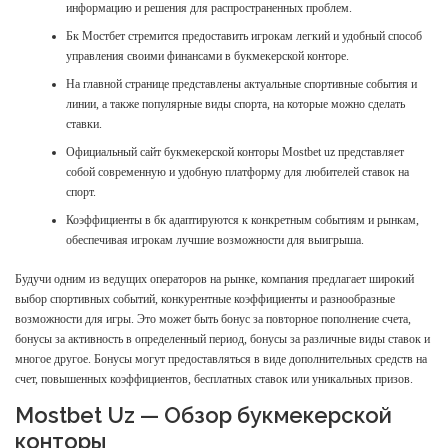
информацию и решения для распространенных проблем.
Бк Мостбет стремится предоставить игрокам легкий и удобный способ
управления своими финансами в букмекерской конторе.
На главной странице представлены актуальные спортивные события и
линии, а также популярные виды спорта, на которые можно сделать
ставки.
Официальный сайт букмекерской конторы Mostbet uz представляет
собой современную и удобную платформу для любителей ставок на
спорт.
Коэффициенты в бк адаптируются к конкретным событиям и рынкам,
обеспечивая игрокам лучшие возможности для выигрыша.
Будучи одним из ведущих операторов на рынке, компания предлагает широкий
выбор спортивных событий, конкурентные коэффициенты и разнообразные
возможности для игры. Это может быть бонус за повторное пополнение счета,
бонусы за активность в определенный период, бонусы за различные виды ставок и
многое другое. Бонусы могут предоставляться в виде дополнительных средств на
счет, повышенных коэффициентов, бесплатных ставок или уникальных призов.
Mostbet Uz — Обзор букмекерской
конторы