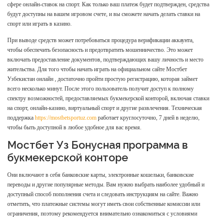
сфере онлайн-ставок на спорт. Как только ваш платеж будет подтвержден, средства
будут доступны на вашем игровом счете, и вы сможете начать делать ставки на
спорт или играть в казино.
При выводе средств может потребоваться процедура верификации аккаунта,
чтобы обеспечить безопасность и предотвратить мошенничество. Это может
включать предоставление документов, подтверждающих вашу личность и место
жительства. Для того чтобы начать играть на официальном сайте Мостбет
Узбекистан онлайн , достаточно пройти простую регистрацию, которая займет
всего несколько минут. После этого пользователь получит доступ к полному
спектру возможностей, предоставляемых букмекерской конторой, включая ставки
на спорт, онлайн-казино, виртуальный спорт и другие развлечения. Техническая
поддержка
https://mostbetsportuz.com
работает круглосуточно, 7 дней в неделю,
чтобы быть доступной в любое удобное для вас время.
Мостбет Уз Бонусная программа в
букмекерской конторе
Они включают в себя банковские карты, электронные кошельки, банковские
переводы и другие популярные методы. Вам нужно выбрать наиболее удобный и
доступный способ пополнения счета и следовать инструкциям на сайте. Важно
отметить, что платежные системы могут иметь свои собственные комиссии или
ограничения, поэтому рекомендуется внимательно ознакомиться с условиями