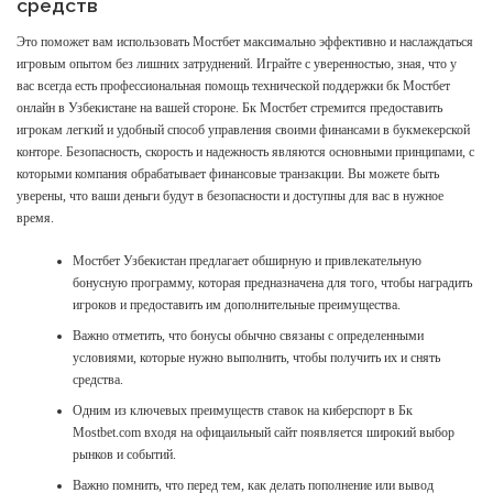
средств
Это поможет вам использовать Мостбет максимально эффективно и наслаждаться
игровым опытом без лишних затруднений. Играйте с уверенностью, зная, что у
вас всегда есть профессиональная помощь технической поддержки бк Мостбет
онлайн в Узбекистане на вашей стороне. Бк Мостбет стремится предоставить
игрокам легкий и удобный способ управления своими финансами в букмекерской
конторе. Безопасность, скорость и надежность являются основными принципами, с
которыми компания обрабатывает финансовые транзакции. Вы можете быть
уверены, что ваши деньги будут в безопасности и доступны для вас в нужное
время.
Мостбет Узбекистан предлагает обширную и привлекательную
бонусную программу, которая предназначена для того, чтобы наградить
игроков и предоставить им дополнительные преимущества.
Важно отметить, что бонусы обычно связаны с определенными
условиями, которые нужно выполнить, чтобы получить их и снять
средства.
Одним из ключевых преимуществ ставок на киберспорт в Бк
Mostbet.com входя на офицаильный сайт появляется широкий выбор
рынков и событий.
Важно помнить, что перед тем, как делать пополнение или вывод