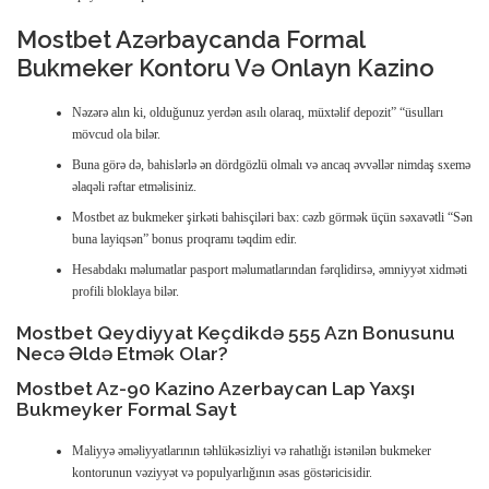
Mostbet Azərbaycanda Formal
Bukmeker Kontoru Və Onlayn Kazino
Nəzərə alın ki, olduğunuz yerdən asılı olaraq, müxtəlif depozit” “üsulları
mövcud ola bilər.
Buna görə də, bahislərlə ən dördgözlü olmalı və ancaq əvvəllər nimdaş sxemə
əlaqəli rəftar etməlisiniz.
Mostbet az bukmeker şirkəti bahisçiləri bax: cəzb görmək üçün səxavətli “Sən
buna layiqsən” bonus proqramı təqdim edir.
Hesabdakı məlumatlar pasport məlumatlarından fərqlidirsə, əmniyyət xidməti
profili bloklaya bilər.
Mostbet Qeydiyyat Keçdikdə 555 Azn Bonusunu
Necə Əldə Etmək Olar?
Mostbet Az-90 Kazino Azerbaycan Lap Yaxşı
Bukmeyker Formal Sayt
Maliyyə əməliyyatlarının təhlükəsizliyi və rahatlığı istənilən bukmeker
kontorunun vəziyyət və populyarlığının əsas göstəricisidir.