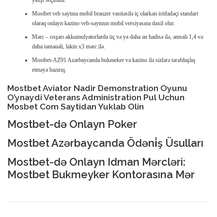
yaxşı seçimdir.
Mostbet veb saytına mobil brauzer vasitəsilə iç olarkən istifadəçi standart
olaraq onlayn kazino veb-saytının mobil versiyasına daxil olur.
Mərc – oxşarı akkumulyatorlarda üç və ya daha ən hadisə ilə, əmsalı 1,4 və
daha təntənəli, lakin x3 mərc ilə.
Mostbet-AZ91 Azərbaycanda bukmeker və kazino ilə sizlərə tərəfdaşlıq
etməyə hazırıq.
Mostbet Aviator Nadir Demonstration Oyunu
O’ynaydi Veterans Administration Pul Uchun
Mosbet Com Saytidan Yuklab Olin
Mostbet-də Onlayn Poker
Mostbet Azərbaycanda Ödəni̇ş Üsulları
Mostbet-də Onlayn Idman Mərcləri:
Mostbet Bukmeyker Kontorasına Mər