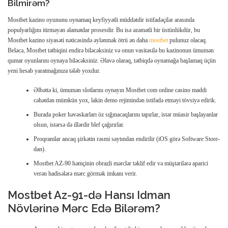
Bilmirəm?
Mostbet kazino oyununu oynamaq keyfiyyətli müddətdir istifadəçilər arasında
populyarlığını itirməyən əlamətdar prosesdir. Bu isə əzəmətli bir üstünlükdür, bu
Mostbet kazino siyasəti nəticəsində əylənmək ötrü ən daha
mostbet
pulunuz olacaq.
Beləcə, Mostbet tətbiqini endirə biləcəksiniz və onun vasitəsilə bu kazinonun ümumən
qumar oyunlarını oynaya biləcəksiniz. Əlavə olaraq, tətbiqdə oynamağa başlamaq üçün
yeni hesab yaratmağınıza tələb yoxdur.
Əlbəttə ki, ümumən slotlarını oynayın Mostbet com online casino maddi
cəhətdən mümkün yox, lakin demo rejimindən istifadə etməyi tövsiyə edirik.
Burada poker həvəskarları öz sığınacaqlarını tapırlar, istər müasir başlayanlar
olsun, istərsə də illərdir blef çağırırlar.
Proqramlar ancaq şirkətin rəsmi saytından endirilir (iOS görə Software Store-
dan).
Mostbet AZ-90 həmçinin obrazli mərclər təklif edir və müştərilərə aparici
verən hadisələrə mərc görmək imkanı verir.
Mostbet Az-91-də Hansı Idman
Növlərinə Mərc Edə Bilərəm?