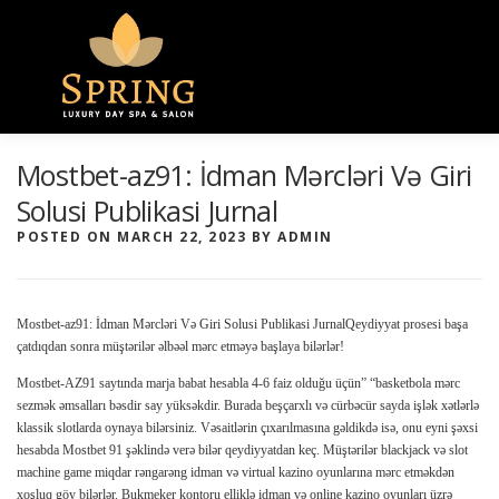
Menu
Mostbet-az91: İdman Mərcləri Və Giri
HOME
ABOUT US
GALLERY
Solusi Publikasi Jurnal
POSTED ON
MARCH 22, 2023
BY
ADMIN
SPA SERVICES
CONTACT US
Mostbet-az91: İdman Mərcləri Və Giri Solusi Publikasi Jurnal
Qeydiyyat prosesi başa
çatdıqdan sonra müştərilər əlbəəl mərc etməyə başlaya bilərlər!
Mostbet-AZ91 saytında marja babat hesabla 4-6 faiz olduğu üçün” “basketbola mərc
sezmək əmsalları bəsdir say yüksəkdir. Burada beşçarxlı və cürbəcür sayda işlək xətlərlə
klassik slotlarda oynaya bilərsiniz. Vəsaitlərin çıxarılmasına gəldikdə isə, onu eyni şəxsi
hesabda Mostbet 91 şəklində verə bilər qeydiyyatdan keç. Müştərilər blackjack və slot
machine game miqdar rəngarəng idman və virtual kazino oyunlarına mərc etməkdən
xoşluq göy bilərlər. Bukmeker kontoru elliklə idman və online kazino oyunları üzrə