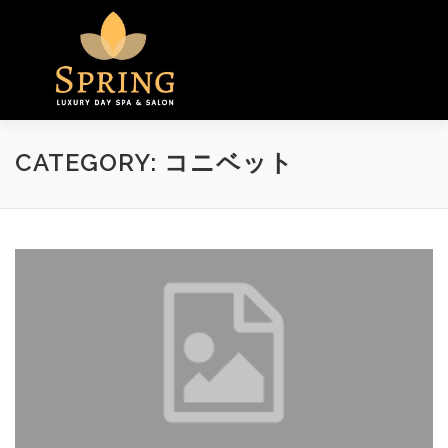
Menu
CATEGORY:
コニベット
HOME
ABOUT US
GALLERY
SPA SERVICES
CONTACT US